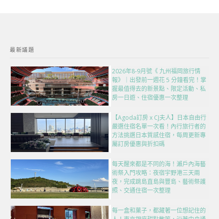
最新議題
2026年8-9月號《 九州福岡旅行情
報》｜出發前一週花 5 分鐘看完！掌
握最值得去的新景點、限定活動、私
房一日遊、住宿優惠一次整理
【Agoda訂房 x CJ夫人】日本自由行
嚴選住宿名單一次看！內行旅行者的
方法挑選日本質感住宿，每周更新專
屬訂房優惠與折扣碼
每天醒來都是不同的海！瀨戶內海藝
術祭入門攻略：夜宿宇野港三天兩
夜，完成跳島直島與豐島、藝術祭護
照、交通住宿一次整理
每一盒和菓子，都藏著一位想記住的