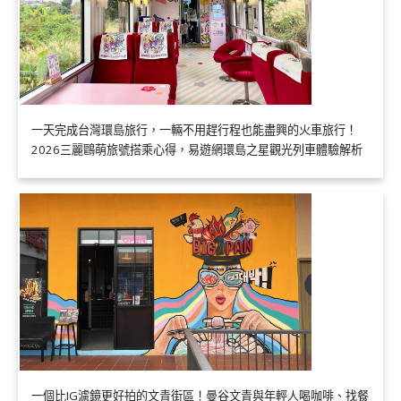
一天完成台灣環島旅行，一輛不用趕行程也能盡興的火車旅行！
2026三麗鷗萌旅號搭乘心得，易遊網環島之星觀光列車體驗解析
一個比IG濾鏡更好拍的文青街區！曼谷文青與年輕人喝咖啡、找餐