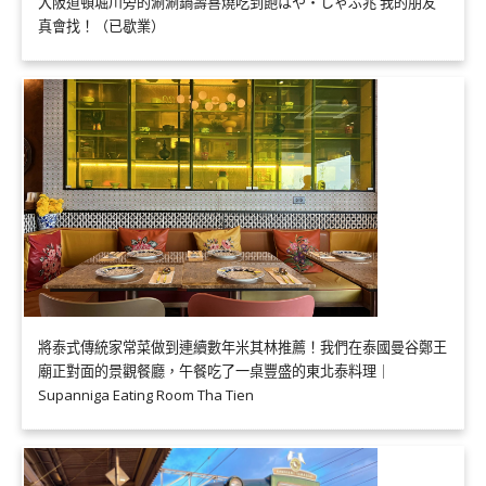
大阪道頓堀川旁的涮涮鍋壽喜燒吃到飽はや・しゃぶ兆 我的朋友
真會找！（已歇業）
將泰式傳統家常菜做到連續數年米其林推薦！我們在泰國曼谷鄭王
廟正對面的景觀餐廳，午餐吃了一桌豐盛的東北泰料理｜
Supanniga Eating Room Tha Tien