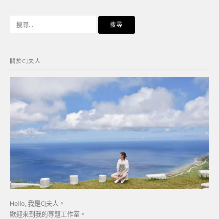
搜
尋
關
鍵
關於CJ夫人
字:
Hello, 我是CJ夫人。
歡迎來到我的專題工作室。