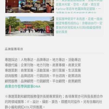
人！東京銀座甜點散策，沿著中央通
走進木村家、空也、虎屋、資生堂
Parlour等百年老舖與限定甜點，一
次匯集日本五百年的伴手禮文化
從狐狸神使到千本鳥居，走進一座由
願望堆疊而成的山｜京都自由行一定
要來的伏見稻荷大社與8個最值得停
留的風景
品牌服務項目
專題採訪｜人物專訪、品牌專訪、地方專訪、活動專訪
專題代編｜企業刊物、地方刊物、商業專欄、商業文案
專題策劃｜商業策展、活動策展、旅行策展、生活策展
諮詢服務｜品牌諮詢、行銷諮詢、平台諮詢、創業諮詢
顧問服務｜品牌顧問、行銷顧問、平台顧問、創業顧問
商業合作哲學與敘事DNA
※專題策劃和顧問服務僅供長期專案簽約；各項專案亦可與我長期合作
的跨領域團隊：IT、設計、攝影、廣告、媒體共同協作，另有信賴的社
群小編和網紅KOL可供推薦。