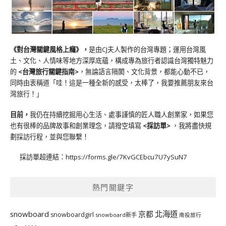
《對台灣關鍵風格上癮》
，
是由CJ夫人製作的台灣專題；運用台灣風
土、文化、人情味等地方深厚底蘊，構成專為旅行者認識台灣獨特魅力
的
<台灣旅行關鍵指南>
，無論語言隔閡、文化背景，都能心動不已，
同時由衷稱道「哇！這是一種全新的感受，太棒了，我要推薦朋友來台
灣旅行！」
目前，
我仍在持續挖掘用心生活、處事謹慎的匠人職人創業家，如果您
也有很棒的品牌故事和創業理念，請撥空填寫
<
採訪單
>
，我將盡快規
劃採訪行程，並與您聯繫！
採訪單超連結：
https://forms.gle/7KvGCEbcu7U7ySuN7
熱門關鍵字
北海道
snowboard
京都
snowboardgirl
snowboard新手
南投旅行