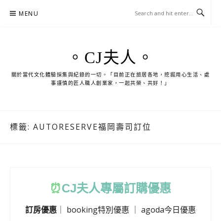
Skip
MENU
to
content
。CJ夫人。
關於當代文化體驗採集與紀錄的一切。「目前正在旅居各地，挖掘用心生活、處
事謹慎的匠人職人創業家，一起共榮、共好！」
標籤:
AUTORESERVE福岡壽司訂位
⏰
CJ
夫人專屬訂購優惠
訂房優惠
｜
booking特別優惠
｜
agoda今日優惠