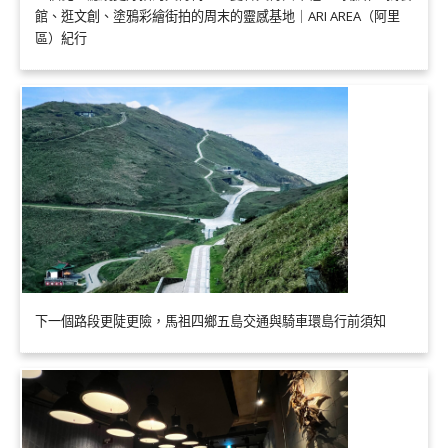
館、逛文創、塗鴉彩繪街拍的周末的靈感基地｜ARI AREA（阿里
區）紀行
下一個路段更陡更險，馬祖四鄉五島交通與騎車環島行前須知