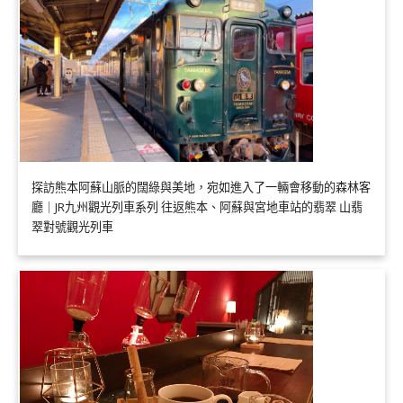
探訪熊本阿蘇山脈的闊綠與美地，宛如進入了一輛會移動的森林客
廳｜JR九州觀光列車系列 往返熊本、阿蘇與宮地車站的翡翠 山翡
翠對號觀光列車