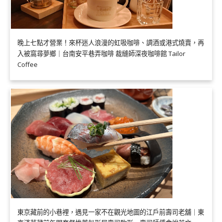
晚上七點才營業！來杯迷人浪漫的虹吸咖啡、調酒或港式燒賣，再
入被窩尋夢鄉｜台南安平巷弄咖啡 裁縫師深夜咖啡館 Tailor
Coffee
東京藏前的小巷裡，遇見一家不在觀光地圖的江戶前壽司老舖｜東