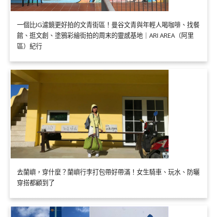
一個比IG濾鏡更好拍的文青街區！曼谷文青與年輕人喝咖啡、找餐
館、逛文創、塗鴉彩繪街拍的周末的靈感基地｜ARI AREA（阿里
區）紀行
去蘭嶼，穿什麼？蘭嶼行李打包帶好帶滿！女生騎車、玩水、防曬
穿搭都顧到了