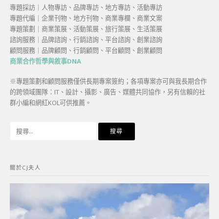
專題採訪｜人物專訪、品牌專訪、地方專訪、活動專訪
專題代編｜企業刊物、地方刊物、商業專欄、商業文案
專題策劃｜商業策展、活動策展、旅行策展、生活策展
諮詢服務｜品牌諮詢、行銷諮詢、平台諮詢、創業諮詢
顧問服務｜品牌顧問、行銷顧問、平台顧問、創業顧問
商業合作哲學與敘事DNA
※專題策劃和顧問服務僅供長期專案簽約；各項專案亦可與我長期合作
的跨領域團隊：IT、設計、攝影、廣告、媒體共同協作，另有信賴的社
群小編和網紅KOL可供推薦。
搜
尋
關
鍵
關於CJ夫人
字: