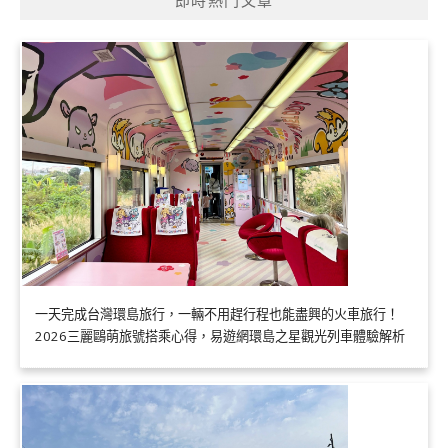
一天完成台灣環島旅行，一輛不用趕行程也能盡興的火車旅行！
2026三麗鷗萌旅號搭乘心得，易遊網環島之星觀光列車體驗解析