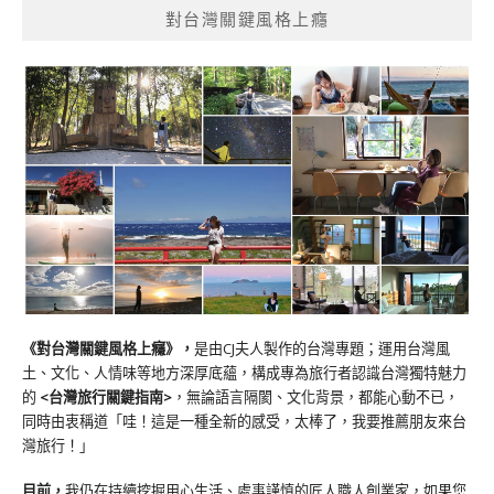
對台灣關鍵風格上癮
《對台灣關鍵風格上癮》
，
是由CJ夫人製作的台灣專題；運用台灣風
土、文化、人情味等地方深厚底蘊，構成專為旅行者認識台灣獨特魅力
的
<台灣旅行關鍵指南>
，無論語言隔閡、文化背景，都能心動不已，
同時由衷稱道「哇！這是一種全新的感受，太棒了，我要推薦朋友來台
灣旅行！」
目前，
我仍在持續挖掘用心生活、處事謹慎的匠人職人創業家，如果您