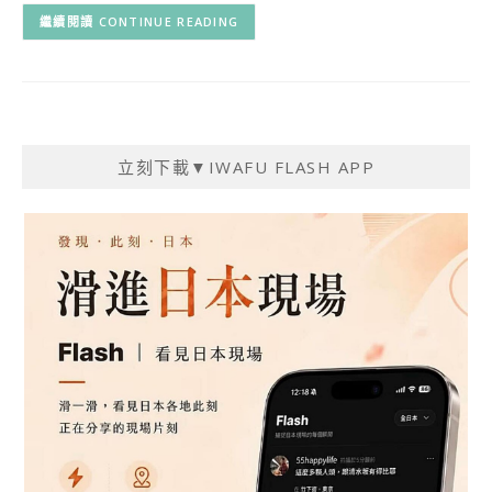
CONTINUE READING
立刻下載▼IWAFU FLASH APP