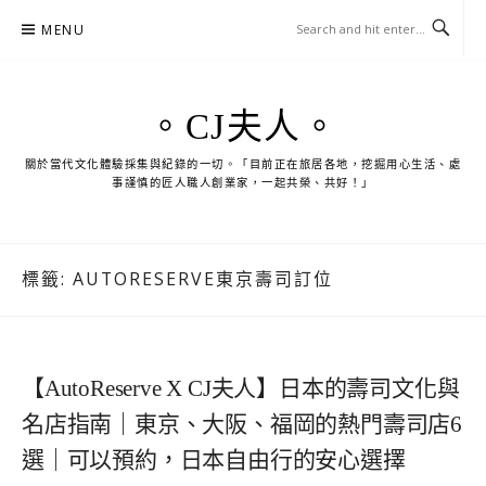
Skip
MENU
to
content
。CJ夫人。
關於當代文化體驗採集與紀錄的一切。「目前正在旅居各地，挖掘用心生活、處
事謹慎的匠人職人創業家，一起共榮、共好！」
標籤:
AUTORESERVE東京壽司訂位
【AutoReserve X CJ夫人】日本的壽司文化與
名店指南｜東京、大阪、福岡的熱門壽司店6
選｜可以預約，日本自由行的安心選擇