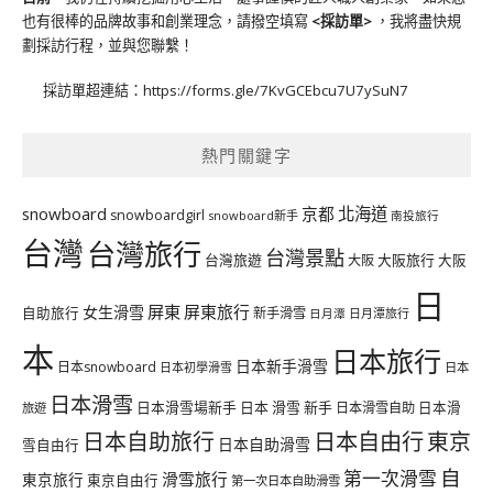
也有很棒的品牌故事和創業理念，請撥空填寫
<
採訪單
>
，我將盡快規
劃採訪行程，並與您聯繫！
採訪單超連結：
https://forms.gle/7KvGCEbcu7U7ySuN7
熱門關鍵字
北海道
snowboard
京都
snowboardgirl
snowboard新手
南投旅行
台灣
台灣旅行
台灣景點
台灣旅遊
大阪旅行
大阪
大阪
日
屏東
屏東旅行
女生滑雪
自助旅行
新手滑雪
日月潭旅行
日月潭
本
日本旅行
日本新手滑雪
日本snowboard
日本初學滑雪
日本
日本滑雪
日本滑雪場新手
日本 滑雪 新手
日本滑雪自助
日本滑
旅遊
日本自由行
日本自助旅行
東京
日本自助滑雪
雪自由行
自
第一次滑雪
滑雪旅行
東京旅行
東京自由行
第一次日本自助滑雪