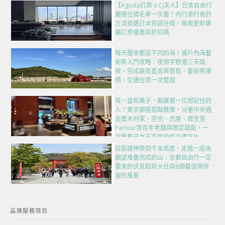
【Agoda訂房 x CJ夫人】日本自由行
嚴選住宿名單一次看！內行旅行者的
方法挑選日本質感住宿，每周更新專
屬訂房優惠與折扣碼
每天醒來都是不同的海！瀨戶內海藝
術祭入門攻略：夜宿宇野港三天兩
夜，完成跳島直島與豐島、藝術祭護
照、交通住宿一次整理
每一盒和菓子，都藏著一位想記住的
人！東京銀座甜點散策，沿著中央通
走進木村家、空也、虎屋、資生堂
Parlour等百年老舖與限定甜點，一
次匯集日本五百年的伴手禮文化
從狐狸神使到千本鳥居，走進一座由
願望堆疊而成的山｜京都自由行一定
要來的伏見稻荷大社與8個最值得停
留的風景
品牌服務項目