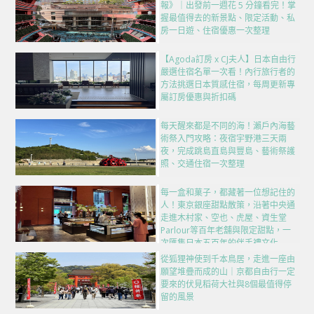
報》｜出發前一週花 5 分鐘看完！掌
握最值得去的新景點、限定活動、私
房一日遊、住宿優惠一次整理
【Agoda訂房 x CJ夫人】日本自由行
嚴選住宿名單一次看！內行旅行者的
方法挑選日本質感住宿，每周更新專
屬訂房優惠與折扣碼
每天醒來都是不同的海！瀨戶內海藝
術祭入門攻略：夜宿宇野港三天兩
夜，完成跳島直島與豐島、藝術祭護
照、交通住宿一次整理
每一盒和菓子，都藏著一位想記住的
人！東京銀座甜點散策，沿著中央通
走進木村家、空也、虎屋、資生堂
Parlour等百年老舖與限定甜點，一
次匯集日本五百年的伴手禮文化
從狐狸神使到千本鳥居，走進一座由
願望堆疊而成的山｜京都自由行一定
要來的伏見稻荷大社與8個最值得停
留的風景