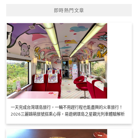
即時熱門文章
一天完成台灣環島旅行，一輛不用趕行程也能盡興的火車旅行！
2026三麗鷗萌旅號搭乘心得，易遊網環島之星觀光列車體驗解析