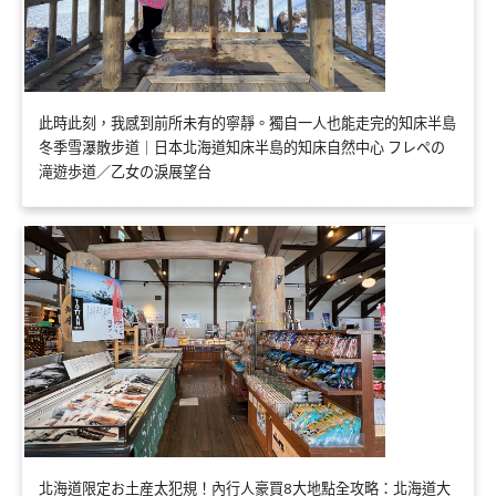
此時此刻，我感到前所未有的寧靜。獨自一人也能走完的知床半島
冬季雪瀑散步道｜日本北海道知床半島的知床自然中心 フレペの
滝遊歩道／乙女の淚展望台
北海道限定お土産太犯規！內行人豪買8大地點全攻略：北海道大