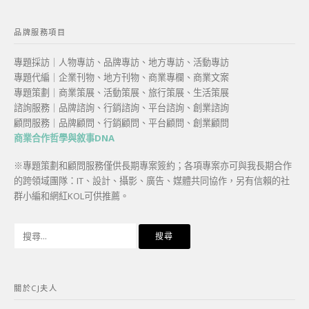
品牌服務項目
專題採訪｜人物專訪、品牌專訪、地方專訪、活動專訪
專題代編｜企業刊物、地方刊物、商業專欄、商業文案
專題策劃｜商業策展、活動策展、旅行策展、生活策展
諮詢服務｜品牌諮詢、行銷諮詢、平台諮詢、創業諮詢
顧問服務｜品牌顧問、行銷顧問、平台顧問、創業顧問
商業合作哲學與敘事DNA
※專題策劃和顧問服務僅供長期專案簽約；各項專案亦可與我長期合作
的跨領域團隊：IT、設計、攝影、廣告、媒體共同協作，另有信賴的社
群小編和網紅KOL可供推薦。
搜
尋
關
鍵
關於CJ夫人
字: