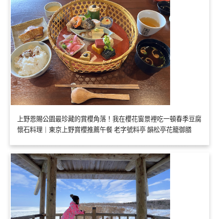
上野恩賜公園最珍藏的賞櫻角落！我在櫻花窗景裡吃一頓春季豆腐
懷石料理｜東京上野賞櫻推薦午餐 老字號料亭 韻松亭花籠御膳