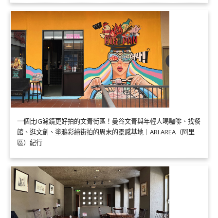
一個比IG濾鏡更好拍的文青街區！曼谷文青與年輕人喝咖啡、找餐
館、逛文創、塗鴉彩繪街拍的周末的靈感基地｜ARI AREA（阿里
區）紀行