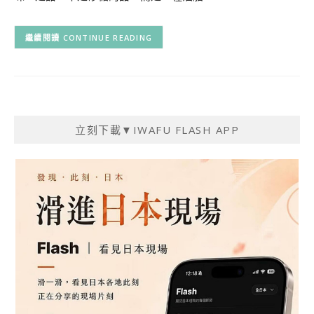
CONTINUE READING
立刻下載▼IWAFU FLASH APP