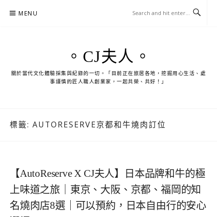
Skip
MENU
to
content
。CJ夫人。
關於當代文化體驗採集與紀錄的一切。「目前正在旅居各地，挖掘用心生活、處
事謹慎的匠人職人創業家，一起共榮、共好！」
標籤:
AUTORESERVE京都和牛燒肉訂位
【AutoReserve X CJ夫人】日本品牌和牛的極
上味道之旅｜東京、大阪、京都、福岡的知
名燒肉店8選｜可以預約，日本自由行的安心