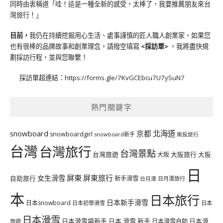
同時由衷稱道「哇！這是一種全新的感受，太棒了，我要推薦朋友來台
灣旅行！」
目前，
我仍在持續挖掘用心生活、處事謹慎的匠人職人創業家，如果您
也有很棒的品牌故事和創業理念，請撥空填寫
<
採訪單
>
，我將盡快規
劃採訪行程，並與您聯繫！
採訪單超連結：
https://forms.gle/7KvGCEbcu7U7ySuN7
熱門關鍵字
北海道
snowboard
京都
snowboardgirl
snowboard新手
南投旅行
台灣
台灣旅行
台灣景點
台灣旅遊
大阪旅行
大阪
大阪
日
屏東
屏東旅行
女生滑雪
自助旅行
新手滑雪
日月潭旅行
日月潭
本
日本旅行
日本新手滑雪
日本snowboard
日本初學滑雪
日本
日本滑雪
日本滑雪場新手
日本 滑雪 新手
日本滑雪自助
日本滑
旅遊