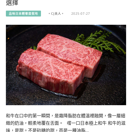
選擇
品味日本輕奢度假地
。CJ夫人。
2025-07-27
和牛在口中的第一瞬間，是霜降脂肪在體溫裡融開，像一層細
緻的奶油，輕柔地覆在舌面。 嚐一口日本極上和牛 和牛的滋
味，是甜。不是砂糖的甜，而是一種油脂…