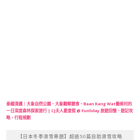
泰國清邁｜大象自然公園、大象觀察餵食、Baan Kang Wat藝術村的
一日深度森林探索旅行 | CJ夫人愛度假 @ Funliday 旅遊回憶、遊記攻
略、行程規劃
【日本冬季滑雪專題】超過50篇自助滑雪攻略