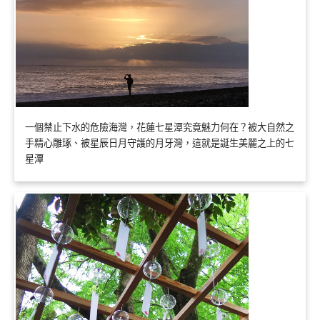
一個禁止下水的危險海灣，花蓮七星潭究竟魅力何在？被大自然之
手精心雕琢、被星辰日月守護的月牙灣，這就是誕生美麗之上的七
星潭