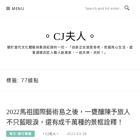
Skip
MENU
to
content
。CJ夫人。
關於當代文化體驗採集與紀錄的一切。「目前正在旅居各地，挖掘用心生活、處
事謹慎的匠人職人創業家，一起共榮、共好！」
標籤:
77據點
2022馬祖國際藝術島之後，一甕釀陳予旅人
不只藍眼淚，還有成千萬種的景框詮釋！
地方/旅行專題
。CJ夫人。
2022-03-28