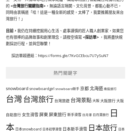
的
<台灣旅行關鍵指南>
，無論語言隔閡、文化背景，都能心動不已，
同時由衷稱道「哇！這是一種全新的感受，太棒了，我要推薦朋友來台
灣旅行！」
目前，
我仍在持續挖掘用心生活、處事謹慎的匠人職人創業家，如果您
也有很棒的品牌故事和創業理念，請撥空填寫
<
採訪單
>
，我將盡快規
劃採訪行程，並與您聯繫！
採訪單超連結：
https://forms.gle/7KvGCEbcu7U7ySuN7
熱門關鍵字
北海道
snowboard
京都
snowboardgirl
snowboard新手
南投旅行
台灣
台灣旅行
台灣景點
台灣旅遊
大阪旅行
大阪
大阪
日
屏東
屏東旅行
女生滑雪
自助旅行
新手滑雪
日月潭旅行
日月潭
本
日本旅行
日本新手滑雪
日本snowboard
日本初學滑雪
日本