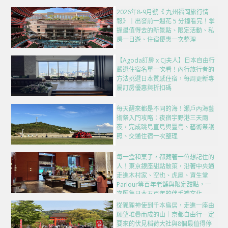
2026年8-9月號《 九州福岡旅行情
報》｜出發前一週花 5 分鐘看完！掌
握最值得去的新景點、限定活動、私
房一日遊、住宿優惠一次整理
【Agoda訂房 x CJ夫人】日本自由行
嚴選住宿名單一次看！內行旅行者的
方法挑選日本質感住宿，每周更新專
屬訂房優惠與折扣碼
每天醒來都是不同的海！瀨戶內海藝
術祭入門攻略：夜宿宇野港三天兩
夜，完成跳島直島與豐島、藝術祭護
照、交通住宿一次整理
每一盒和菓子，都藏著一位想記住的
人！東京銀座甜點散策，沿著中央通
走進木村家、空也、虎屋、資生堂
Parlour等百年老舖與限定甜點，一
次匯集日本五百年的伴手禮文化
從狐狸神使到千本鳥居，走進一座由
願望堆疊而成的山｜京都自由行一定
要來的伏見稻荷大社與8個最值得停