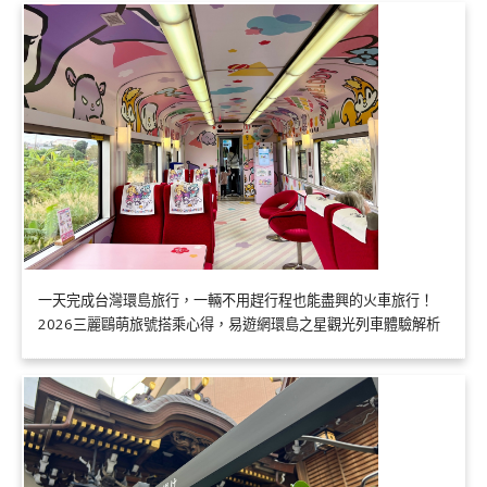
一天完成台灣環島旅行，一輛不用趕行程也能盡興的火車旅行！
2026三麗鷗萌旅號搭乘心得，易遊網環島之星觀光列車體驗解析