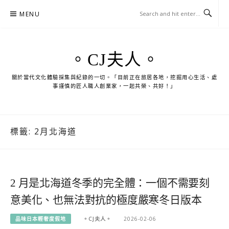
Skip
MENU
to
content
。CJ夫人。
關於當代文化體驗採集與紀錄的一切。「目前正在旅居各地，挖掘用心生活、處
事謹慎的匠人職人創業家，一起共榮、共好！」
標籤:
2月北海道
2 月是北海道冬季的完全體：一個不需要刻
意美化、也無法對抗的極度嚴寒冬日版本
品味日本輕奢度假地
。CJ夫人。
2026-02-06