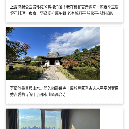
上野恩賜公園最珍藏的賞櫻角落！我在櫻花窗景裡吃一頓春季豆腐
懷石料理｜東京上野賞櫻推薦午餐 老字號料亭 韻松亭花籠御膳
寄情於書畫與山水之間的幽靜佛寺，屬於豐臣秀吉夫人寧寧與豐臣
秀吉愛的寺院｜京都東山區高台寺