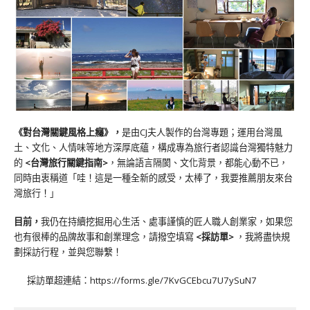
《對台灣關鍵風格上癮》
，
是由CJ夫人製作的台灣專題；運用台灣風
土、文化、人情味等地方深厚底蘊，構成專為旅行者認識台灣獨特魅力
的
<台灣旅行關鍵指南>
，無論語言隔閡、文化背景，都能心動不已，
同時由衷稱道「哇！這是一種全新的感受，太棒了，我要推薦朋友來台
灣旅行！」
目前，
我仍在持續挖掘用心生活、處事謹慎的匠人職人創業家，如果您
也有很棒的品牌故事和創業理念，請撥空填寫
<
採訪單
>
，我將盡快規
劃採訪行程，並與您聯繫！
採訪單超連結：
https://forms.gle/7KvGCEbcu7U7ySuN7