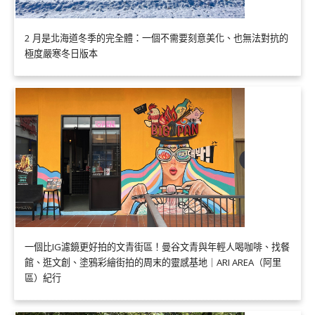
2 月是北海道冬季的完全體：一個不需要刻意美化、也無法對抗的
極度嚴寒冬日版本
一個比IG濾鏡更好拍的文青街區！曼谷文青與年輕人喝咖啡、找餐
館、逛文創、塗鴉彩繪街拍的周末的靈感基地｜ARI AREA（阿里
區）紀行