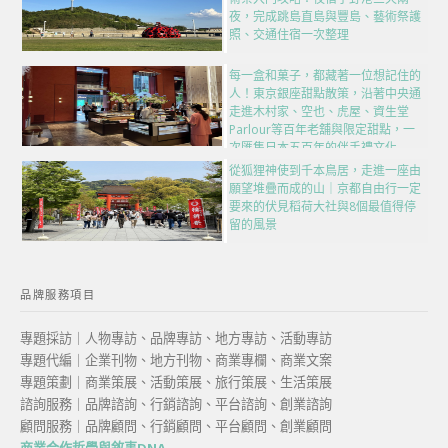
夜，完成跳島直島與豐島、藝術祭護
照、交通住宿一次整理
每一盒和菓子，都藏著一位想記住的
人！東京銀座甜點散策，沿著中央通
走進木村家、空也、虎屋、資生堂
Parlour等百年老舖與限定甜點，一
次匯集日本五百年的伴手禮文化
從狐狸神使到千本鳥居，走進一座由
願望堆疊而成的山｜京都自由行一定
要來的伏見稻荷大社與8個最值得停
留的風景
品牌服務項目
專題採訪｜人物專訪、品牌專訪、地方專訪、活動專訪
專題代編｜企業刊物、地方刊物、商業專欄、商業文案
專題策劃｜商業策展、活動策展、旅行策展、生活策展
諮詢服務｜品牌諮詢、行銷諮詢、平台諮詢、創業諮詢
顧問服務｜品牌顧問、行銷顧問、平台顧問、創業顧問