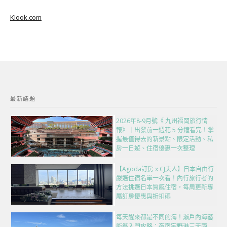
Klook.com
最新議題
2026年8-9月號《 九州福岡旅行情
報》｜出發前一週花 5 分鐘看完！掌
握最值得去的新景點、限定活動、私
房一日遊、住宿優惠一次整理
【Agoda訂房 x CJ夫人】日本自由行
嚴選住宿名單一次看！內行旅行者的
方法挑選日本質感住宿，每周更新專
屬訂房優惠與折扣碼
每天醒來都是不同的海！瀨戶內海藝
術祭入門攻略：夜宿宇野港三天兩