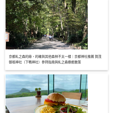
京都糺之森的綠，的確與其他森林不太一樣｜京都神社推薦 賀茂
御祖神社（下鴨神社）參拜指南與糺之森療癒散策