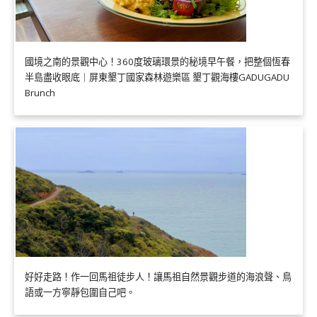
國境之南的景觀中心！360度玻璃環景的秘境早午餐，把整個恆春
半島盡收眼底｜屏東墾丁國家森林遊樂區 墾丁觀海樓GADUGADU
Brunch
好好走路！作一回馬祖徒步人！讓馬祖自然景觀步道的海浪聲、鳥
語或一方寧靜包圍自己吧。