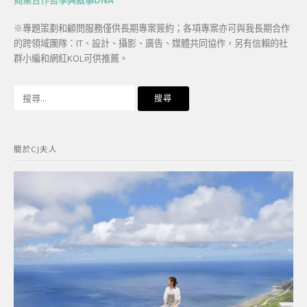
商業合作哲學與敘事DNA
※專題策劃和顧問服務僅供長期專案簽約；各項專案亦可與我長期合作
的跨領域團隊：IT、設計、攝影、廣告、媒體共同協作，另有信賴的社
群小編和網紅KOL可供推薦。
搜
尋
關
鍵
關於CJ夫人
字: