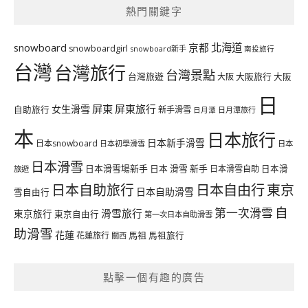
熱門關鍵字
北海道
snowboard
京都
snowboardgirl
snowboard新手
南投旅行
台灣
台灣旅行
台灣景點
台灣旅遊
大阪旅行
大阪
大阪
日
屏東
屏東旅行
女生滑雪
自助旅行
新手滑雪
日月潭旅行
日月潭
本
日本旅行
日本新手滑雪
日本snowboard
日本初學滑雪
日本
日本滑雪
日本滑雪場新手
日本 滑雪 新手
日本滑雪自助
日本滑
旅遊
日本自由行
日本自助旅行
東京
日本自助滑雪
雪自由行
自
第一次滑雪
滑雪旅行
東京旅行
東京自由行
第一次日本自助滑雪
助滑雪
花蓮
馬祖
花蓮旅行
馬祖旅行
關西
點擊一個有趣的廣告