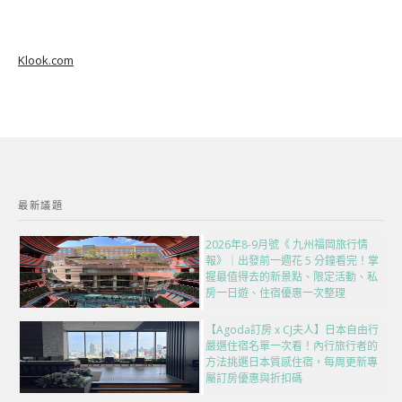
Klook.com
最新議題
2026年8-9月號《 九州福岡旅行情
報》｜出發前一週花 5 分鐘看完！掌
握最值得去的新景點、限定活動、私
房一日遊、住宿優惠一次整理
【Agoda訂房 x CJ夫人】日本自由行
嚴選住宿名單一次看！內行旅行者的
方法挑選日本質感住宿，每周更新專
屬訂房優惠與折扣碼