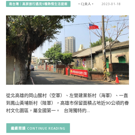
南台灣｜高屏旅行遇見9種熱情生活提案
。CJ夫人。
2023-01-18
從北高雄的岡山醒村（空軍）、左營建業新村（海軍）、一直
到鳳山黃埔新村（陸軍），高雄市保留面積占地近90公頃的眷
村文化園區，屬全國第一。 台灣獨特的…
CONTINUE READING