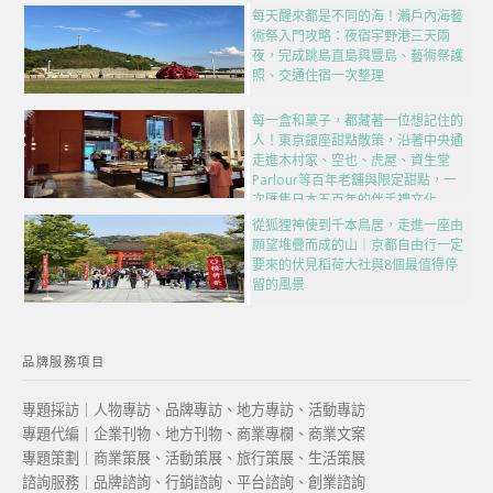
每天醒來都是不同的海！瀨戶內海藝
術祭入門攻略：夜宿宇野港三天兩
夜，完成跳島直島與豐島、藝術祭護
照、交通住宿一次整理
每一盒和菓子，都藏著一位想記住的
人！東京銀座甜點散策，沿著中央通
走進木村家、空也、虎屋、資生堂
Parlour等百年老舖與限定甜點，一
次匯集日本五百年的伴手禮文化
從狐狸神使到千本鳥居，走進一座由
願望堆疊而成的山｜京都自由行一定
要來的伏見稻荷大社與8個最值得停
留的風景
品牌服務項目
專題採訪｜人物專訪、品牌專訪、地方專訪、活動專訪
專題代編｜企業刊物、地方刊物、商業專欄、商業文案
專題策劃｜商業策展、活動策展、旅行策展、生活策展
諮詢服務｜品牌諮詢、行銷諮詢、平台諮詢、創業諮詢