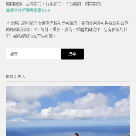
顧問服務｜品牌顧問、行銷顧問、平台顧問、創業顧問
商業合作哲學與敘事DNA
※專題策劃和顧問服務僅供長期專案簽約；各項專案亦可與我長期合作
的跨領域團隊：IT、設計、攝影、廣告、媒體共同協作，另有信賴的社
群小編和網紅KOL可供推薦。
搜
尋
關
鍵
關於CJ夫人
字: