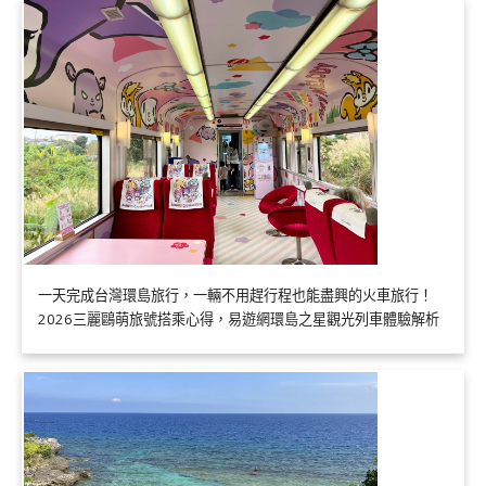
一天完成台灣環島旅行，一輛不用趕行程也能盡興的火車旅行！
2026三麗鷗萌旅號搭乘心得，易遊網環島之星觀光列車體驗解析