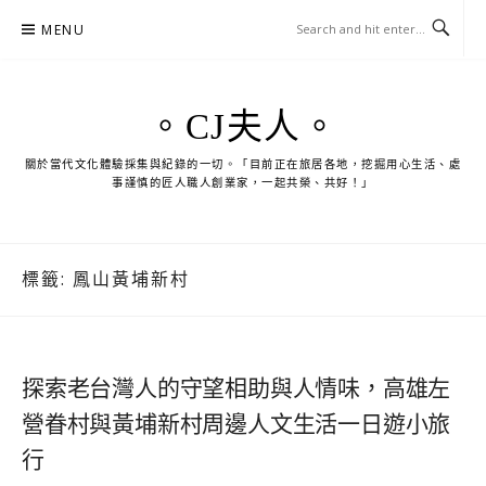
Skip
MENU
to
content
。CJ夫人。
關於當代文化體驗採集與紀錄的一切。「目前正在旅居各地，挖掘用心生活、處
事謹慎的匠人職人創業家，一起共榮、共好！」
標籤:
鳳山黃埔新村
探索老台灣人的守望相助與人情味，高雄左
營眷村與黃埔新村周邊人文生活一日遊小旅
行