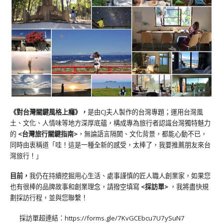
《對台灣關鍵風格上癮》
，
是由CJ夫人製作的台灣專題；運用台灣風
土、文化、人情味等地方深厚底蘊，構成專為旅行者認識台灣獨特魅力
的
<台灣旅行關鍵指南>
，無論語言隔閡、文化背景，都能心動不已，
同時由衷稱道「哇！這是一種全新的感受，太棒了，我要推薦朋友來台
灣旅行！」
目前，
我仍在持續挖掘用心生活、處事謹慎的匠人職人創業家，如果您
也有很棒的品牌故事和創業理念，請撥空填寫
<
採訪單
>
，我將盡快規
劃採訪行程，並與您聯繫！
採訪單超連結：
https://forms.gle/7KvGCEbcu7U7ySuN7