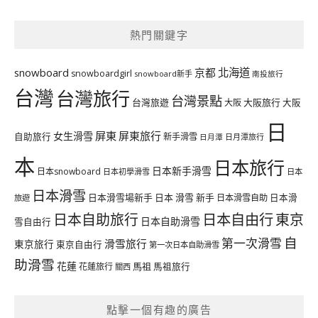
熱門關鍵字
北海道
snowboard
京都
snowboardgirl
snowboard新手
南投旅行
台灣
台灣旅行
台灣景點
台灣旅遊
大阪旅行
大阪
大阪
日
屏東
屏東旅行
女生滑雪
自助旅行
新手滑雪
日月潭旅行
日月潭
本
日本旅行
日本新手滑雪
日本snowboard
日本初學滑雪
日本
日本滑雪
日本滑雪場新手
日本 滑雪 新手
日本滑雪自助
日本滑
旅遊
日本自由行
日本自助旅行
東京
日本自助滑雪
雪自由行
自
第一次滑雪
滑雪旅行
東京旅行
東京自由行
第一次日本自助滑雪
助滑雪
花蓮
馬祖
花蓮旅行
馬祖旅行
關西
點擊一個有趣的廣告