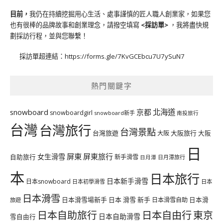
目前，
我仍在持續挖掘用心生活、處事謹慎的匠人職人創業家，如果您
也有很棒的品牌故事和創業理念，請撥空填寫
<
採訪單
>
，我將盡快規
劃採訪行程，並與您聯繫！
採訪單超連結：
https://forms.gle/7KvGCEbcu7U7ySuN7
熱門關鍵字
北海道
snowboard
京都
snowboardgirl
snowboard新手
南投旅行
台灣
台灣旅行
台灣景點
台灣旅遊
大阪旅行
大阪
大阪
日
屏東
屏東旅行
女生滑雪
自助旅行
新手滑雪
日月潭旅行
日月潭
本
日本旅行
日本新手滑雪
日本snowboard
日本初學滑雪
日本
日本滑雪
日本滑雪場新手
日本 滑雪 新手
日本滑雪自助
日本滑
旅遊
日本自由行
日本自助旅行
東京
日本自助滑雪
雪自由行