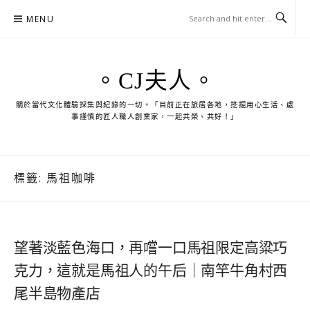
Skip
MENU
to
content
。CJ夫人。
關於當代文化體驗採集與紀錄的一切。「目前正在旅居各地，挖掘用心生活、處
事謹慎的匠人職人創業家，一起共榮、共好！」
標籤:
馬祖咖啡
望著淡藍色海口，再嚐一口馬祖限定高粱巧
克力，這就是馬祖人的午后｜南竿牛角村西
尾半島物產店