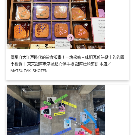
傳承自大江戸時代的飲食版畫！一塊松﨑三味胴瓦煎餅獻上的的四
季祝賀｜ 東京銀座老字號點心伴手禮 銀座松崎煎餅 本店／
MATSUZAKI SHOTEN