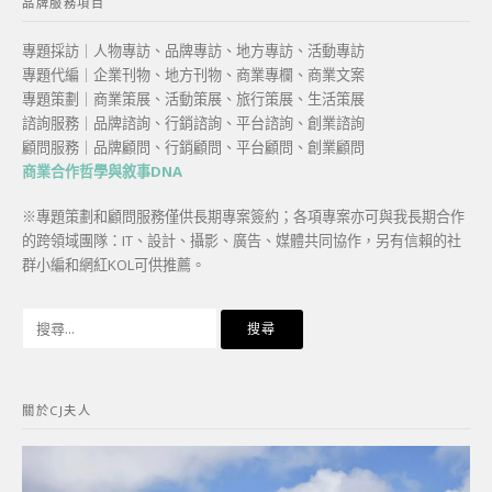
品牌服務項目
專題採訪｜人物專訪、品牌專訪、地方專訪、活動專訪
專題代編｜企業刊物、地方刊物、商業專欄、商業文案
專題策劃｜商業策展、活動策展、旅行策展、生活策展
諮詢服務｜品牌諮詢、行銷諮詢、平台諮詢、創業諮詢
顧問服務｜品牌顧問、行銷顧問、平台顧問、創業顧問
商業合作哲學與敘事DNA
※專題策劃和顧問服務僅供長期專案簽約；各項專案亦可與我長期合作
的跨領域團隊：IT、設計、攝影、廣告、媒體共同協作，另有信賴的社
群小編和網紅KOL可供推薦。
搜
尋
關
鍵
關於CJ夫人
字: