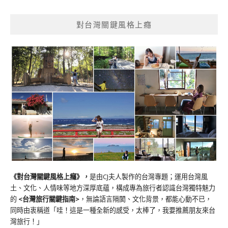
對台灣關鍵風格上癮
《對台灣關鍵風格上癮》
，
是由CJ夫人製作的台灣專題；運用台灣風
土、文化、人情味等地方深厚底蘊，構成專為旅行者認識台灣獨特魅力
的
<台灣旅行關鍵指南>
，無論語言隔閡、文化背景，都能心動不已，
同時由衷稱道「哇！這是一種全新的感受，太棒了，我要推薦朋友來台
灣旅行！」