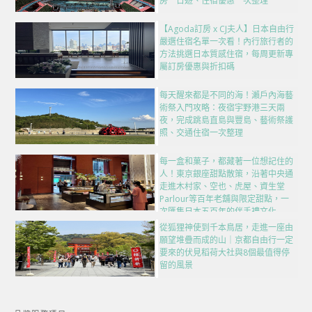
房一日遊、住宿優惠一次整理
【Agoda訂房 x CJ夫人】日本自由行
嚴選住宿名單一次看！內行旅行者的
方法挑選日本質感住宿，每周更新專
屬訂房優惠與折扣碼
每天醒來都是不同的海！瀨戶內海藝
術祭入門攻略：夜宿宇野港三天兩
夜，完成跳島直島與豐島、藝術祭護
照、交通住宿一次整理
每一盒和菓子，都藏著一位想記住的
人！東京銀座甜點散策，沿著中央通
走進木村家、空也、虎屋、資生堂
Parlour等百年老舖與限定甜點，一
次匯集日本五百年的伴手禮文化
從狐狸神使到千本鳥居，走進一座由
願望堆疊而成的山｜京都自由行一定
要來的伏見稻荷大社與8個最值得停
留的風景