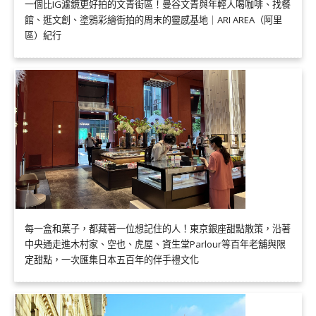
一個比IG濾鏡更好拍的文青街區！曼谷文青與年輕人喝咖啡、找餐
館、逛文創、塗鴉彩繪街拍的周末的靈感基地｜ARI AREA（阿里
區）紀行
每一盒和菓子，都藏著一位想記住的人！東京銀座甜點散策，沿著
中央通走進木村家、空也、虎屋、資生堂Parlour等百年老舖與限
定甜點，一次匯集日本五百年的伴手禮文化