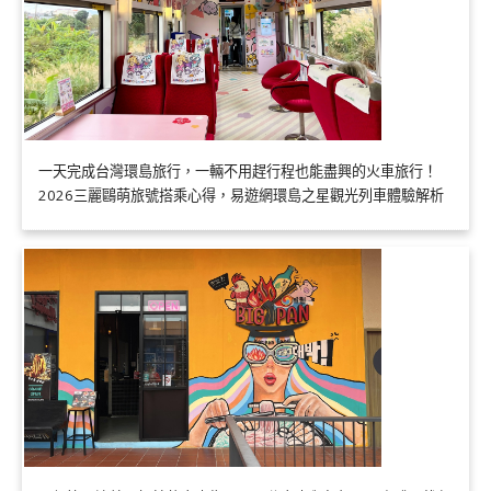
一天完成台灣環島旅行，一輛不用趕行程也能盡興的火車旅行！
2026三麗鷗萌旅號搭乘心得，易遊網環島之星觀光列車體驗解析