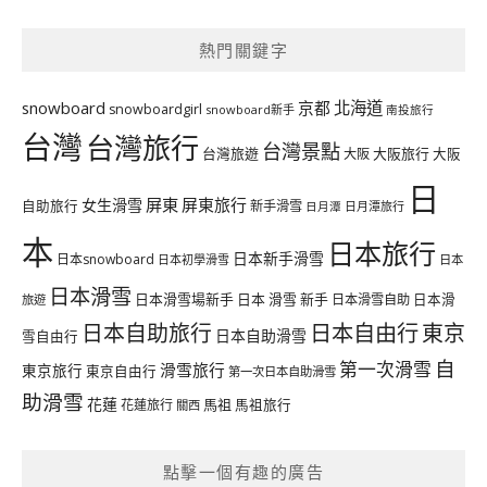
熱門關鍵字
北海道
snowboard
京都
snowboardgirl
snowboard新手
南投旅行
台灣
台灣旅行
台灣景點
台灣旅遊
大阪旅行
大阪
大阪
日
屏東
屏東旅行
女生滑雪
自助旅行
新手滑雪
日月潭旅行
日月潭
本
日本旅行
日本新手滑雪
日本snowboard
日本初學滑雪
日本
日本滑雪
日本滑雪場新手
日本 滑雪 新手
日本滑雪自助
日本滑
旅遊
日本自由行
日本自助旅行
東京
日本自助滑雪
雪自由行
自
第一次滑雪
滑雪旅行
東京旅行
東京自由行
第一次日本自助滑雪
助滑雪
花蓮
馬祖
花蓮旅行
馬祖旅行
關西
點擊一個有趣的廣告