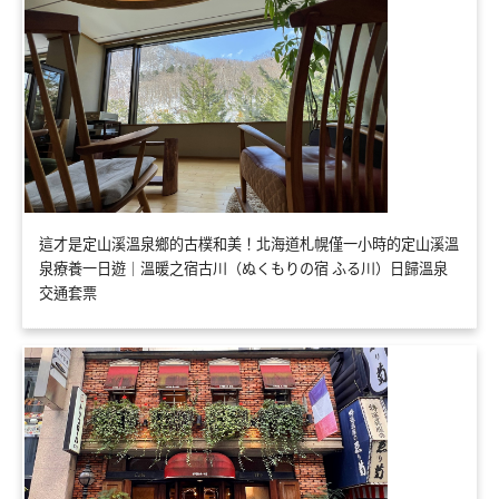
這才是定山溪溫泉鄉的古樸和美！北海道札幌僅一小時的定山溪溫
泉療養一日遊｜溫暖之宿古川（ぬくもりの宿 ふる川）日歸溫泉
交通套票