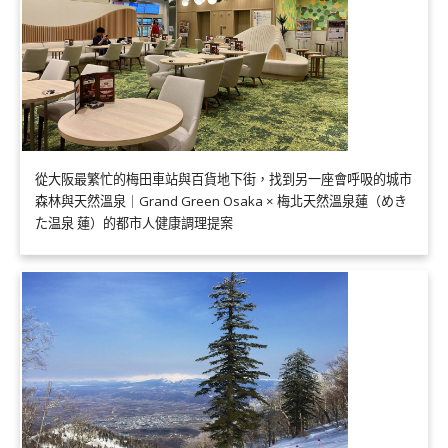
從大阪最繁忙的梅田車站與百貨地下街，找到另一座會呼吸的城市
森林與天然溫泉｜Grand Green Osaka × 梅北天然溫泉蓮（めき
た温泉 蓮）的都市人健康調理提案