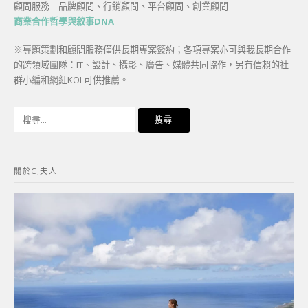
顧問服務｜品牌顧問、行銷顧問、平台顧問、創業顧問
商業合作哲學與敘事DNA
※專題策劃和顧問服務僅供長期專案簽約；各項專案亦可與我長期合作
的跨領域團隊：IT、設計、攝影、廣告、媒體共同協作，另有信賴的社
群小編和網紅KOL可供推薦。
搜
尋
關
鍵
關於CJ夫人
字: