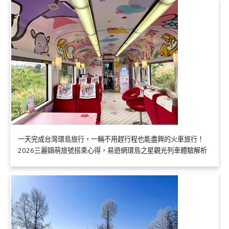
一天完成台灣環島旅行，一輛不用趕行程也能盡興的火車旅行！
2026三麗鷗萌旅號搭乘心得，易遊網環島之星觀光列車體驗解析