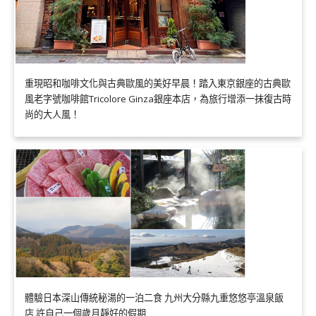
重現昭和咖啡文化與古典歐風的美好早晨！踏入東京銀座的古典歐
風老字號咖啡館Tricolore Ginza銀座本店，為旅行增添一抹復古時
尚的大人風！
體驗日本深山傳統秘湯的一泊二食 九州大分縣九重悠悠亭溫泉飯
店 許自己一個歲月靜好的假期