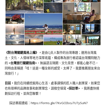
《對台灣關鍵風格上癮》
，
是由CJ夫人製作的台灣專題；運用台灣風
土、文化、人情味等地方深厚底蘊，構成專為旅行者認識台灣獨特魅力
的
<台灣旅行關鍵指南>
，無論語言隔閡、文化背景，都能心動不已，
同時由衷稱道「哇！這是一種全新的感受，太棒了，我要推薦朋友來台
灣旅行！」
目前，
我仍在持續挖掘用心生活、處事謹慎的匠人職人創業家，如果您
也有很棒的品牌故事和創業理念，請撥空填寫
<
採訪單
>
，我將盡快規
劃採訪行程，並與您聯繫！
採訪單超連結：
https://forms.gle/7KvGCEbcu7U7ySuN7