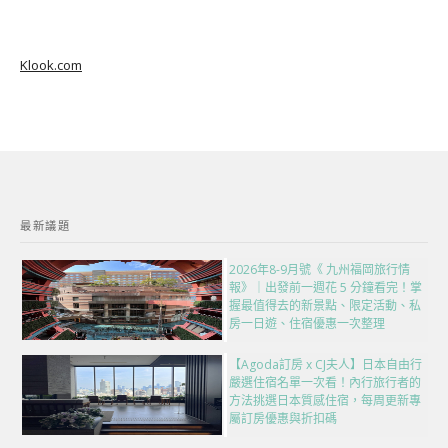
Klook.com
最新議題
2026年8-9月號《 九州福岡旅行情
報》｜出發前一週花 5 分鐘看完！掌
握最值得去的新景點、限定活動、私
房一日遊、住宿優惠一次整理
【Agoda訂房 x CJ夫人】日本自由行
嚴選住宿名單一次看！內行旅行者的
方法挑選日本質感住宿，每周更新專
屬訂房優惠與折扣碼