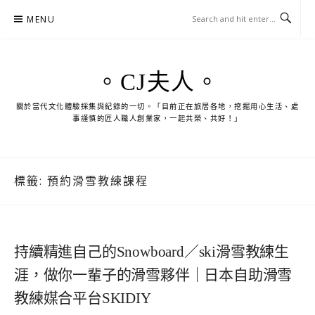
Skip
MENU
to
content
。CJ夫人。
關於當代文化體驗採集與紀錄的一切。「目前正在旅居各地，挖掘用心生活、處
事謹慎的匠人職人創業家，一起共榮、共好！」
標籤:
預約滑雪教練課程
持續精進自己的Snowboard／ski滑雪教練生
涯，做你一輩子的滑雪夥伴｜日本自助滑雪
教練媒合平台SKIDIY