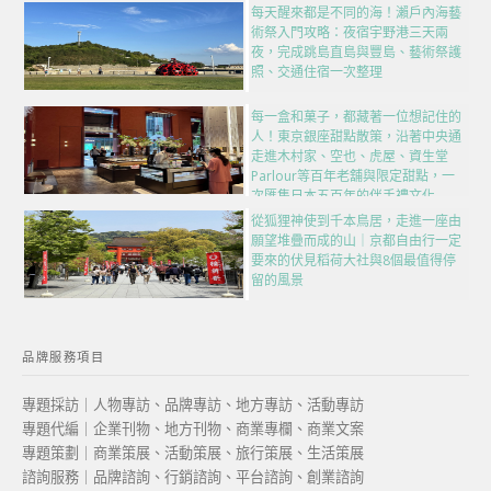
每天醒來都是不同的海！瀨戶內海藝
術祭入門攻略：夜宿宇野港三天兩
夜，完成跳島直島與豐島、藝術祭護
照、交通住宿一次整理
每一盒和菓子，都藏著一位想記住的
人！東京銀座甜點散策，沿著中央通
走進木村家、空也、虎屋、資生堂
Parlour等百年老舖與限定甜點，一
次匯集日本五百年的伴手禮文化
從狐狸神使到千本鳥居，走進一座由
願望堆疊而成的山｜京都自由行一定
要來的伏見稻荷大社與8個最值得停
留的風景
品牌服務項目
專題採訪｜人物專訪、品牌專訪、地方專訪、活動專訪
專題代編｜企業刊物、地方刊物、商業專欄、商業文案
專題策劃｜商業策展、活動策展、旅行策展、生活策展
諮詢服務｜品牌諮詢、行銷諮詢、平台諮詢、創業諮詢