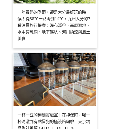
一年最熱的季節，卻是大分最好玩的時
候！從38°C一路降到14°C，九州大分的7
種涼夏旅行提案：瀑布溪谷、高原濕地、
水中鐘乳洞、地下礦坑、河川納涼與風土
美食
一杯一豆的極簡實驗室！在神保町，喝一
杯清澈到有點冒犯的極淺焙咖啡｜東京精
品咖啡推薦 GLITCH COFFEE &