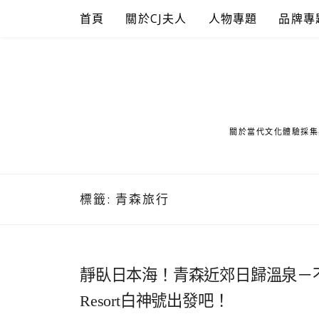
Skip
首頁
關於CJ夫人
人物專題
品牌專
to
content
關於當代文化體驗採集
標籤:
青森旅行
靜臥日本海！青森近郊日歸溫泉－
Resort白神號出發吧！