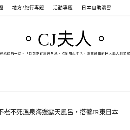
題
地方/旅行專題
活動專題
日本自助滑雪
。CJ夫人。
與紀錄的一切。「目前正在旅居各地，挖掘用心生活、處事謹慎的匠人職人創業
不老不死溫泉海邊露天風呂，搭著JR東日本