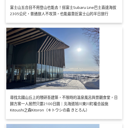
富士山五合目不用登山也能去！搭富士Subaru Line巴士直達海拔
2305公尺，普通旅人不攻頂，也能最靠近富士山的半日旅行
尋找北國山丘上的隈研吾建築，不限時的溫泉風呂與景觀食堂，日
歸方案一人居然只要2100日圓｜北海道旭川東川町複合設施
Kitoushi之森Kitoron（キトウシの森 きとろん）