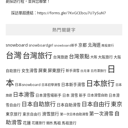
劃採訪行程，並與您聯繫！
採訪單超連結：
https://forms.gle/7KvGCEbcu7U7ySuN7
熱門關鍵字
北海道
snowboard
京都
snowboardgirl
snowboard新手
南投旅行
台灣
台灣旅行
台灣景點
台灣旅遊
大阪旅行
大阪
大阪
日
屏東
屏東旅行
女生滑雪
自助旅行
新手滑雪
日月潭旅行
日月潭
本
日本旅行
日本新手滑雪
日本snowboard
日本初學滑雪
日本
日本滑雪
日本滑雪場新手
日本 滑雪 新手
日本滑雪自助
日本滑
旅遊
日本自由行
日本自助旅行
東京
日本自助滑雪
雪自由行
自
第一次滑雪
滑雪旅行
東京旅行
東京自由行
第一次日本自助滑雪
助滑雪
花蓮
馬祖
花蓮旅行
馬祖旅行
關西