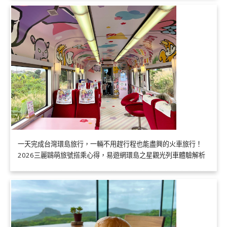
一天完成台灣環島旅行，一輛不用趕行程也能盡興的火車旅行！
2026三麗鷗萌旅號搭乘心得，易遊網環島之星觀光列車體驗解析