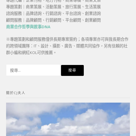
專題代編｜企業刊物、地方刊物、商業專欄、商業文案
專題策劃｜商業策展、活動策展、旅行策展、生活策展
諮詢服務｜品牌諮詢、行銷諮詢、平台諮詢、創業諮詢
顧問服務｜品牌顧問、行銷顧問、平台顧問、創業顧問
商業合作哲學與敘事DNA
※專題策劃和顧問服務僅供長期專案簽約；各項專案亦可與我長期合作
的跨領域團隊：IT、設計、攝影、廣告、媒體共同協作，另有信賴的社
群小編和網紅KOL可供推薦。
搜
尋
關
鍵
關於CJ夫人
字: