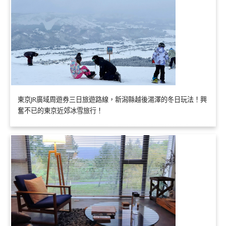
東京JR廣域周遊券三日旅遊路線，新潟縣越後湯澤的冬日玩法！興
奮不已的東京近郊冰雪旅行！