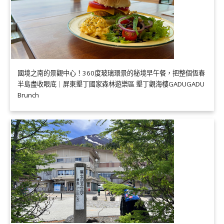
國境之南的景觀中心！360度玻璃環景的秘境早午餐，把整個恆春
半島盡收眼底｜屏東墾丁國家森林遊樂區 墾丁觀海樓GADUGADU
Brunch