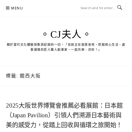
Skip
MENU
to
content
。CJ夫人。
關於當代文化體驗採集與紀錄的一切。「目前正在旅居各地，挖掘用心生活、處
事謹慎的匠人職人創業家，一起共榮、共好！」
標籤:
關西大阪
2025大阪世界博覽會推薦必看展館：日本館
（Japan Pavilion）引領人們溯源日本藝術與
美的感受力，從踏上回收與循環之旅開始！