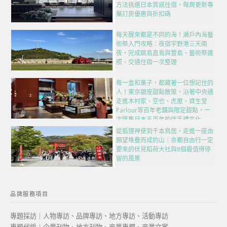
方法挑選日本質感住宿，每周更新專
屬訂房優惠與折扣碼
每天醒來都是不同的海！瀨戶內海藝
術祭入門攻略：夜宿宇野港三天兩
夜，完成跳島直島與豐島、藝術祭護
照、交通住宿一次整理
每一盒和菓子，都藏著一位想記住的
人！東京銀座甜點散策，沿著中央通
走進木村家、空也、虎屋、資生堂
Parlour等百年老舖與限定甜點，一
次匯集日本五百年的伴手禮文化
從狐狸神使到千本鳥居，走進一座由
願望堆疊而成的山｜京都自由行一定
要來的伏見稻荷大社與8個最值得停
留的風景
品牌服務項目
專題採訪｜人物專訪、品牌專訪、地方專訪、活動專訪