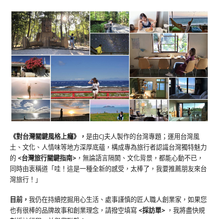
《對台灣關鍵風格上癮》
，
是由CJ夫人製作的台灣專題；運用台灣風
土、文化、人情味等地方深厚底蘊，構成專為旅行者認識台灣獨特魅力
的
<台灣旅行關鍵指南>
，無論語言隔閡、文化背景，都能心動不已，
同時由衷稱道「哇！這是一種全新的感受，太棒了，我要推薦朋友來台
灣旅行！」
目前，
我仍在持續挖掘用心生活、處事謹慎的匠人職人創業家，如果您
也有很棒的品牌故事和創業理念，請撥空填寫
<
採訪單
>
，我將盡快規