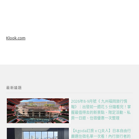
Klook.com
最新議題
2026年8-9月號《 九州福岡旅行情
報》｜出發前一週花 5 分鐘看完！掌
握最值得去的新景點、限定活動、私
房一日遊、住宿優惠一次整理
【Agoda訂房 x CJ夫人】日本自由行
嚴選住宿名單一次看！內行旅行者的