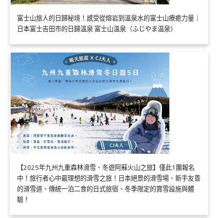
富士山旅人的日歸秘境！感受從熔岩到溫泉水的富士山療癒力量｜
日本富士吉田市的日歸溫泉 富士山溫泉（ふじやま温泉）
【2025年九州九重森林滑雪、冬遊阿蘇火山之旅】僅此1團報名
中！旅行者心中最理想的滑雪之旅！日本絕景的滑雪場、新手友善
的滑雪道、傳統一泊二食的日式旅宿、冬季限定的賞雪設施與體
驗！