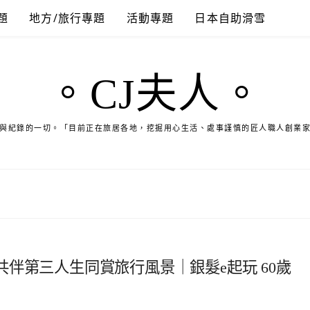
題
地方/旅行專題
活動專題
日本自助滑雪
。CJ夫人。
與紀錄的一切。「目前正在旅居各地，挖掘用心生活、處事謹慎的匠人職人創業
伴第三人生同賞旅行風景｜銀髮e起玩 60歲