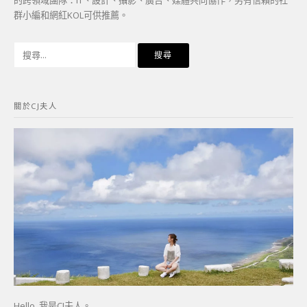
群小編和網紅KOL可供推薦。
搜
尋
關
鍵
關於CJ夫人
字:
Hello, 我是CJ夫人。