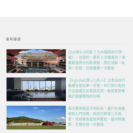
最新議題
2026年8-9月號《 九州福岡旅行情
報》｜出發前一週花 5 分鐘看完！掌
握最值得去的新景點、限定活動、私
房一日遊、住宿優惠一次整理
【Agoda訂房 x CJ夫人】日本自由行
嚴選住宿名單一次看！內行旅行者的
方法挑選日本質感住宿，每周更新專
屬訂房優惠與折扣碼
每天醒來都是不同的海！瀨戶內海藝
術祭入門攻略：夜宿宇野港三天兩
夜，完成跳島直島與豐島、藝術祭護
照、交通住宿一次整理