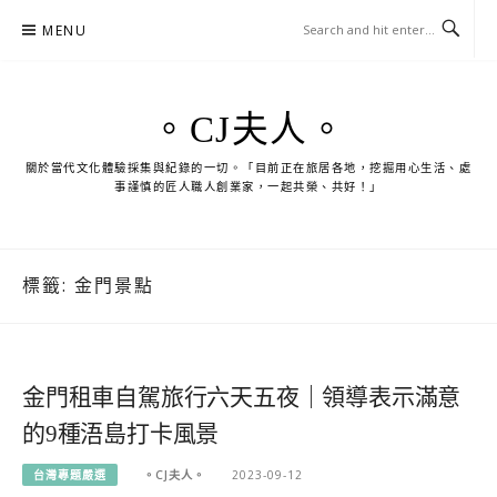
Skip
MENU
to
content
。CJ夫人。
關於當代文化體驗採集與紀錄的一切。「目前正在旅居各地，挖掘用心生活、處
事謹慎的匠人職人創業家，一起共榮、共好！」
標籤:
金門景點
金門租車自駕旅行六天五夜｜領導表示滿意
的9種浯島打卡風景
台灣專題嚴選
。CJ夫人。
2023-09-12