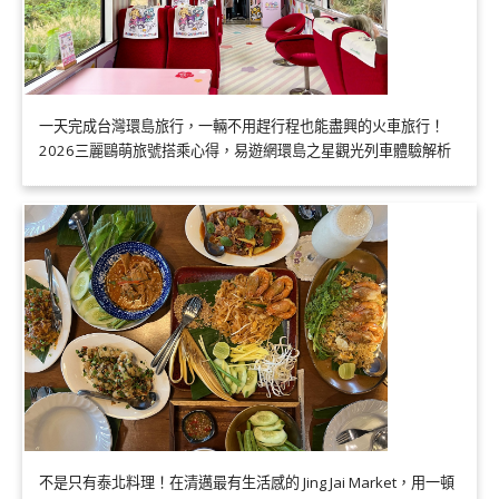
一天完成台灣環島旅行，一輛不用趕行程也能盡興的火車旅行！
2026三麗鷗萌旅號搭乘心得，易遊網環島之星觀光列車體驗解析
不是只有泰北料理！在清邁最有生活感的 Jing Jai Market，用一頓