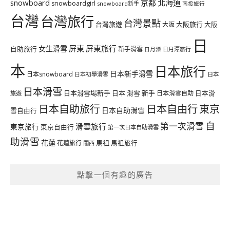
北海道
snowboard
京都
snowboardgirl
snowboard新手
南投旅行
台灣
台灣旅行
台灣景點
台灣旅遊
大阪旅行
大阪
大阪
日
屏東
屏東旅行
女生滑雪
自助旅行
新手滑雪
日月潭旅行
日月潭
本
日本旅行
日本新手滑雪
日本snowboard
日本初學滑雪
日本
日本滑雪
日本滑雪場新手
日本 滑雪 新手
日本滑雪自助
日本滑
旅遊
日本自由行
日本自助旅行
東京
日本自助滑雪
雪自由行
自
第一次滑雪
滑雪旅行
東京旅行
東京自由行
第一次日本自助滑雪
助滑雪
花蓮
馬祖
花蓮旅行
馬祖旅行
關西
點擊一個有趣的廣告