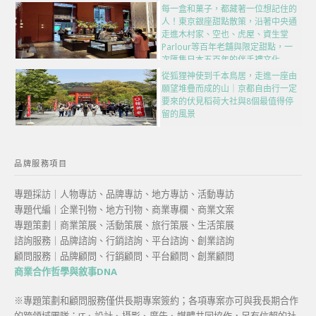
每一盒和菓子，都藏著一位想記住的
人！東京銀座甜點散策，沿著中央通
走進木村家、空也、虎屋、資生堂
Parlour等百年老舖與限定甜點，一
次匯集日本五百年的伴手禮文化
從狐狸神使到千本鳥居，走進一座由
願望堆疊而成的山｜京都自由行一定
要來的伏見稻荷大社與8個最值得停
留的風景
品牌服務項目
專題採訪｜人物專訪、品牌專訪、地方專訪、活動專訪
專題代編｜企業刊物、地方刊物、商業專欄、商業文案
專題策劃｜商業策展、活動策展、旅行策展、生活策展
諮詢服務｜品牌諮詢、行銷諮詢、平台諮詢、創業諮詢
顧問服務｜品牌顧問、行銷顧問、平台顧問、創業顧問
商業合作哲學與敘事DNA
※專題策劃和顧問服務僅供長期專案簽約；各項專案亦可與我長期合作
的跨領域團隊：IT、設計、攝影、廣告、媒體共同協作，另有信賴的社