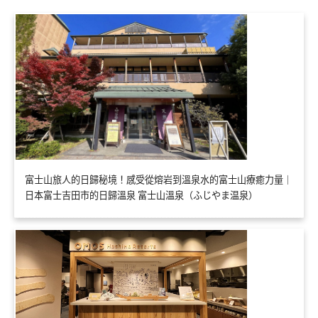
富士山旅人的日歸秘境！感受從熔岩到溫泉水的富士山療癒力量｜
日本富士吉田市的日歸溫泉 富士山溫泉（ふじやま温泉）