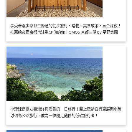
享受著漫步京都三條通的徒步旅行、購物、美食散策，直至深夜！
推薦給夜宿京都也注重CP值的你｜OMO5 京都三條 by 星野集團
小琉球島嶼友善海洋與海龜的一日旅行！騎上電動自行車展開小琉
球環島公路旅行，成為一位隨走隨停的低碳旅行者！