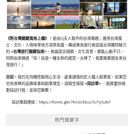
《對台灣關鍵風格上癮》
，
是由CJ夫人製作的台灣專題；運用台灣風
土、文化、人情味等地方深厚底蘊，構成專為旅行者認識台灣獨特魅力
的
<台灣旅行關鍵指南>
，無論語言隔閡、文化背景，都能心動不已，
同時由衷稱道「哇！這是一種全新的感受，太棒了，我要推薦朋友來台
灣旅行！」
目前，
我仍在持續挖掘用心生活、處事謹慎的匠人職人創業家，如果您
也有很棒的品牌故事和創業理念，請撥空填寫
<
採訪單
>
，我將盡快規
劃採訪行程，並與您聯繫！
採訪單超連結：
https://forms.gle/7KvGCEbcu7U7ySuN7
熱門關鍵字