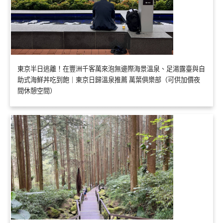
東京半日逃離！在豐洲千客萬來泡無邊際海景溫泉、足湯露臺與自
助式海鮮丼吃到飽｜東京日歸溫泉推薦 萬葉俱樂部（可供加價夜
間休憩空間）