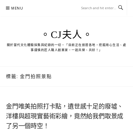
Skip
MENU
to
content
。CJ夫人。
關於當代文化體驗採集與紀錄的一切。「目前正在旅居各地，挖掘用心生活、處
事謹慎的匠人職人創業家，一起共榮、共好！」
標籤:
金門拍照景點
金門唯美拍照打卡點，遺世感十足的廢墟、
洋樓與超現實藝術彩繪，竟然給我們取景成
了另一個時空！