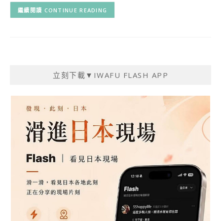
CONTINUE READING
立刻下載▼IWAFU FLASH APP