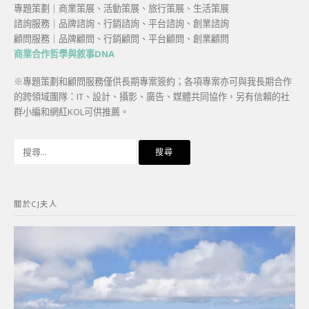
專題策劃｜商業策展、活動策展、旅行策展、生活策展
諮詢服務｜品牌諮詢、行銷諮詢、平台諮詢、創業諮詢
顧問服務｜品牌顧問、行銷顧問、平台顧問、創業顧問
商業合作哲學與敘事DNA
※專題策劃和顧問服務僅供長期專案簽約；各項專案亦可與我長期合作
的跨領域團隊：IT、設計、攝影、廣告、媒體共同協作，另有信賴的社
群小編和網紅KOL可供推薦。
搜
尋
關
鍵
關於CJ夫人
字: