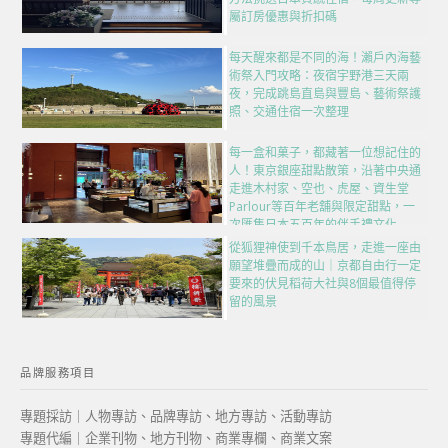
屬訂房優惠與折扣碼
每天醒來都是不同的海！瀨戶內海藝
術祭入門攻略：夜宿宇野港三天兩
夜，完成跳島直島與豐島、藝術祭護
照、交通住宿一次整理
每一盒和菓子，都藏著一位想記住的
人！東京銀座甜點散策，沿著中央通
走進木村家、空也、虎屋、資生堂
Parlour等百年老舖與限定甜點，一
次匯集日本五百年的伴手禮文化
從狐狸神使到千本鳥居，走進一座由
願望堆疊而成的山｜京都自由行一定
要來的伏見稻荷大社與8個最值得停
留的風景
品牌服務項目
專題採訪｜人物專訪、品牌專訪、地方專訪、活動專訪
專題代編｜企業刊物、地方刊物、商業專欄、商業文案