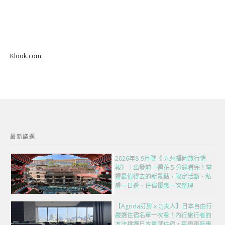
Klook.com
最新議題
2026年8-9月號《 九州福岡旅行情
報》｜出發前一週花 5 分鐘看完！掌
握最值得去的新景點、限定活動、私
房一日遊、住宿優惠一次整理
【Agoda訂房 x CJ夫人】日本自由行
嚴選住宿名單一次看！內行旅行者的
方法挑選日本質感住宿，每周更新專