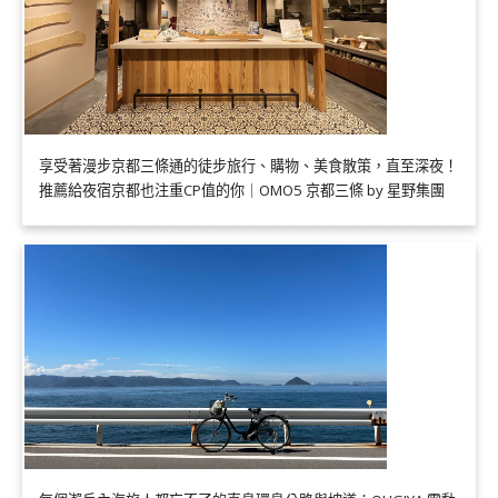
享受著漫步京都三條通的徒步旅行、購物、美食散策，直至深夜！
推薦給夜宿京都也注重CP值的你｜OMO5 京都三條 by 星野集團