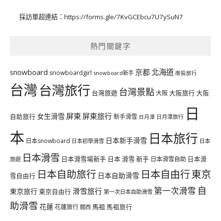
採訪單超連結：
https://forms.gle/7KvGCEbcu7U7ySuN7
熱門關鍵字
北海道
snowboard
京都
snowboardgirl
snowboard新手
南投旅行
台灣
台灣旅行
台灣景點
台灣旅遊
大阪旅行
大阪
大阪
日
屏東
屏東旅行
女生滑雪
自助旅行
新手滑雪
日月潭旅行
日月潭
本
日本旅行
日本新手滑雪
日本snowboard
日本初學滑雪
日本
日本滑雪
日本滑雪場新手
日本 滑雪 新手
日本滑雪自助
日本滑
旅遊
日本自由行
日本自助旅行
東京
日本自助滑雪
雪自由行
自
第一次滑雪
滑雪旅行
東京旅行
東京自由行
第一次日本自助滑雪
助滑雪
花蓮
馬祖
花蓮旅行
馬祖旅行
關西