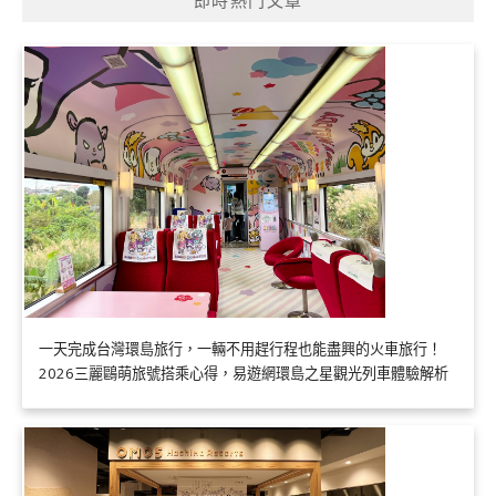
即時熱門文章
一天完成台灣環島旅行，一輛不用趕行程也能盡興的火車旅行！
2026三麗鷗萌旅號搭乘心得，易遊網環島之星觀光列車體驗解析