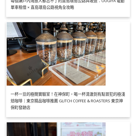
每個瀨戶內海旅人都忘不了的直島環島公路與坡道：OUGIYA 電動
單車租借 × 直島環島公路視角全攻略
一杯一豆的極簡實驗室！在神保町，喝一杯清澈到有點冒犯的極淺
焙咖啡｜東京精品咖啡推薦 GLITCH COFFEE & ROASTERS 東京神
保町發跡店