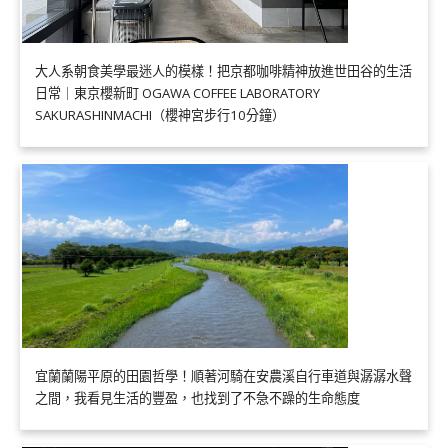
大人系朝食美學最迷人的模樣！把京都咖啡精神放進世田谷的生活
日常｜東京櫻新町 OGAWA COFFEE LABORATORY
SAKURASHINMACHI（櫻神宮步行10分鐘）
宜蘭蘭陽平原的田園哲學！順著河騎在安農溪自行車道與潺潺水聲
之間，我看見生活的豐盈，也找到了不急不躁的生命態度