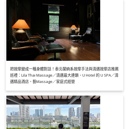
把按摩變成一種身體對話！泰北蘭納系按摩手法與清邁按摩店推薦
巡禮：Lila Thai Massage／清邁最大連鎖、U Hotel 的 U SPA／清
邁精品酒店、藝Massage／家庭式經營