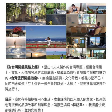
《對台灣關鍵風格上癮》
，
是由CJ夫人製作的台灣專題；運用台灣風
土、文化、人情味等地方深厚底蘊，構成專為旅行者認識台灣獨特魅力
的
<台灣旅行關鍵指南>
，無論語言隔閡、文化背景，都能心動不已，
同時由衷稱道「哇！這是一種全新的感受，太棒了，我要推薦朋友來台
灣旅行！」
目前，
我仍在持續挖掘用心生活、處事謹慎的匠人職人創業家，如果您
也有很棒的品牌故事和創業理念，請撥空填寫
<
採訪單
>
，我將盡快規
劃採訪行程，並與您聯繫！