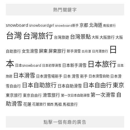
熱門關鍵字
北海道
snowboard
京都
snowboardgirl
snowboard新手
南投旅行
台灣
台灣旅行
台灣景點
台灣旅遊
大阪旅行
大阪
大阪
日
屏東
屏東旅行
女生滑雪
自助旅行
新手滑雪
日月潭旅行
日月潭
本
日本旅行
日本新手滑雪
日本snowboard
日本初學滑雪
日本
日本滑雪
日本滑雪場新手
日本 滑雪 新手
日本滑雪自助
日本滑
旅遊
日本自由行
日本自助旅行
東京
日本自助滑雪
雪自由行
自
第一次滑雪
滑雪旅行
東京旅行
東京自由行
第一次日本自助滑雪
助滑雪
花蓮
馬祖
花蓮旅行
馬祖旅行
關西
點擊一個有趣的廣告