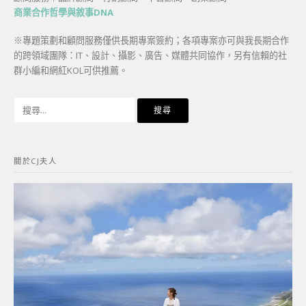
商業合作哲學與敘事DNA
※專題策劃和顧問服務僅供長期專案簽約；各項專案亦可與我長期合作
的跨領域團隊：IT、設計、攝影、廣告、媒體共同協作，另有信賴的社
群小編和網紅KOL可供推薦。
搜
尋
關
鍵
關於CJ夫人
字: