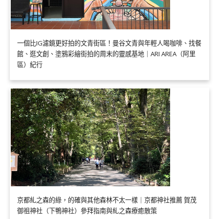
一個比IG濾鏡更好拍的文青街區！曼谷文青與年輕人喝咖啡、找餐
館、逛文創、塗鴉彩繪街拍的周末的靈感基地｜ARI AREA（阿里
區）紀行
京都糺之森的綠，的確與其他森林不太一樣｜京都神社推薦 賀茂
御祖神社（下鴨神社）參拜指南與糺之森療癒散策