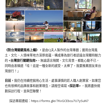
《對台灣關鍵風格上癮》
，
是由CJ夫人製作的台灣專題；運用台灣風
土、文化、人情味等地方深厚底蘊，構成專為旅行者認識台灣獨特魅力
的
<台灣旅行關鍵指南>
，無論語言隔閡、文化背景，都能心動不已，
同時由衷稱道「哇！這是一種全新的感受，太棒了，我要推薦朋友來台
灣旅行！」
目前，
我仍在持續挖掘用心生活、處事謹慎的匠人職人創業家，如果您
也有很棒的品牌故事和創業理念，請撥空填寫
<
採訪單
>
，我將盡快規
劃採訪行程，並與您聯繫！
採訪單超連結：
https://forms.gle/7KvGCEbcu7U7ySuN7