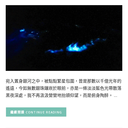
宛入置身銀河之中，被點點繁星包圍，曾是那數以千億光年的
遙遠，今如無數銀珠鑲崁於眼前，亦是一條淡淡藍色光帶散落
黑夜深處，我不再汲汲營營地抬頭仰望，而是俯身陶醉。 …
CONTINUE READING