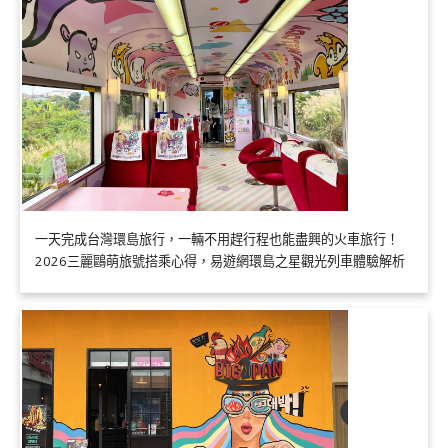
一天完成台灣環島旅行，一輛不用趕行程也能盡興的火車旅行！
2026三麗鷗萌旅號搭乘心得，易遊網環島之星觀光列車體驗解析