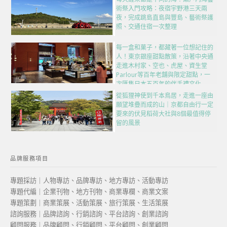
術祭入門攻略：夜宿宇野港三天兩
夜，完成跳島直島與豐島、藝術祭護
照、交通住宿一次整理
每一盒和菓子，都藏著一位想記住的
人！東京銀座甜點散策，沿著中央通
走進木村家、空也、虎屋、資生堂
Parlour等百年老舖與限定甜點，一
次匯集日本五百年的伴手禮文化
從狐狸神使到千本鳥居，走進一座由
願望堆疊而成的山｜京都自由行一定
要來的伏見稻荷大社與8個最值得停
留的風景
品牌服務項目
專題採訪｜人物專訪、品牌專訪、地方專訪、活動專訪
專題代編｜企業刊物、地方刊物、商業專欄、商業文案
專題策劃｜商業策展、活動策展、旅行策展、生活策展
諮詢服務｜品牌諮詢、行銷諮詢、平台諮詢、創業諮詢
顧問服務｜品牌顧問、行銷顧問、平台顧問、創業顧問