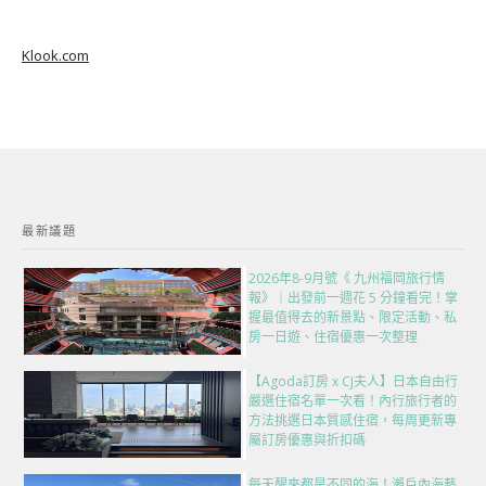
Klook.com
最新議題
2026年8-9月號《 九州福岡旅行情
報》｜出發前一週花 5 分鐘看完！掌
握最值得去的新景點、限定活動、私
房一日遊、住宿優惠一次整理
【Agoda訂房 x CJ夫人】日本自由行
嚴選住宿名單一次看！內行旅行者的
方法挑選日本質感住宿，每周更新專
屬訂房優惠與折扣碼
每天醒來都是不同的海！瀨戶內海藝