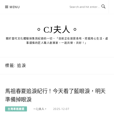
Skip
MENU
to
content
。CJ夫人。
關於當代文化體驗採集與紀錄的一切。「目前正在旅居各地，挖掘用心生活、處
事謹慎的匠人職人創業家，一起共榮、共好！」
標籤:
追淚
馬祖春夏追淚紀行！今天看了藍眼淚，明天
準備掉眼淚
台灣專題嚴選
。CJ夫人。
2025-12-07