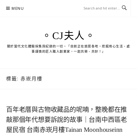
Skip
MENU
to
content
。CJ夫人。
關於當代文化體驗採集與紀錄的一切。「目前正在旅居各地，挖掘用心生活、處
事謹慎的匠人職人創業家，一起共榮、共好！」
標籤:
赤崁月樓
百年老厝與古物收藏品的呢喃，整晚都在推
敲那個年代想要訴說的故事｜台南中西區老
屋民宿 台南赤崁月樓Tainan Moonhouseinn