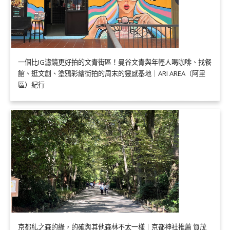
一個比IG濾鏡更好拍的文青街區！曼谷文青與年輕人喝咖啡、找餐
館、逛文創、塗鴉彩繪街拍的周末的靈感基地｜ARI AREA（阿里
區）紀行
京都糺之森的綠，的確與其他森林不太一樣｜京都神社推薦 賀茂