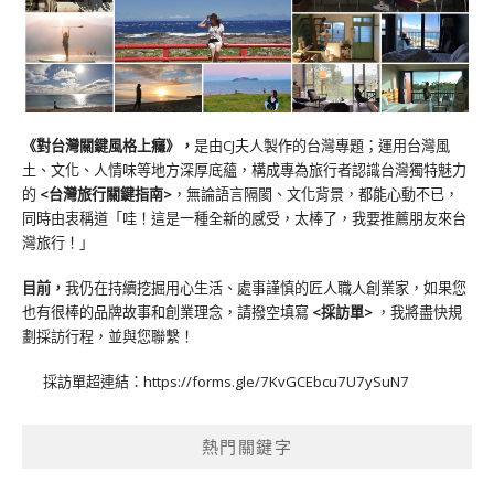
《對台灣關鍵風格上癮》
，
是由CJ夫人製作的台灣專題；運用台灣風
土、文化、人情味等地方深厚底蘊，構成專為旅行者認識台灣獨特魅力
的
<台灣旅行關鍵指南>
，無論語言隔閡、文化背景，都能心動不已，
同時由衷稱道「哇！這是一種全新的感受，太棒了，我要推薦朋友來台
灣旅行！」
目前，
我仍在持續挖掘用心生活、處事謹慎的匠人職人創業家，如果您
也有很棒的品牌故事和創業理念，請撥空填寫
<
採訪單
>
，我將盡快規
劃採訪行程，並與您聯繫！
採訪單超連結：
https://forms.gle/7KvGCEbcu7U7ySuN7
熱門關鍵字