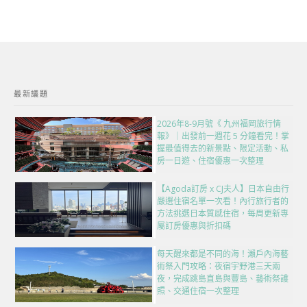
最新議題
2026年8-9月號《 九州福岡旅行情
報》｜出發前一週花 5 分鐘看完！掌
握最值得去的新景點、限定活動、私
房一日遊、住宿優惠一次整理
【Agoda訂房 x CJ夫人】日本自由行
嚴選住宿名單一次看！內行旅行者的
方法挑選日本質感住宿，每周更新專
屬訂房優惠與折扣碼
每天醒來都是不同的海！瀨戶內海藝
術祭入門攻略：夜宿宇野港三天兩
夜，完成跳島直島與豐島、藝術祭護
照、交通住宿一次整理