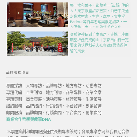
每一盒和菓子，都藏著一位想記住的
人！東京銀座甜點散策，沿著中央通
走進木村家、空也、虎屋、資生堂
Parlour等百年老舖與限定甜點，一
次匯集日本五百年的伴手禮文化
從狐狸神使到千本鳥居，走進一座由
願望堆疊而成的山｜京都自由行一定
要來的伏見稻荷大社與8個最值得停
留的風景
品牌服務項目
專題採訪｜人物專訪、品牌專訪、地方專訪、活動專訪
專題代編｜企業刊物、地方刊物、商業專欄、商業文案
專題策劃｜商業策展、活動策展、旅行策展、生活策展
諮詢服務｜品牌諮詢、行銷諮詢、平台諮詢、創業諮詢
顧問服務｜品牌顧問、行銷顧問、平台顧問、創業顧問
商業合作哲學與敘事DNA
※專題策劃和顧問服務僅供長期專案簽約；各項專案亦可與我長期合作