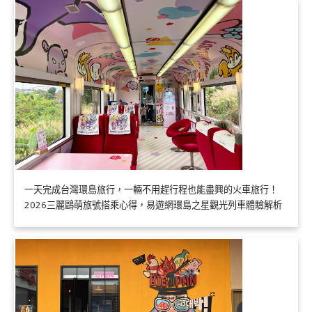
一天完成台灣環島旅行，一輛不用趕行程也能盡興的火車旅行！
2026三麗鷗萌旅號搭乘心得，易遊網環島之星觀光列車體驗解析