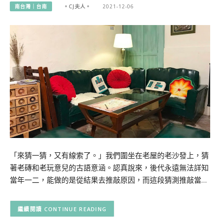
南台灣｜台南
。CJ夫人。
2021-12-06
「來猜一猜，又有線索了。」我們圍坐在老屋的老沙發上，猜
著老磚和老玩意兒的古語意涵。認真說來，後代永遠無法詳知
當年一二，能做的是從結果去推敲原因，而這段猜測推敲當…
CONTINUE READING