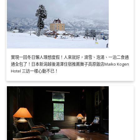
實現一回冬日懶人理想度假！人來就好，滑雪、泡湯、一泊二食通
通全包了！日本新潟越後湯澤住宿推薦舞子高原飯店Maiko Kogen
Hotel 三訪一樣心動不已！