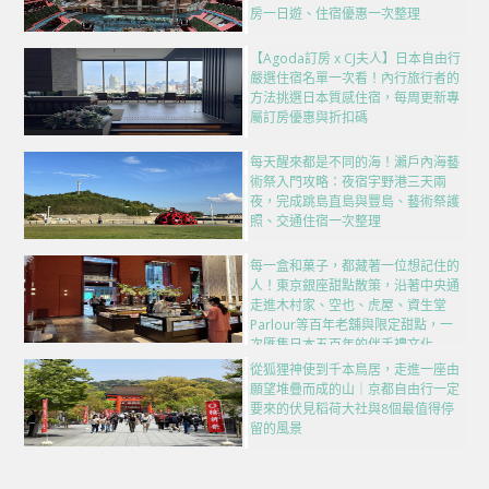
房一日遊、住宿優惠一次整理
【Agoda訂房 x CJ夫人】日本自由行
嚴選住宿名單一次看！內行旅行者的
方法挑選日本質感住宿，每周更新專
屬訂房優惠與折扣碼
每天醒來都是不同的海！瀨戶內海藝
術祭入門攻略：夜宿宇野港三天兩
夜，完成跳島直島與豐島、藝術祭護
照、交通住宿一次整理
每一盒和菓子，都藏著一位想記住的
人！東京銀座甜點散策，沿著中央通
走進木村家、空也、虎屋、資生堂
Parlour等百年老舖與限定甜點，一
次匯集日本五百年的伴手禮文化
從狐狸神使到千本鳥居，走進一座由
願望堆疊而成的山｜京都自由行一定
要來的伏見稻荷大社與8個最值得停
留的風景