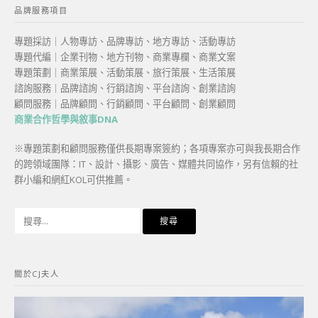
品牌服務項目
專題採訪｜人物專訪、品牌專訪、地方專訪、活動專訪
專題代編｜企業刊物、地方刊物、商業專欄、商業文案
專題策劃｜商業策展、活動策展、旅行策展、生活策展
諮詢服務｜品牌諮詢、行銷諮詢、平台諮詢、創業諮詢
顧問服務｜品牌顧問、行銷顧問、平台顧問、創業顧問
商業合作哲學與敘事DNA
※專題策劃和顧問服務僅供長期專案簽約；各項專案亦可與我長期合作
的跨領域團隊：IT、設計、攝影、廣告、媒體共同協作，另有信賴的社
群小編和網紅KOL可供推薦。
搜
尋
關
鍵
關於CJ夫人
字: