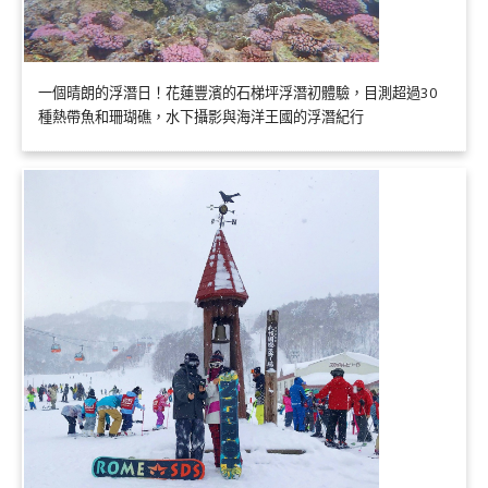
一個晴朗的浮潛日！花蓮豐濱的石梯坪浮潛初體驗，目測超過30
種熱帶魚和珊瑚礁，水下攝影與海洋王國的浮潛紀行