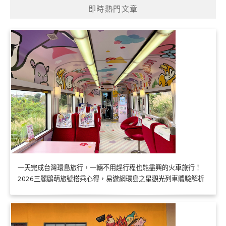
即時熱門文章
一天完成台灣環島旅行，一輛不用趕行程也能盡興的火車旅行！
2026三麗鷗萌旅號搭乘心得，易遊網環島之星觀光列車體驗解析