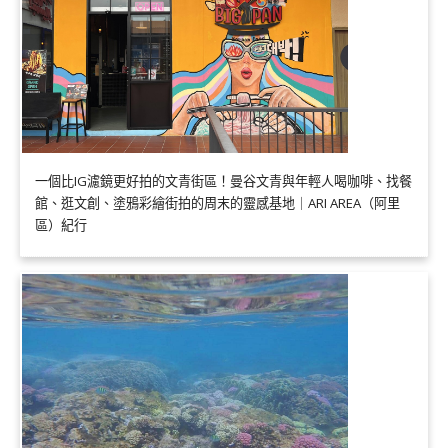
一個比IG濾鏡更好拍的文青街區！曼谷文青與年輕人喝咖啡、找餐
館、逛文創、塗鴉彩繪街拍的周末的靈感基地｜ARI AREA（阿里
區）紀行