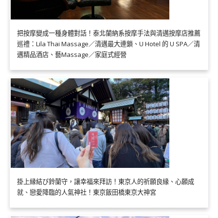
把按摩變成一種身體對話！泰北蘭納系按摩手法與清邁按摩店推薦
巡禮：Lila Thai Massage／清邁最大連鎖、U Hotel 的 U SPA／清
邁精品酒店、藝Massage／家庭式經營
掛上縁結び鈴蘭守，讓幸福來拜訪！東京人的祈願良緣、心願成
就、戀愛降臨的人氣神社！東京飯田橋東京大神宮