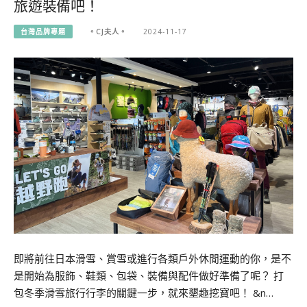
旅遊裝備吧！
台灣品牌專題
。CJ夫人。
2024-11-17
即將前往日本滑雪、賞雪或進行各類戶外休閒運動的你，是不
是開始為服飾、鞋類、包袋、裝備與配件做好準備了呢？ 打
包冬季滑雪旅行行李的關鍵一步，就來墾趣挖寶吧！ &n…