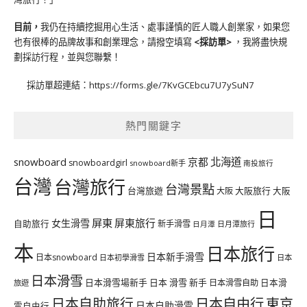
目前，
我仍在持續挖掘用心生活、處事謹慎的匠人職人創業家，如果您
也有很棒的品牌故事和創業理念，請撥空填寫
<
採訪單
>
，我將盡快規
劃採訪行程，並與您聯繫！
採訪單超連結：
https://forms.gle/7KvGCEbcu7U7ySuN7
熱門關鍵字
北海道
snowboard
京都
snowboardgirl
snowboard新手
南投旅行
台灣
台灣旅行
台灣景點
台灣旅遊
大阪旅行
大阪
大阪
日
屏東
屏東旅行
女生滑雪
自助旅行
新手滑雪
日月潭旅行
日月潭
本
日本旅行
日本新手滑雪
日本snowboard
日本初學滑雪
日本
日本滑雪
日本滑雪場新手
日本 滑雪 新手
日本滑雪自助
日本滑
旅遊
日本自由行
日本自助旅行
東京
日本自助滑雪
雪自由行