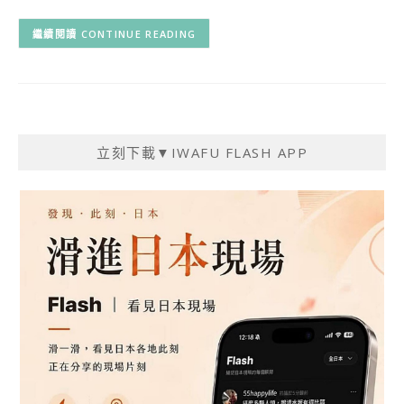
CONTINUE READING
立刻下載▼IWAFU FLASH APP