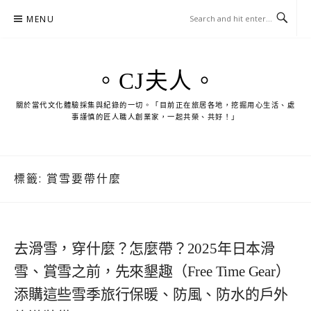
Skip
MENU
to
content
。CJ夫人。
關於當代文化體驗採集與紀錄的一切。「目前正在旅居各地，挖掘用心生活、處
事謹慎的匠人職人創業家，一起共榮、共好！」
標籤:
賞雪要帶什麼
去滑雪，穿什麼？怎麼帶？2025年日本滑
雪、賞雪之前，先來墾趣（Free Time Gear）
添購這些雪季旅行保暖、防風、防水的戶外