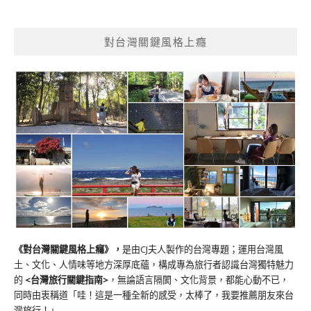
對台灣關鍵風格上癮
《對台灣關鍵風格上癮》
，
是由CJ夫人製作的台灣專題；運用台灣風
土、文化、人情味等地方深厚底蘊，構成專為旅行者認識台灣獨特魅力
的
<台灣旅行關鍵指南>
，無論語言隔閡、文化背景，都能心動不已，
同時由衷稱道「哇！這是一種全新的感受，太棒了，我要推薦朋友來台
灣旅行！」