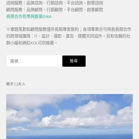
諮詢服務｜品牌諮詢、行銷諮詢、平台諮詢、創業諮詢
顧問服務｜品牌顧問、行銷顧問、平台顧問、創業顧問
商業合作哲學與敘事DNA
※專題策劃和顧問服務僅供長期專案簽約；各項專案亦可與我長期合作
的跨領域團隊：IT、設計、攝影、廣告、媒體共同協作，另有信賴的社
群小編和網紅KOL可供推薦。
搜
尋
關
鍵
關於CJ夫人
字: