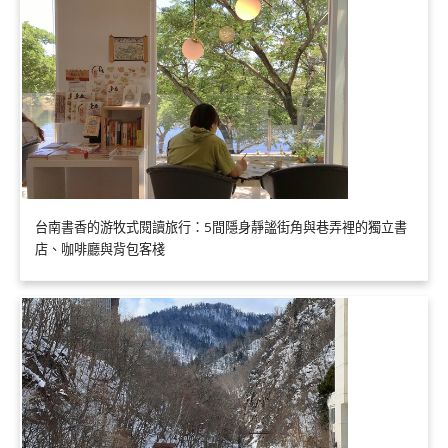
台南書香的游牧式閱讀旅行：5間隱身靜謐街角與巷弄裡的獨立書
店、咖啡廳與背包客棧