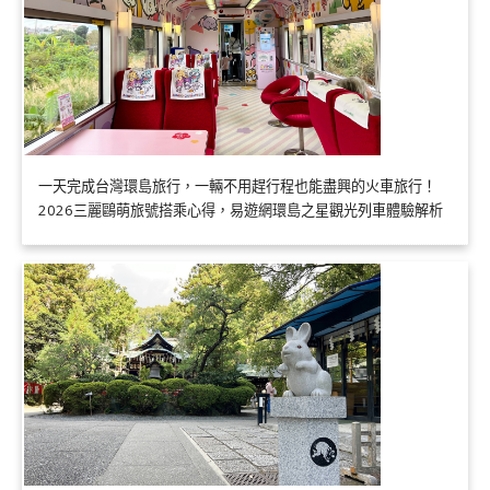
一天完成台灣環島旅行，一輛不用趕行程也能盡興的火車旅行！
2026三麗鷗萌旅號搭乘心得，易遊網環島之星觀光列車體驗解析