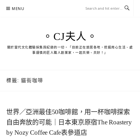
Skip
MENU
to
content
。CJ夫人。
關於當代文化體驗採集與紀錄的一切。「目前正在旅居各地，挖掘用心生活、處
事謹慎的匠人職人創業家，一起共榮、共好！」
標籤:
貓街咖啡
世界／亞洲最佳50咖啡館，用一杯咖啡探索
自由奔放的可能｜日本東京原宿The Roastery
by Nozy Coffee Cafe表參道店