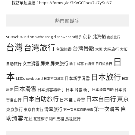
採訪單超連結：
https://forms.gle/7KvGCEbcu7U7ySuN7
熱門關鍵字
北海道
snowboard
京都
snowboardgirl
snowboard新手
南投旅行
台灣
台灣旅行
台灣景點
台灣旅遊
大阪旅行
大阪
大阪
日
屏東
屏東旅行
女生滑雪
自助旅行
新手滑雪
日月潭旅行
日月潭
本
日本旅行
日本新手滑雪
日本snowboard
日本初學滑雪
日本
日本滑雪
日本滑雪場新手
日本 滑雪 新手
日本滑雪自助
日本滑
旅遊
日本自由行
日本自助旅行
東京
日本自助滑雪
雪自由行
自
第一次滑雪
滑雪旅行
東京旅行
東京自由行
第一次日本自助滑雪
助滑雪
花蓮
馬祖
花蓮旅行
馬祖旅行
關西