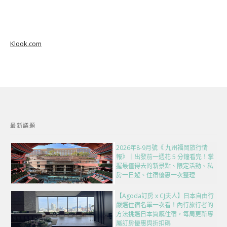
Klook.com
最新議題
2026年8-9月號《 九州福岡旅行情
報》｜出發前一週花 5 分鐘看完！掌
握最值得去的新景點、限定活動、私
房一日遊、住宿優惠一次整理
【Agoda訂房 x CJ夫人】日本自由行
嚴選住宿名單一次看！內行旅行者的
方法挑選日本質感住宿，每周更新專
屬訂房優惠與折扣碼