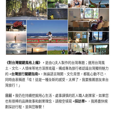
《對台灣關鍵風格上癮》
，
是由CJ夫人製作的台灣專題；運用台灣風
土、文化、人情味等地方深厚底蘊，構成專為旅行者認識台灣獨特魅力
的
<台灣旅行關鍵指南>
，無論語言隔閡、文化背景，都能心動不已，
同時由衷稱道「哇！這是一種全新的感受，太棒了，我要推薦朋友來台
灣旅行！」
目前，
我仍在持續挖掘用心生活、處事謹慎的匠人職人創業家，如果您
也有很棒的品牌故事和創業理念，請撥空填寫
<
採訪單
>
，我將盡快規
劃採訪行程，並與您聯繫！