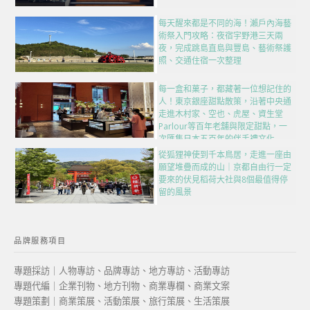
每天醒來都是不同的海！瀨戶內海藝
術祭入門攻略：夜宿宇野港三天兩
夜，完成跳島直島與豐島、藝術祭護
照、交通住宿一次整理
每一盒和菓子，都藏著一位想記住的
人！東京銀座甜點散策，沿著中央通
走進木村家、空也、虎屋、資生堂
Parlour等百年老舖與限定甜點，一
次匯集日本五百年的伴手禮文化
從狐狸神使到千本鳥居，走進一座由
願望堆疊而成的山｜京都自由行一定
要來的伏見稻荷大社與8個最值得停
留的風景
品牌服務項目
專題採訪｜人物專訪、品牌專訪、地方專訪、活動專訪
專題代編｜企業刊物、地方刊物、商業專欄、商業文案
專題策劃｜商業策展、活動策展、旅行策展、生活策展