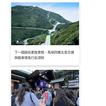
下一個路段更陡更險，馬祖四鄉五島交通
與騎車環島行前須知