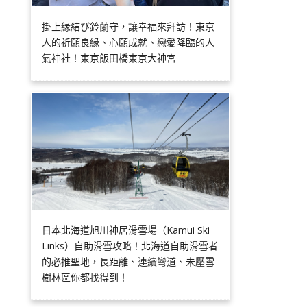
掛上縁結び鈴蘭守，讓幸福來拜訪！東京
人的祈願良緣、心願成就、戀愛降臨的人
氣神社！東京飯田橋東京大神宮
日本北海道旭川神居滑雪場（Kamui Ski
Links）自助滑雪攻略！北海道自助滑雪者
的必推聖地，長距離、連續彎道、未壓雪
樹林區你都找得到！