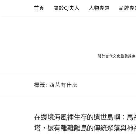
Skip
首頁
關於CJ夫人
人物專題
品牌專
to
content
關於當代文化體驗採集
標籤:
西莒有什麼
在邊境海風裡生存的遺世島嶼：馬
塔，還有離離離島的傳統聚落與神