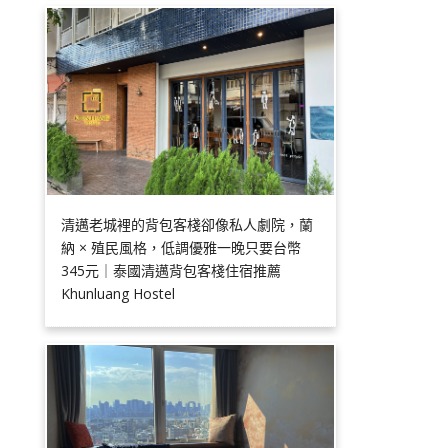
清邁老城裡的背包客棧卻像私人劇院，蘭
納 × 殖民風格，低調優雅一晚只要台幣
345元｜泰國清邁背包客棧住宿推薦
Khunluang Hostel