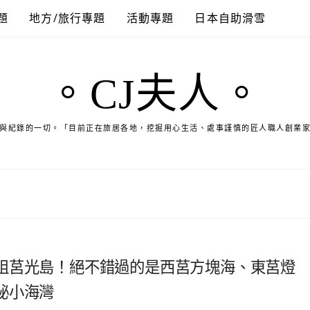
題
地方/旅行專題
活動專題
日本自助滑雪
。CJ夫人。
與紀錄的一切。「目前正在旅居各地，挖掘用心生活、處事謹慎的匠人職人創業
祖莒光島！絕不錯過的是西莒方塊海、東莒燈
祕小海灣