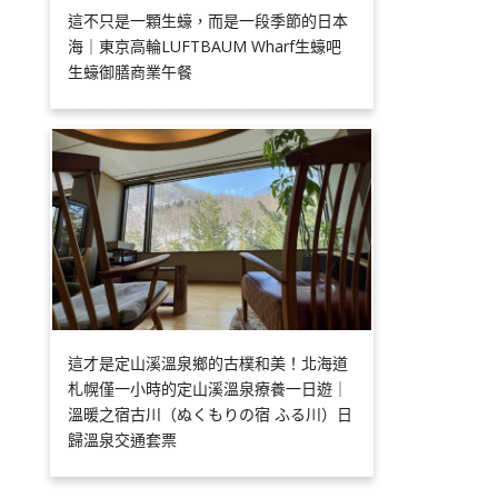
這不只是一顆生蠔，而是一段季節的日本
海｜東京高輪LUFTBAUM Wharf生蠔吧
生蠔御膳商業午餐
這才是定山溪溫泉鄉的古樸和美！北海道
札幌僅一小時的定山溪溫泉療養一日遊｜
溫暖之宿古川（ぬくもりの宿 ふる川）日
歸溫泉交通套票