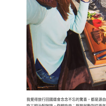
我覺得旅行回國還會念念不忘的驚喜，都是源自
吃三明治配咖啡，倒想吃肉；腦筋就動到這兩年