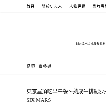
Skip
首頁
關於CJ夫人
人物專題
品牌專
to
content
關於當代文化體驗採集
標籤:
表參道
東京屋頂吃早午餐～熟成牛排配沙拉
SIX MARS