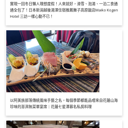
實現一回冬日懶人理想度假！人來就好，滑雪、泡湯、一泊二食通
通全包了！日本新潟越後湯澤住宿推薦舞子高原飯店Maiko Kogen
Hotel 三訪一樣心動不已！
以阿美族部落傳統風味手藝之名，每個季節都能品嚐來自花蓮山海
珍味的澎湃無菜單宴席｜花蓮七星潭慕名私房料理