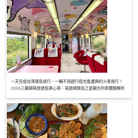
一天完成台灣環島旅行，一輛不用趕行程也能盡興的火車旅行！
2026三麗鷗萌旅號搭乘心得，易遊網環島之星觀光列車體驗解析