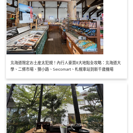
北海道限定お土産太犯規！內行人豪買8大地點全攻略：北海道大
學、二條市場、狸小路、Seicomart、札幌車站到新千歲機場