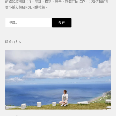
的跨領域團隊：IT、設計、攝影、廣告、媒體共同協作，另有信賴的社
群小編和網紅KOL可供推薦。
搜
尋
關
鍵
關於CJ夫人
字: