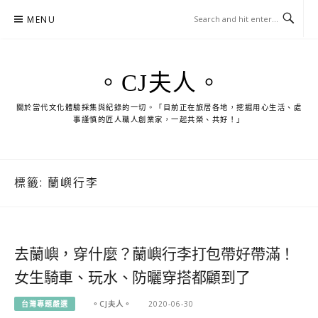
Skip
MENU
to
content
。CJ夫人。
關於當代文化體驗採集與紀錄的一切。「目前正在旅居各地，挖掘用心生活、處
事謹慎的匠人職人創業家，一起共榮、共好！」
標籤:
蘭嶼行李
去蘭嶼，穿什麼？蘭嶼行李打包帶好帶滿！
女生騎車、玩水、防曬穿搭都顧到了
台灣專題嚴選
。CJ夫人。
2020-06-30