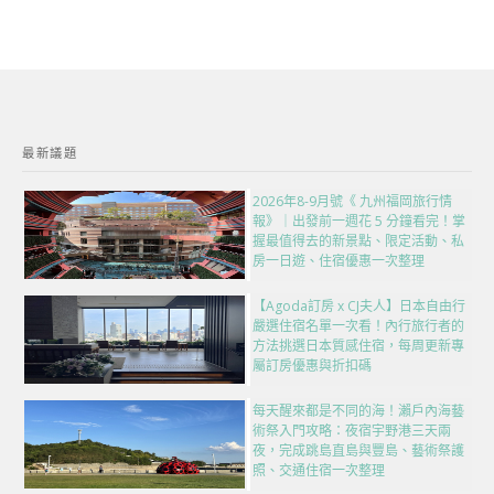
最新議題
2026年8-9月號《 九州福岡旅行情
報》｜出發前一週花 5 分鐘看完！掌
握最值得去的新景點、限定活動、私
房一日遊、住宿優惠一次整理
【Agoda訂房 x CJ夫人】日本自由行
嚴選住宿名單一次看！內行旅行者的
方法挑選日本質感住宿，每周更新專
屬訂房優惠與折扣碼
每天醒來都是不同的海！瀨戶內海藝
術祭入門攻略：夜宿宇野港三天兩
夜，完成跳島直島與豐島、藝術祭護
照、交通住宿一次整理