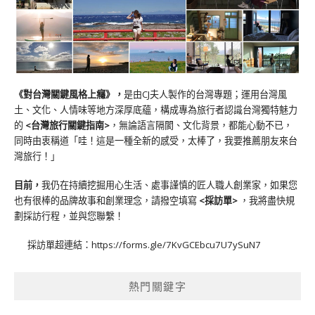
《對台灣關鍵風格上癮》
，
是由CJ夫人製作的台灣專題；運用台灣風
土、文化、人情味等地方深厚底蘊，構成專為旅行者認識台灣獨特魅力
的
<台灣旅行關鍵指南>
，無論語言隔閡、文化背景，都能心動不已，
同時由衷稱道「哇！這是一種全新的感受，太棒了，我要推薦朋友來台
灣旅行！」
目前，
我仍在持續挖掘用心生活、處事謹慎的匠人職人創業家，如果您
也有很棒的品牌故事和創業理念，請撥空填寫
<
採訪單
>
，我將盡快規
劃採訪行程，並與您聯繫！
採訪單超連結：
https://forms.gle/7KvGCEbcu7U7ySuN7
熱門關鍵字