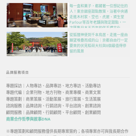
每一盒和菓子，都藏著一位想記住的
人！東京銀座甜點散策，沿著中央通
走進木村家、空也、虎屋、資生堂
Parlour等百年老舖與限定甜點，一
次匯集日本五百年的伴手禮文化
從狐狸神使到千本鳥居，走進一座由
願望堆疊而成的山｜京都自由行一定
要來的伏見稻荷大社與8個最值得停
留的風景
品牌服務項目
專題採訪｜人物專訪、品牌專訪、地方專訪、活動專訪
專題代編｜企業刊物、地方刊物、商業專欄、商業文案
專題策劃｜商業策展、活動策展、旅行策展、生活策展
諮詢服務｜品牌諮詢、行銷諮詢、平台諮詢、創業諮詢
顧問服務｜品牌顧問、行銷顧問、平台顧問、創業顧問
商業合作哲學與敘事DNA
※專題策劃和顧問服務僅供長期專案簽約；各項專案亦可與我長期合作