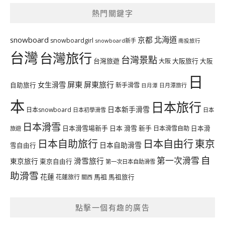
熱門關鍵字
北海道
snowboard
京都
snowboardgirl
snowboard新手
南投旅行
台灣
台灣旅行
台灣景點
台灣旅遊
大阪旅行
大阪
大阪
日
屏東
屏東旅行
女生滑雪
自助旅行
新手滑雪
日月潭旅行
日月潭
本
日本旅行
日本新手滑雪
日本snowboard
日本初學滑雪
日本
日本滑雪
日本滑雪場新手
日本 滑雪 新手
日本滑雪自助
日本滑
旅遊
日本自由行
日本自助旅行
東京
日本自助滑雪
雪自由行
自
第一次滑雪
滑雪旅行
東京旅行
東京自由行
第一次日本自助滑雪
助滑雪
花蓮
馬祖
花蓮旅行
馬祖旅行
關西
點擊一個有趣的廣告