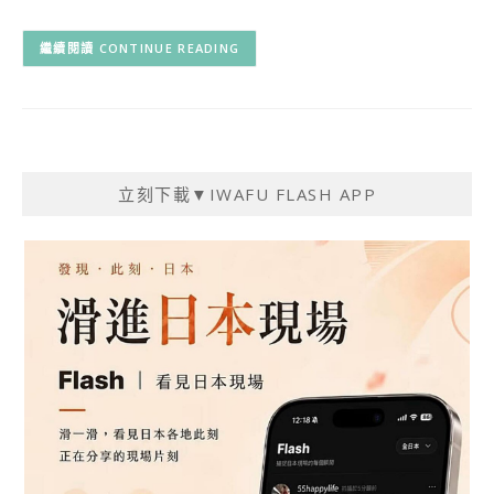
CONTINUE READING
立刻下載▼IWAFU FLASH APP