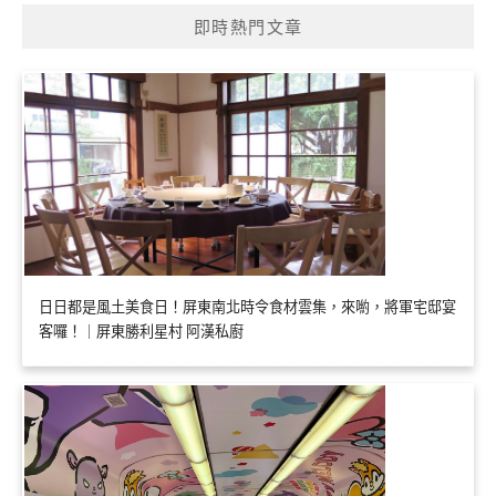
即時熱門文章
日日都是風土美食日！屏東南北時令食材雲集，來喲，將軍宅邸宴
客囉！｜屏東勝利星村 阿漢私廚