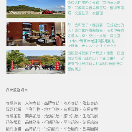
術祭入門攻略：夜宿宇野港三天兩
夜，完成跳島直島與豐島、藝術祭護
照、交通住宿一次整理
每一盒和菓子，都藏著一位想記住的
人！東京銀座甜點散策，沿著中央通
走進木村家、空也、虎屋、資生堂
Parlour等百年老舖與限定甜點，一
次匯集日本五百年的伴手禮文化
從狐狸神使到千本鳥居，走進一座由
願望堆疊而成的山｜京都自由行一定
要來的伏見稻荷大社與8個最值得停
留的風景
品牌服務項目
專題採訪｜人物專訪、品牌專訪、地方專訪、活動專訪
專題代編｜企業刊物、地方刊物、商業專欄、商業文案
專題策劃｜商業策展、活動策展、旅行策展、生活策展
諮詢服務｜品牌諮詢、行銷諮詢、平台諮詢、創業諮詢
顧問服務｜品牌顧問、行銷顧問、平台顧問、創業顧問