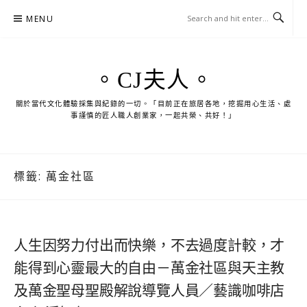
Skip
MENU
to
content
。CJ夫人。
關於當代文化體驗採集與紀錄的一切。「目前正在旅居各地，挖掘用心生活、處
事謹慎的匠人職人創業家，一起共榮、共好！」
標籤:
萬金社區
人生因努力付出而快樂，不去過度計較，才
能得到心靈最大的自由－萬金社區與天主教
及萬金聖母聖殿解說導覽人員／藝識咖啡店