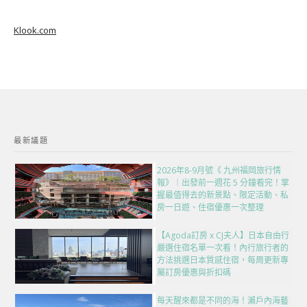
Klook.com
最新議題
2026年8-9月號《 九州福岡旅行情
報》｜出發前一週花 5 分鐘看完！掌
握最值得去的新景點、限定活動、私
房一日遊、住宿優惠一次整理
【Agoda訂房 x CJ夫人】日本自由行
嚴選住宿名單一次看！內行旅行者的
方法挑選日本質感住宿，每周更新專
屬訂房優惠與折扣碼
每天醒來都是不同的海！瀨戶內海藝