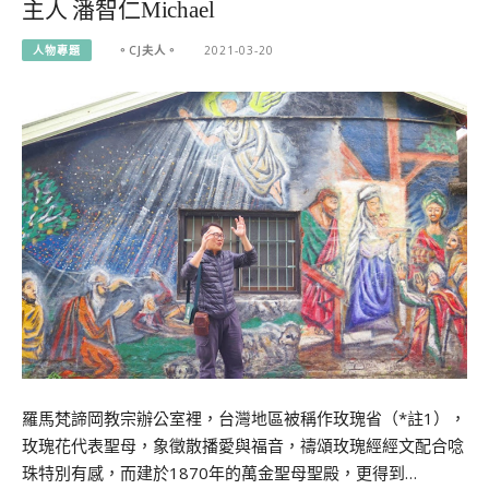
主人 潘智仁Michael
人物專題
。CJ夫人。
2021-03-20
羅馬梵諦岡教宗辦公室裡，台灣地區被稱作玫瑰省（*註1），
玫瑰花代表聖母，象徵散播愛與福音，禱頌玫瑰經經文配合唸
珠特別有感，而建於1870年的萬金聖母聖殿，更得到…