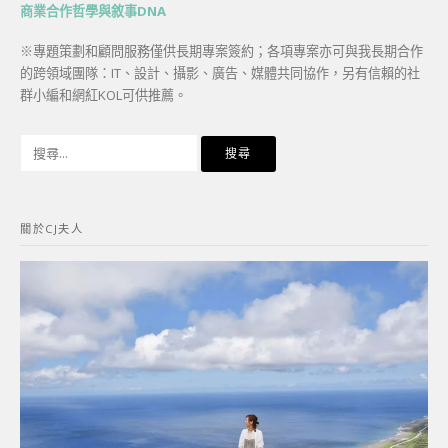
商業合作哲學與敘事DNA
※專題策劃和顧問服務僅供長期專案簽約；各項專案亦可與我長期合作
的跨領域團隊：IT、設計、攝影、廣告、媒體共同協作，另有信賴的社
群小編和網紅KOL可供推薦。
搜
尋
關
鍵
關於CJ夫人
字: