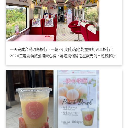
一天完成台灣環島旅行，一輛不用趕行程也能盡興的火車旅行！
2026三麗鷗萌旅號搭乘心得，易遊網環島之星觀光列車體驗解析