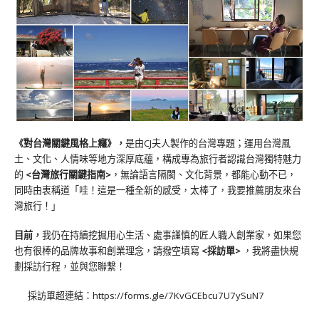
《對台灣關鍵風格上癮》
，
是由CJ夫人製作的台灣專題；運用台灣風
土、文化、人情味等地方深厚底蘊，構成專為旅行者認識台灣獨特魅力
的
<台灣旅行關鍵指南>
，無論語言隔閡、文化背景，都能心動不已，
同時由衷稱道「哇！這是一種全新的感受，太棒了，我要推薦朋友來台
灣旅行！」
目前，
我仍在持續挖掘用心生活、處事謹慎的匠人職人創業家，如果您
也有很棒的品牌故事和創業理念，請撥空填寫
<
採訪單
>
，我將盡快規
劃採訪行程，並與您聯繫！
採訪單超連結：
https://forms.gle/7KvGCEbcu7U7ySuN7