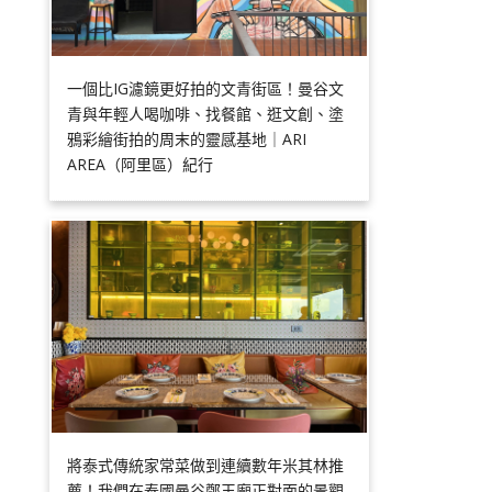
一個比IG濾鏡更好拍的文青街區！曼谷文
青與年輕人喝咖啡、找餐館、逛文創、塗
鴉彩繪街拍的周末的靈感基地｜ARI
AREA（阿里區）紀行
將泰式傳統家常菜做到連續數年米其林推
薦！我們在泰國曼谷鄭王廟正對面的景觀