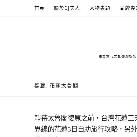
Skip
首頁
關於CJ夫人
人物專題
品牌專
to
content
關於當代文化體驗採集
標籤:
花蓮太魯閣
靜待太魯閣復原之前，台灣花蓮三
界線的花蓮3日自助旅行攻略，另