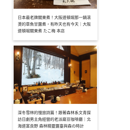
日本最老牌關東煮！大阪道頓堀那一鍋滾
燙的章魚甘露煮，有昨天也有今天｜大阪
道頓堀關東煮 たこ梅 本店
深冬雪林的慢旅詩篇！跟著森林系文青探
訪日劇男主角經營的老派磨豆咖啡廳｜北
海道富良野 森林精靈露臺與森の時計