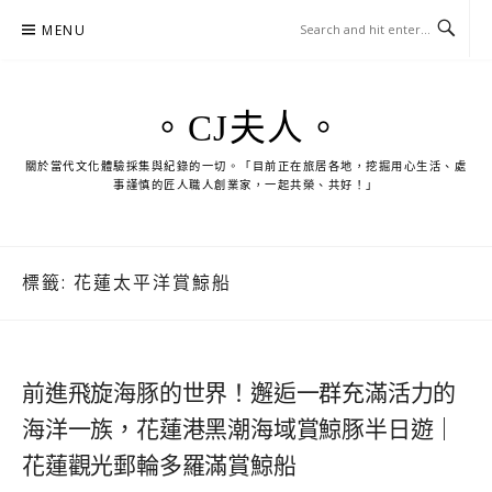
Skip
MENU
to
content
。CJ夫人。
關於當代文化體驗採集與紀錄的一切。「目前正在旅居各地，挖掘用心生活、處
事謹慎的匠人職人創業家，一起共榮、共好！」
標籤:
花蓮太平洋賞鯨船
前進飛旋海豚的世界！邂逅一群充滿活力的
海洋一族，花蓮港黑潮海域賞鯨豚半日遊｜
花蓮觀光郵輪多羅滿賞鯨船