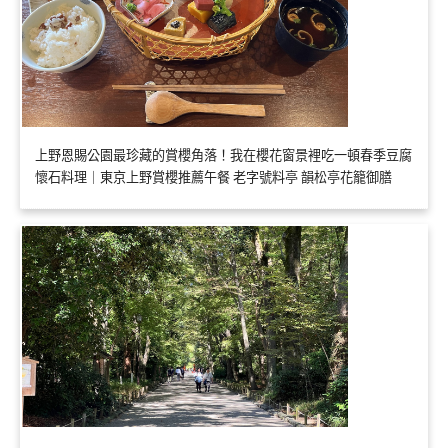
上野恩賜公園最珍藏的賞櫻角落！我在櫻花窗景裡吃一頓春季豆腐
懷石料理｜東京上野賞櫻推薦午餐 老字號料亭 韻松亭花籠御膳