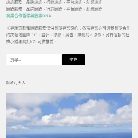
諮詢服務｜品牌諮詢、行銷諮詢、平台諮詢、創業諮詢
顧問服務｜品牌顧問、行銷顧問、平台顧問、創業顧問
商業合作哲學與敘事DNA
※專題策劃和顧問服務僅供長期專案簽約；各項專案亦可與我長期合作
的跨領域團隊：IT、設計、攝影、廣告、媒體共同協作，另有信賴的社
群小編和網紅KOL可供推薦。
搜
尋
關
鍵
關於CJ夫人
字: