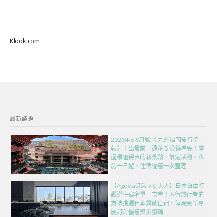
Klook.com
最新議題
2026年8-9月號《 九州福岡旅行情
報》｜出發前一週花 5 分鐘看完！掌
握最值得去的新景點、限定活動、私
房一日遊、住宿優惠一次整理
【Agoda訂房 x CJ夫人】日本自由行
嚴選住宿名單一次看！內行旅行者的
方法挑選日本質感住宿，每周更新專
屬訂房優惠與折扣碼