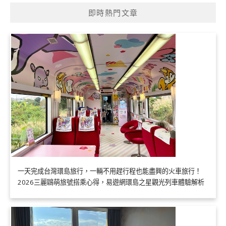
即時熱門文章
一天完成台灣環島旅行，一輛不用趕行程也能盡興的火車旅行！
2026三麗鷗萌旅號搭乘心得，易遊網環島之星觀光列車體驗解析