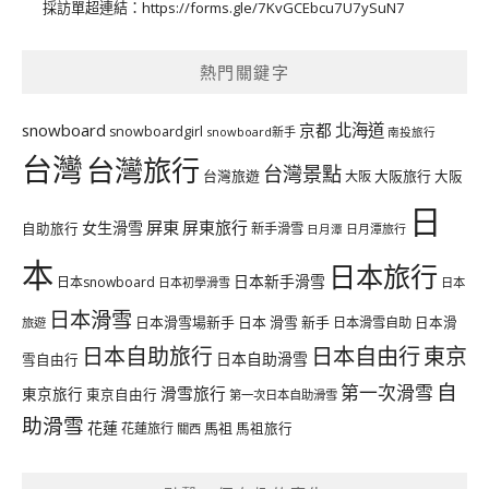
採訪單超連結：
https://forms.gle/7KvGCEbcu7U7ySuN7
熱門關鍵字
北海道
snowboard
京都
snowboardgirl
snowboard新手
南投旅行
台灣
台灣旅行
台灣景點
台灣旅遊
大阪旅行
大阪
大阪
日
屏東
屏東旅行
女生滑雪
自助旅行
新手滑雪
日月潭旅行
日月潭
本
日本旅行
日本新手滑雪
日本snowboard
日本初學滑雪
日本
日本滑雪
日本滑雪場新手
日本 滑雪 新手
日本滑雪自助
日本滑
旅遊
日本自由行
日本自助旅行
東京
日本自助滑雪
雪自由行
自
第一次滑雪
滑雪旅行
東京旅行
東京自由行
第一次日本自助滑雪
助滑雪
花蓮
馬祖
花蓮旅行
馬祖旅行
關西