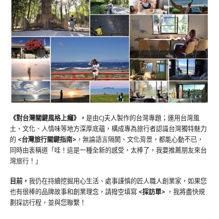
《對台灣關鍵風格上癮》
，
是由CJ夫人製作的台灣專題；運用台灣風
土、文化、人情味等地方深厚底蘊，構成專為旅行者認識台灣獨特魅力
的
<台灣旅行關鍵指南>
，無論語言隔閡、文化背景，都能心動不已，
同時由衷稱道「哇！這是一種全新的感受，太棒了，我要推薦朋友來台
灣旅行！」
目前，
我仍在持續挖掘用心生活、處事謹慎的匠人職人創業家，如果您
也有很棒的品牌故事和創業理念，請撥空填寫
<
採訪單
>
，我將盡快規
劃採訪行程，並與您聯繫！