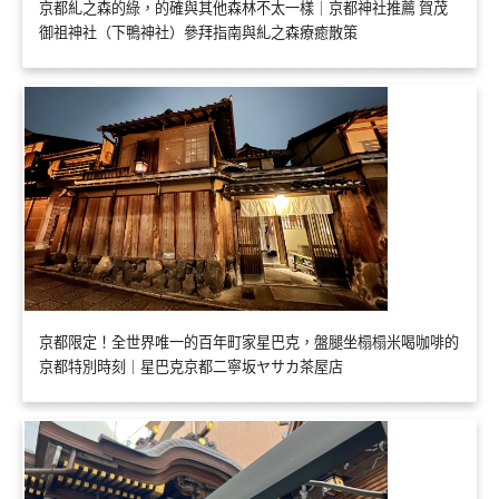
京都糺之森的綠，的確與其他森林不太一樣｜京都神社推薦 賀茂
御祖神社（下鴨神社）參拜指南與糺之森療癒散策
京都限定！全世界唯一的百年町家星巴克，盤腿坐榻榻米喝咖啡的
京都特別時刻｜星巴克京都二寧坂ヤサカ茶屋店