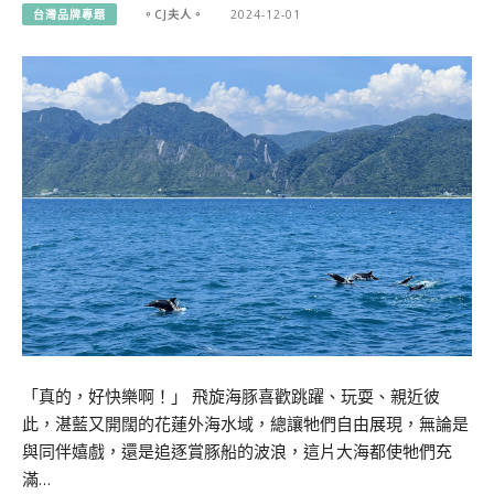
台灣品牌專題
。CJ夫人。
2024-12-01
「真的，好快樂啊！」 飛旋海豚喜歡跳躍、玩耍、親近彼
此，湛藍又開闊的花蓮外海水域，總讓牠們自由展現，無論是
與同伴嬉戲，還是追逐賞豚船的波浪，這片大海都使牠們充
滿…