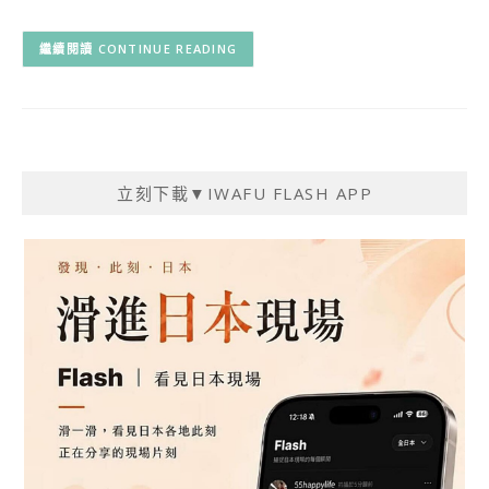
CONTINUE READING
立刻下載▼IWAFU FLASH APP