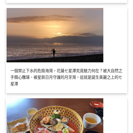
一個禁止下水的危險海灣，花蓮七星潭究竟魅力何在？被大自然之
手精心雕琢、被星辰日月守護的月牙灣，這就是誕生美麗之上的七
星潭