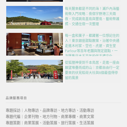
每天醒來都是不同的海！瀨戶內海藝
術祭入門攻略：夜宿宇野港三天兩
夜，完成跳島直島與豐島、藝術祭護
照、交通住宿一次整理
每一盒和菓子，都藏著一位想記住的
人！東京銀座甜點散策，沿著中央通
走進木村家、空也、虎屋、資生堂
Parlour等百年老舖與限定甜點，一
次匯集日本五百年的伴手禮文化
從狐狸神使到千本鳥居，走進一座由
願望堆疊而成的山｜京都自由行一定
要來的伏見稻荷大社與8個最值得停
留的風景
品牌服務項目
專題採訪｜人物專訪、品牌專訪、地方專訪、活動專訪
專題代編｜企業刊物、地方刊物、商業專欄、商業文案
專題策劃｜商業策展、活動策展、旅行策展、生活策展