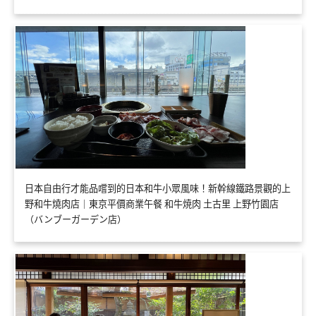
日本自由行才能品嚐到的日本和牛小眾風味！新幹線鐵路景觀的上
野和牛燒肉店｜東京平價商業午餐 和牛焼肉 土古里 上野竹園店
（バンブーガーデン店）