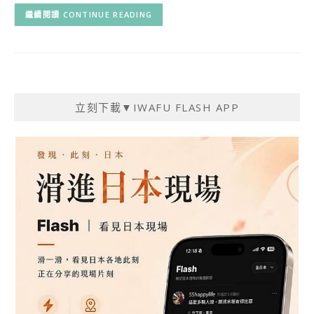
CONTINUE READING
立刻下載▼IWAFU FLASH APP