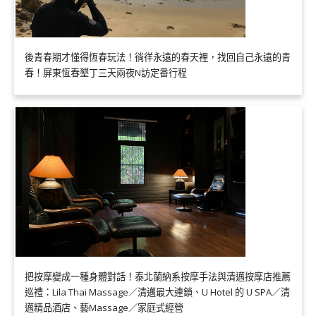
後青春期才懂得恆春玩法！徜徉永遠的春天裡，找回自己永遠的青
春！屏東恆春墾丁三天兩夜N訪定番行程
把按摩變成一種身體對話！泰北蘭納系按摩手法與清邁按摩店推薦
巡禮：Lila Thai Massage／清邁最大連鎖、U Hotel 的 U SPA／清
邁精品酒店、藝Massage／家庭式經營