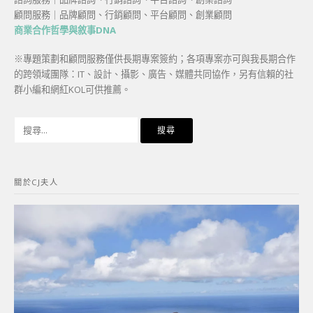
顧問服務｜品牌顧問、行銷顧問、平台顧問、創業顧問
商業合作哲學與敘事DNA
※專題策劃和顧問服務僅供長期專案簽約；各項專案亦可與我長期合作
的跨領域團隊：IT、設計、攝影、廣告、媒體共同協作，另有信賴的社
群小編和網紅KOL可供推薦。
搜
尋
關
鍵
關於CJ夫人
字: