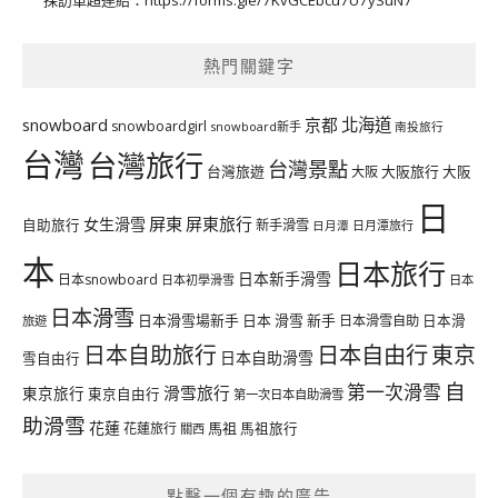
熱門關鍵字
北海道
snowboard
京都
snowboardgirl
snowboard新手
南投旅行
台灣
台灣旅行
台灣景點
台灣旅遊
大阪旅行
大阪
大阪
日
屏東
屏東旅行
女生滑雪
自助旅行
新手滑雪
日月潭旅行
日月潭
本
日本旅行
日本新手滑雪
日本snowboard
日本初學滑雪
日本
日本滑雪
日本滑雪場新手
日本 滑雪 新手
日本滑雪自助
日本滑
旅遊
日本自由行
日本自助旅行
東京
日本自助滑雪
雪自由行
自
第一次滑雪
滑雪旅行
東京旅行
東京自由行
第一次日本自助滑雪
助滑雪
花蓮
馬祖
花蓮旅行
馬祖旅行
關西
點擊一個有趣的廣告