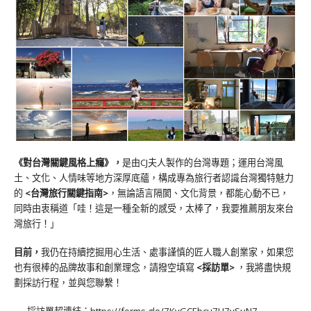
《對台灣關鍵風格上癮》
，
是由CJ夫人製作的台灣專題；運用台灣風
土、文化、人情味等地方深厚底蘊，構成專為旅行者認識台灣獨特魅力
的
<台灣旅行關鍵指南>
，無論語言隔閡、文化背景，都能心動不已，
同時由衷稱道「哇！這是一種全新的感受，太棒了，我要推薦朋友來台
灣旅行！」
目前，
我仍在持續挖掘用心生活、處事謹慎的匠人職人創業家，如果您
也有很棒的品牌故事和創業理念，請撥空填寫
<
採訪單
>
，我將盡快規
劃採訪行程，並與您聯繫！
採訪單超連結：
https://forms.gle/7KvGCEbcu7U7ySuN7