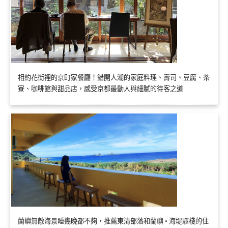
相約花街裡的京町家餐廳！錯開人潮的家庭料理、壽司、豆腐、茶
寮、咖啡館與甜品店，感受京都最動人與細膩的待客之道
蘭嶼無敵海景睡幾晚都不夠，推薦東清部落和蘭嶼 • 海堤驛棧的住