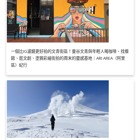
一個比IG濾鏡更好拍的文青街區！曼谷文青與年輕人喝咖啡、找餐
館、逛文創、塗鴉彩繪街拍的周末的靈感基地｜ARI AREA（阿里
區）紀行