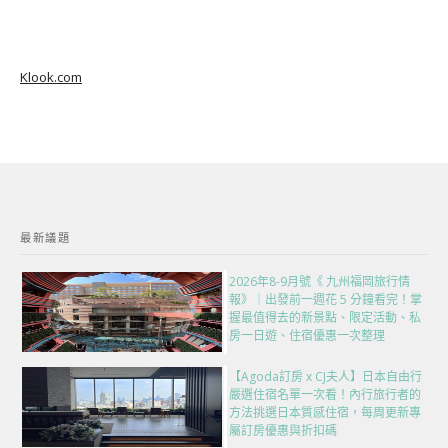
Klook.com
最新議題
2026年8-9月號《 九州福岡旅行情
報》｜出發前一週花 5 分鐘看完！掌
握最值得去的新景點、限定活動、私
房一日遊、住宿優惠一次整理
【Agoda訂房 x CJ夫人】日本自由行
嚴選住宿名單一次看！內行旅行者的
方法挑選日本質感住宿，每周更新專
屬訂房優惠與折扣碼