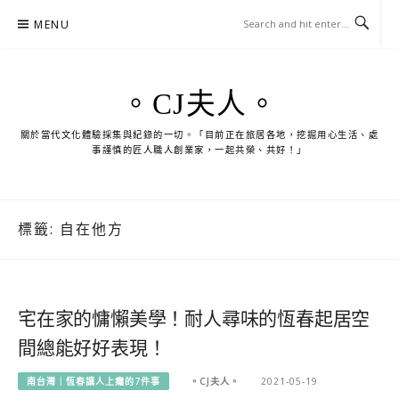
Skip
MENU
to
content
。CJ夫人。
關於當代文化體驗採集與紀錄的一切。「目前正在旅居各地，挖掘用心生活、處
事謹慎的匠人職人創業家，一起共榮、共好！」
標籤:
自在他方
宅在家的慵懶美學！耐人尋味的恆春起居空
間總能好好表現！
南台灣｜恆春讓人上癮的7件事
。CJ夫人。
2021-05-19