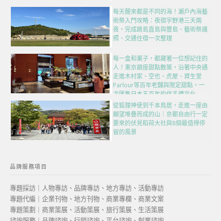
每天醒來都是不同的海！瀨戶內海藝
術祭入門攻略：夜宿宇野港三天兩
夜，完成跳島直島與豐島、藝術祭護
照、交通住宿一次整理
每一盒和菓子，都藏著一位想記住的
人！東京銀座甜點散策，沿著中央通
走進木村家、空也、虎屋、資生堂
Parlour等百年老舖與限定甜點，一
次匯集日本五百年的伴手禮文化
從狐狸神使到千本鳥居，走進一座由
願望堆疊而成的山｜京都自由行一定
要來的伏見稻荷大社與8個最值得停
留的風景
品牌服務項目
專題採訪｜人物專訪、品牌專訪、地方專訪、活動專訪
專題代編｜企業刊物、地方刊物、商業專欄、商業文案
專題策劃｜商業策展、活動策展、旅行策展、生活策展
諮詢服務｜品牌諮詢、行銷諮詢、平台諮詢、創業諮詢