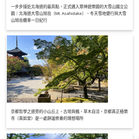
一步步接近北海道的最高點，正式邁入眾神遊樂園的大雪山國立公
園｜北海道大雪山旭岳（Mt. Asahidake）、冬天雪地健行與大雪
山旭岳纜車一日紀行
京都哲學之道旁的小山丘上，古塔與楓，草木自洽，京都真正極樂
寺（真如堂）是一處靜謐修養的理想場所