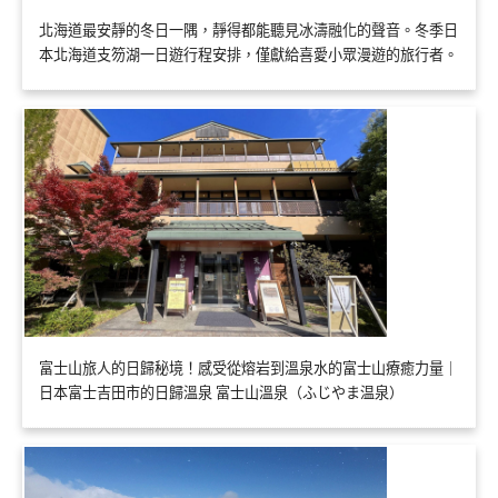
北海道最安靜的冬日一隅，靜得都能聽見冰濤融化的聲音。冬季日
本北海道支笏湖一日遊行程安排，僅獻給喜愛小眾漫遊的旅行者。
富士山旅人的日歸秘境！感受從熔岩到溫泉水的富士山療癒力量｜
日本富士吉田市的日歸溫泉 富士山溫泉（ふじやま温泉）