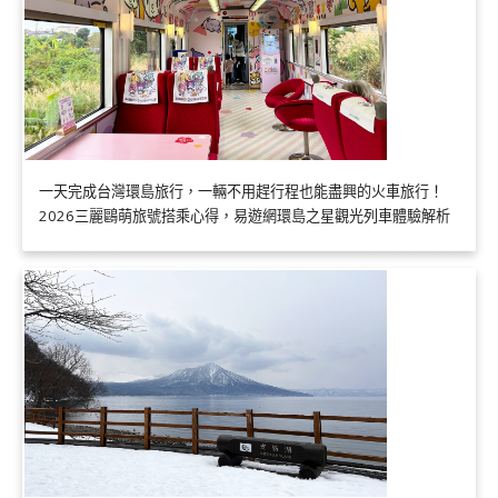
一天完成台灣環島旅行，一輛不用趕行程也能盡興的火車旅行！
2026三麗鷗萌旅號搭乘心得，易遊網環島之星觀光列車體驗解析