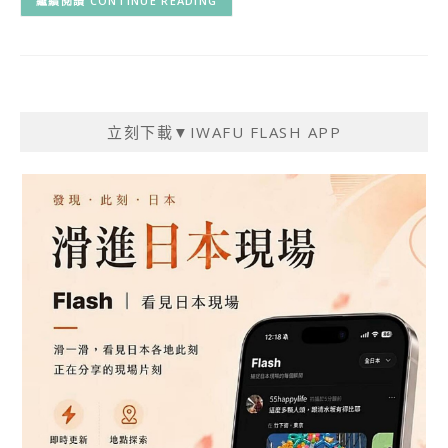
CONTINUE READING
立刻下載▼IWAFU FLASH APP