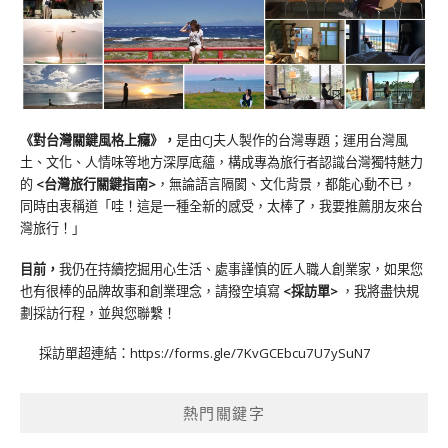
《對台灣關鍵風格上癮》
，
是由CJ夫人製作的台灣專題；運用台灣風
土、文化、人情味等地方深厚底蘊，構成專為旅行者認識台灣獨特魅力
的
<台灣旅行關鍵指南>
，無論語言隔閡、文化背景，都能心動不已，
同時由衷稱道「哇！這是一種全新的感受，太棒了，我要推薦朋友來台
灣旅行！」
目前，
我仍在持續挖掘用心生活、處事謹慎的匠人職人創業家，如果您
也有很棒的品牌故事和創業理念，請撥空填寫
<
採訪單
>
，我將盡快規
劃採訪行程，並與您聯繫！
採訪單超連結：
https://forms.gle/7KvGCEbcu7U7ySuN7
熱門關鍵字