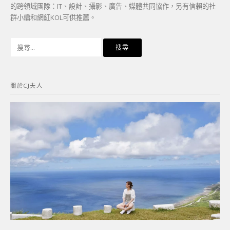
的跨領域團隊：IT、設計、攝影、廣告、媒體共同協作，另有信賴的社
群小編和網紅KOL可供推薦。
搜
尋
關
鍵
關於CJ夫人
字: