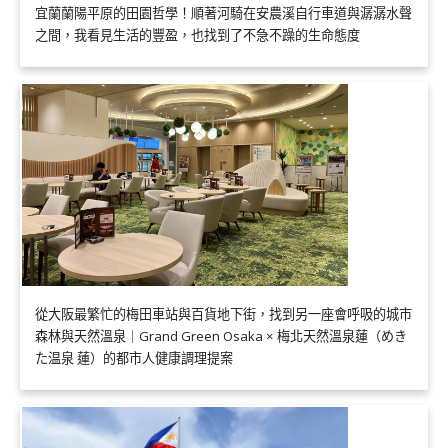
宜蘭蘭陽平原的田園哲學！順著河騎在安農溪自行車道與潺潺水聲
之間，我看見生活的豐盈，也找到了不急不躁的生命態度
從大阪最繁忙的梅田車站與百貨地下街，找到另一座會呼吸的城市
森林與天然溫泉｜Grand Green Osaka × 梅北天然溫泉蓮（めき
た温泉 蓮）的都市人健康調理提案