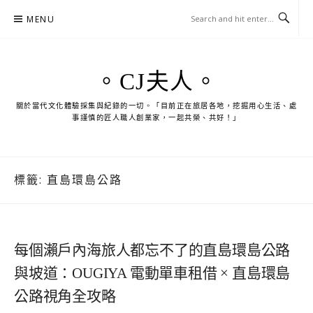
Skip
MENU
to
content
。CJ夫人。
關於當代文化體驗採集與紀錄的一切。「目前正在旅居各地，挖掘用心生活、處
事謹慎的匠人職人創業家，一起共榮、共好！」
標籤:
直島環島公路
每個瀨戶內海旅人都忘不了的直島環島公路
與坡道：OUGIYA 電動單車租借 × 直島環島
公路視角全攻略