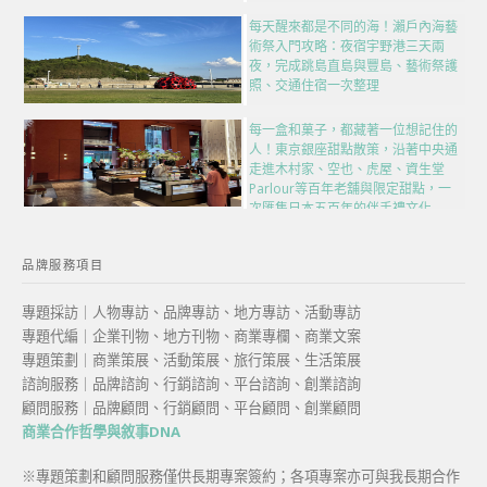
每天醒來都是不同的海！瀨戶內海藝
術祭入門攻略：夜宿宇野港三天兩
夜，完成跳島直島與豐島、藝術祭護
照、交通住宿一次整理
每一盒和菓子，都藏著一位想記住的
人！東京銀座甜點散策，沿著中央通
走進木村家、空也、虎屋、資生堂
Parlour等百年老舖與限定甜點，一
次匯集日本五百年的伴手禮文化
品牌服務項目
專題採訪｜人物專訪、品牌專訪、地方專訪、活動專訪
專題代編｜企業刊物、地方刊物、商業專欄、商業文案
專題策劃｜商業策展、活動策展、旅行策展、生活策展
諮詢服務｜品牌諮詢、行銷諮詢、平台諮詢、創業諮詢
顧問服務｜品牌顧問、行銷顧問、平台顧問、創業顧問
商業合作哲學與敘事DNA
※專題策劃和顧問服務僅供長期專案簽約；各項專案亦可與我長期合作