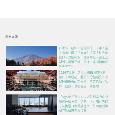
最新議題
日本有一座山，值得相信一千年！富
士山為什麼是世界文化遺產？從火山
信仰、登山朝聖、淺間神社、富士五
湖到北齋浮世繪，讀懂一座山如何成
為千年文化
2026年8-9月號《 九州福岡旅行情
報》｜出發前一週花 5 分鐘看完！掌
握最值得去的新景點、限定活動、私
房一日遊、住宿優惠一次整理
【Agoda訂房 x CJ夫人】日本自由行
嚴選住宿名單一次看！內行旅行者的
方法挑選日本質感住宿，每周更新專
屬訂房優惠與折扣碼