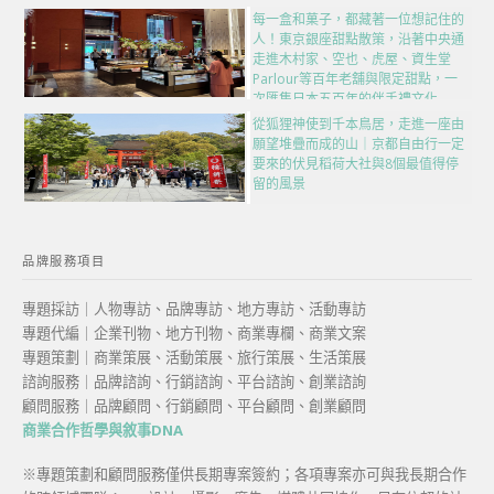
每一盒和菓子，都藏著一位想記住的
人！東京銀座甜點散策，沿著中央通
走進木村家、空也、虎屋、資生堂
Parlour等百年老舖與限定甜點，一
次匯集日本五百年的伴手禮文化
從狐狸神使到千本鳥居，走進一座由
願望堆疊而成的山｜京都自由行一定
要來的伏見稻荷大社與8個最值得停
留的風景
品牌服務項目
專題採訪｜人物專訪、品牌專訪、地方專訪、活動專訪
專題代編｜企業刊物、地方刊物、商業專欄、商業文案
專題策劃｜商業策展、活動策展、旅行策展、生活策展
諮詢服務｜品牌諮詢、行銷諮詢、平台諮詢、創業諮詢
顧問服務｜品牌顧問、行銷顧問、平台顧問、創業顧問
商業合作哲學與敘事DNA
※專題策劃和顧問服務僅供長期專案簽約；各項專案亦可與我長期合作