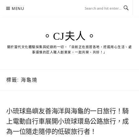
Skip
MENU
to
content
。CJ夫人。
關於當代文化體驗採集與紀錄的一切。「目前正在旅居各地，挖掘用心生活、處
事謹慎的匠人職人創業家，一起共榮、共好！」
標籤:
海龜燒
小琉球島嶼友善海洋與海龜的一日旅行！騎
上電動自行車展開小琉球環島公路旅行，成
為一位隨走隨停的低碳旅行者！