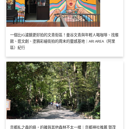
一個比IG濾鏡更好拍的文青街區！曼谷文青與年輕人喝咖啡、找餐
館、逛文創、塗鴉彩繪街拍的周末的靈感基地｜ARI AREA（阿里
區）紀行
京都糺之森的綠，的確與其他森林不太一樣｜京都神社推薦 賀茂