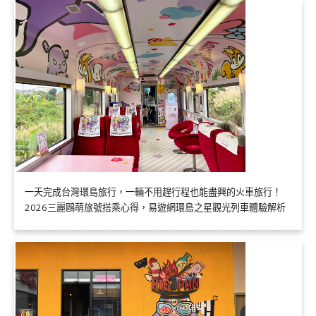
一天完成台灣環島旅行，一輛不用趕行程也能盡興的火車旅行！
2026三麗鷗萌旅號搭乘心得，易遊網環島之星觀光列車體驗解析