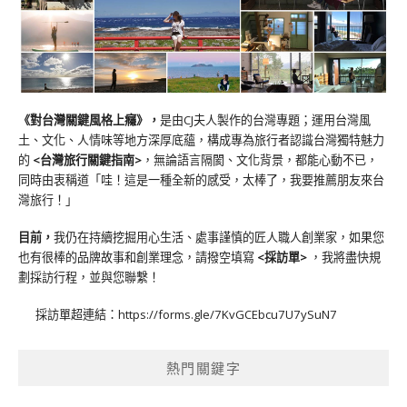
《對台灣關鍵風格上癮》
，
是由CJ夫人製作的台灣專題；運用台灣風
土、文化、人情味等地方深厚底蘊，構成專為旅行者認識台灣獨特魅力
的
<台灣旅行關鍵指南>
，無論語言隔閡、文化背景，都能心動不已，
同時由衷稱道「哇！這是一種全新的感受，太棒了，我要推薦朋友來台
灣旅行！」
目前，
我仍在持續挖掘用心生活、處事謹慎的匠人職人創業家，如果您
也有很棒的品牌故事和創業理念，請撥空填寫
<
採訪單
>
，我將盡快規
劃採訪行程，並與您聯繫！
採訪單超連結：
https://forms.gle/7KvGCEbcu7U7ySuN7
熱門關鍵字