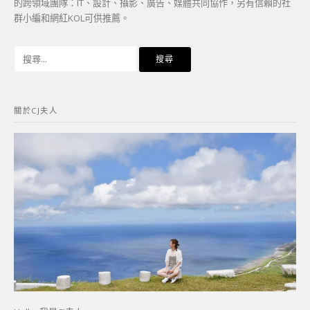
的跨領域團隊：IT、設計、攝影、廣告、媒體共同協作，另有信賴的社
群小編和網紅KOL可供推薦。
搜
尋
關
鍵
關於CJ夫人
字: