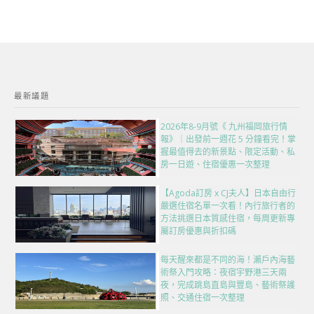
最新議題
2026年8-9月號《 九州福岡旅行情
報》｜出發前一週花 5 分鐘看完！掌
握最值得去的新景點、限定活動、私
房一日遊、住宿優惠一次整理
【Agoda訂房 x CJ夫人】日本自由行
嚴選住宿名單一次看！內行旅行者的
方法挑選日本質感住宿，每周更新專
屬訂房優惠與折扣碼
每天醒來都是不同的海！瀨戶內海藝
術祭入門攻略：夜宿宇野港三天兩
夜，完成跳島直島與豐島、藝術祭護
照、交通住宿一次整理