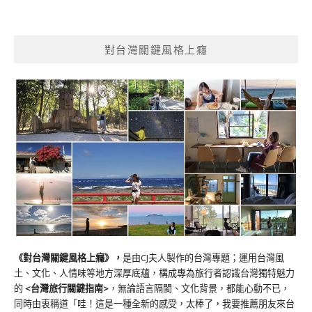
對台灣關鍵風格上癮
《對台灣關鍵風格上癮》
，
是由CJ夫人製作的台灣專題；運用台灣風
土、文化、人情味等地方深厚底蘊，構成專為旅行者認識台灣獨特魅力
的
<台灣旅行關鍵指南>
，無論語言隔閡、文化背景，都能心動不已，
同時由衷稱道「哇！這是一種全新的感受，太棒了，我要推薦朋友來台