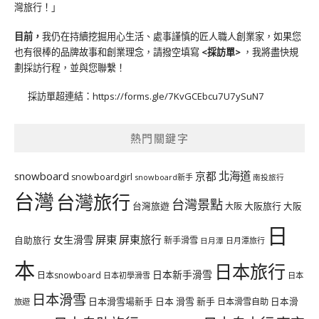
灣旅行！」
目前，
我仍在持續挖掘用心生活、處事謹慎的匠人職人創業家，如果您
也有很棒的品牌故事和創業理念，請撥空填寫
<
採訪單
>
，我將盡快規
劃採訪行程，並與您聯繫！
採訪單超連結：
https://forms.gle/7KvGCEbcu7U7ySuN7
熱門關鍵字
北海道
snowboard
京都
snowboardgirl
snowboard新手
南投旅行
台灣
台灣旅行
台灣景點
台灣旅遊
大阪旅行
大阪
大阪
日
屏東
屏東旅行
女生滑雪
自助旅行
新手滑雪
日月潭旅行
日月潭
本
日本旅行
日本新手滑雪
日本snowboard
日本初學滑雪
日本
日本滑雪
日本滑雪場新手
日本 滑雪 新手
日本滑雪自助
日本滑
旅遊