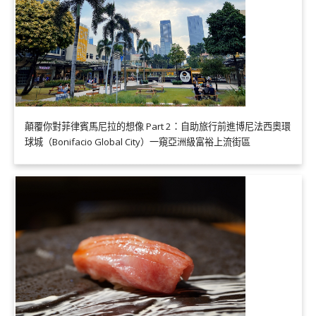
顛覆你對菲律賓馬尼拉的想像 Part 2：自助旅行前進博尼法西奧環
球城（Bonifacio Global City）一窺亞洲級富裕上流街區