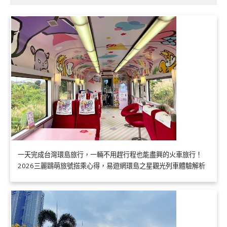
一天完成台灣環島旅行，一輛不用趕行程也能盡興的火車旅行！
2026三麗鷗萌旅號搭乘心得，易遊網環島之星觀光列車體驗解析