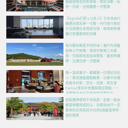
握最值得去的新景點、限定活動、私
房一日遊、住宿優惠一次整理
【Agoda訂房 x CJ夫人】日本自由行
嚴選住宿名單一次看！內行旅行者的
方法挑選日本質感住宿，每周更新專
屬訂房優惠與折扣碼
每天醒來都是不同的海！瀨戶內海藝
術祭入門攻略：夜宿宇野港三天兩
夜，完成跳島直島與豐島、藝術祭護
照、交通住宿一次整理
每一盒和菓子，都藏著一位想記住的
人！東京銀座甜點散策，沿著中央通
走進木村家、空也、虎屋、資生堂
Parlour等百年老舖與限定甜點，一
次匯集日本五百年的伴手禮文化
從狐狸神使到千本鳥居，走進一座由
願望堆疊而成的山｜京都自由行一定
要來的伏見稻荷大社與8個最值得停
留的風景