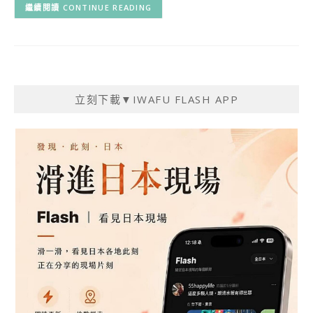
CONTINUE READING
立刻下載▼IWAFU FLASH APP