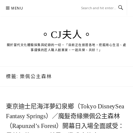
Skip
MENU
to
content
。CJ夫人。
關於當代文化體驗採集與紀錄的一切。「目前正在旅居各地，挖掘用心生活、處
事謹慎的匠人職人創業家，一起共榮、共好！」
標籤:
樂佩公主森林
東京迪士尼海洋夢幻泉鄉（Tokyo DisneySea
Fantasy Springs）／魔髮奇緣樂佩公主森林
（Rapunzel’s Forest）開幕日入場全面感受：