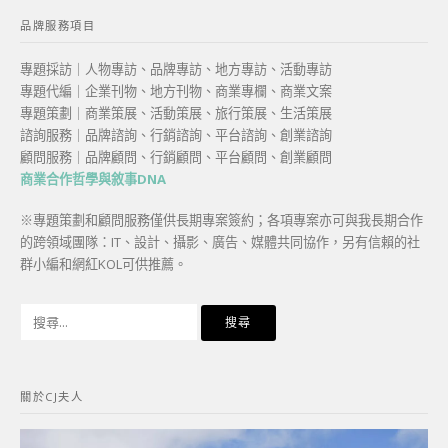
品牌服務項目
專題採訪｜人物專訪、品牌專訪、地方專訪、活動專訪
專題代編｜企業刊物、地方刊物、商業專欄、商業文案
專題策劃｜商業策展、活動策展、旅行策展、生活策展
諮詢服務｜品牌諮詢、行銷諮詢、平台諮詢、創業諮詢
顧問服務｜品牌顧問、行銷顧問、平台顧問、創業顧問
商業合作哲學與敘事DNA
※專題策劃和顧問服務僅供長期專案簽約；各項專案亦可與我長期合作
的跨領域團隊：IT、設計、攝影、廣告、媒體共同協作，另有信賴的社
群小編和網紅KOL可供推薦。
搜
尋
關
鍵
關於CJ夫人
字: