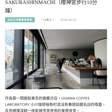
SAKURASHINMACHI（櫻神宮步行10分
鐘）
品味日本輕奢度假地
。CJ夫人。
2026-06-20
作為第一間進駐東京的旗艦分店，OGAWA COFFEE
LABORATORY 小川珈琲桜新町並沒有眷戀話題名店的喧囂，
反而選擇深耕一座能被恆常使用的美學食堂。 …