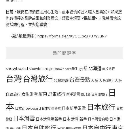
目前，
我仍在持續挖掘用心生活、處事謹慎的匠人職人創業家，如果您
也有很棒的品牌故事和創業理念，請撥空填寫
<
採訪單
>
，我將盡快規
劃採訪行程，並與您聯繫！
採訪單超連結：
https://forms.gle/7KvGCEbcu7U7ySuN7
熱門關鍵字
北海道
snowboard
京都
snowboardgirl
snowboard新手
南投旅行
台灣
台灣旅行
台灣景點
台灣旅遊
大阪旅行
大阪
大阪
日
屏東
屏東旅行
女生滑雪
自助旅行
新手滑雪
日月潭旅行
日月潭
本
日本旅行
日本新手滑雪
日本snowboard
日本初學滑雪
日本
日本滑雪
日本滑雪場新手
日本 滑雪 新手
日本滑雪自助
日本滑
旅遊
日本自由行
日本自助旅行
東京
日本自助滑雪
雪自由行