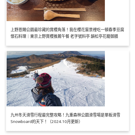
上野恩賜公園最珍藏的賞櫻角落！我在櫻花窗景裡吃一頓春季豆腐
懷石料理｜東京上野賞櫻推薦午餐 老字號料亭 韻松亭花籠御膳
九州冬天滑雪行程最完整攻略！九重森林公園滑雪場是單板滑雪
Snowboard的天下！（2024.10月更新）