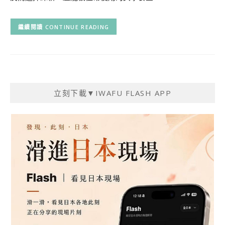
CONTINUE READING
立刻下載▼IWAFU FLASH APP