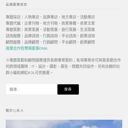
品牌服務項目
專題採訪｜人物專訪、品牌專訪、地方專訪、活動專訪
專題代編｜企業刊物、地方刊物、商業專欄、商業文案
專題策劃｜商業策展、活動策展、旅行策展、生活策展
諮詢服務｜品牌諮詢、行銷諮詢、平台諮詢、創業諮詢
顧問服務｜品牌顧問、行銷顧問、平台顧問、創業顧問
商業合作哲學與敘事DNA
※專題策劃和顧問服務僅供長期專案簽約；各項專案亦可與我長期合作
的跨領域團隊：IT、設計、攝影、廣告、媒體共同協作，另有信賴的社
群小編和網紅KOL可供推薦。
搜
尋
關
鍵
關於CJ夫人
字: