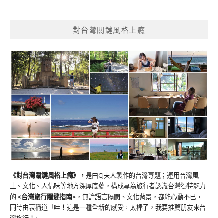
對台灣關鍵風格上癮
《對台灣關鍵風格上癮》
，
是由CJ夫人製作的台灣專題；運用台灣風
土、文化、人情味等地方深厚底蘊，構成專為旅行者認識台灣獨特魅力
的
<台灣旅行關鍵指南>
，無論語言隔閡、文化背景，都能心動不已，
同時由衷稱道「哇！這是一種全新的感受，太棒了，我要推薦朋友來台
灣旅行！」