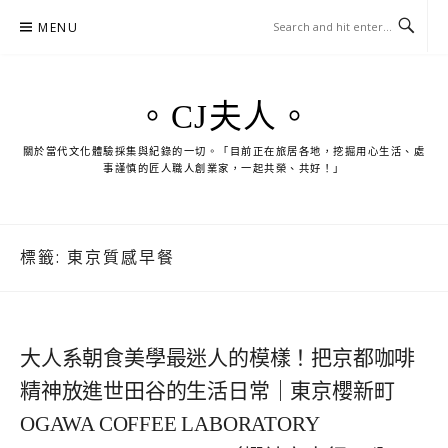
Skip
MENU
to
content
。CJ夫人。
關於當代文化體驗採集與紀錄的一切。「目前正在旅居各地，挖掘用心生活、處
事謹慎的匠人職人創業家，一起共榮、共好！」
標籤:
東京質感早餐
大人系朝食美學最迷人的模樣！把京都咖啡
精神放進世田谷的生活日常｜東京櫻新町
OGAWA COFFEE LABORATORY