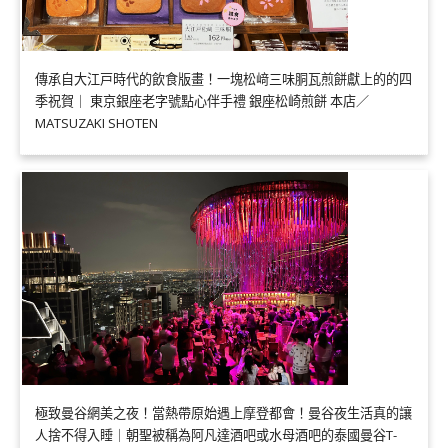
傳承自大江戸時代的飲食版畫！一塊松﨑三味胴瓦煎餅獻上的的四
季祝賀｜ 東京銀座老字號點心伴手禮 銀座松崎煎餅 本店／
MATSUZAKI SHOTEN
極致曼谷網美之夜！當熱帶原始遇上摩登都會！曼谷夜生活真的讓
人捨不得入睡｜朝聖被稱為阿凡達酒吧或水母酒吧的泰國曼谷T-