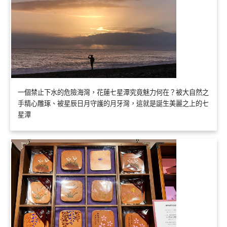
一個禁止下水的危險海灣，花蓮七星潭究竟魅力何在？被大自然之
手精心雕琢、被星辰日月守護的月牙灣，這就是誕生美麗之上的七
星潭