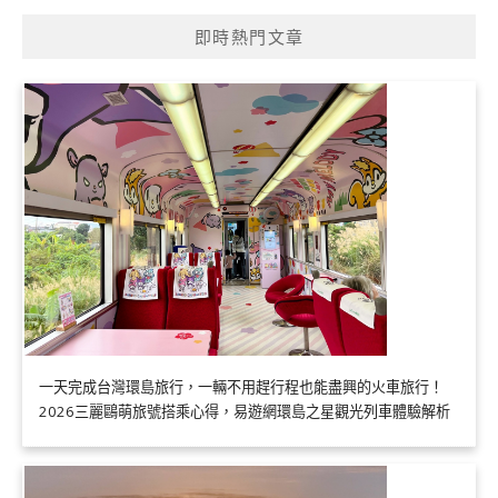
即時熱門文章
一天完成台灣環島旅行，一輛不用趕行程也能盡興的火車旅行！
2026三麗鷗萌旅號搭乘心得，易遊網環島之星觀光列車體驗解析