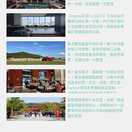
房一日遊、住宿優惠一次整理
【Agoda訂房 x CJ夫人】日本自由行
嚴選住宿名單一次看！內行旅行者的
方法挑選日本質感住宿，每周更新專
屬訂房優惠與折扣碼
每天醒來都是不同的海！瀨戶內海藝
術祭入門攻略：夜宿宇野港三天兩
夜，完成跳島直島與豐島、藝術祭護
照、交通住宿一次整理
每一盒和菓子，都藏著一位想記住的
人！東京銀座甜點散策，沿著中央通
走進木村家、空也、虎屋、資生堂
Parlour等百年老舖與限定甜點，一
次匯集日本五百年的伴手禮文化
從狐狸神使到千本鳥居，走進一座由
願望堆疊而成的山｜京都自由行一定
要來的伏見稻荷大社與8個最值得停
留的風景