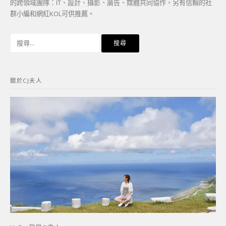
的跨領域團隊：IT、設計、攝影、廣告、媒體共同協作，另有信賴的社
群小編和網紅KOL可供推薦。
搜
尋
關
鍵
關於CJ夫人
字: