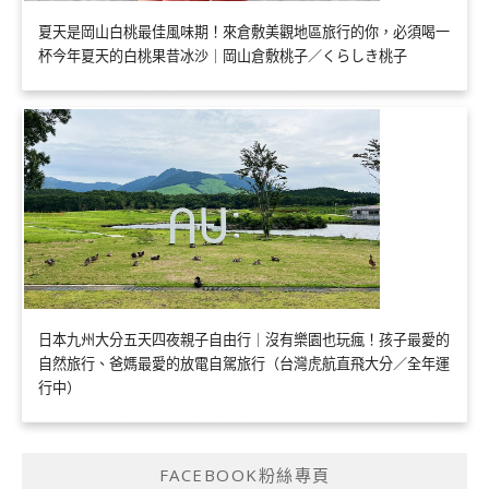
夏天是岡山白桃最佳風味期！來倉敷美觀地區旅行的你，必須喝一
杯今年夏天的白桃果昔冰沙｜岡山倉敷桃子／くらしき桃子
日本九州大分五天四夜親子自由行｜沒有樂園也玩瘋！孩子最愛的
自然旅行、爸媽最愛的放電自駕旅行（台灣虎航直飛大分／全年運
行中）
FACEBOOK粉絲專頁