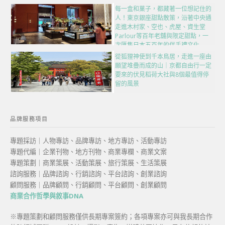
每一盒和菓子，都藏著一位想記住的
人！東京銀座甜點散策，沿著中央通
走進木村家、空也、虎屋、資生堂
Parlour等百年老舖與限定甜點，一
次匯集日本五百年的伴手禮文化
從狐狸神使到千本鳥居，走進一座由
願望堆疊而成的山｜京都自由行一定
要來的伏見稻荷大社與8個最值得停
留的風景
品牌服務項目
專題採訪｜人物專訪、品牌專訪、地方專訪、活動專訪
專題代編｜企業刊物、地方刊物、商業專欄、商業文案
專題策劃｜商業策展、活動策展、旅行策展、生活策展
諮詢服務｜品牌諮詢、行銷諮詢、平台諮詢、創業諮詢
顧問服務｜品牌顧問、行銷顧問、平台顧問、創業顧問
商業合作哲學與敘事DNA
※專題策劃和顧問服務僅供長期專案簽約；各項專案亦可與我長期合作