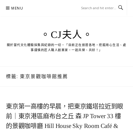
Skip
MENU
to
content
。CJ夫人。
關於當代文化體驗採集與紀錄的一切。「目前正在旅居各地，挖掘用心生活、處
事謹慎的匠人職人創業家，一起共榮、共好！」
標籤:
東京景觀咖啡館推薦
東京第一高樓的早晨，把東京鐵塔拉近到眼
前｜東京港區麻布台之丘 森 JP Tower 33 樓
的景觀咖啡廳 Hill House Sky Room Café &