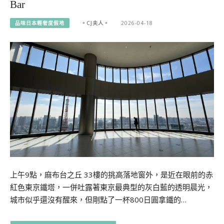
Bar
品味日本輕奢度假地
。CJ夫人。
2026-04-18
上午9點，麻布台之丘 33樓的挑高落地窗外，是近在眼前的赤
紅色東京鐵塔，一併吐露著東京最典型的灰白藍的透明晨光，
城市似乎還沒有醒來，但剛點了一杯800日圓拿鐵的…