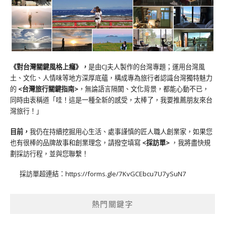
《對台灣關鍵風格上癮》
，
是由CJ夫人製作的台灣專題；運用台灣風
土、文化、人情味等地方深厚底蘊，構成專為旅行者認識台灣獨特魅力
的
<台灣旅行關鍵指南>
，無論語言隔閡、文化背景，都能心動不已，
同時由衷稱道「哇！這是一種全新的感受，太棒了，我要推薦朋友來台
灣旅行！」
目前，
我仍在持續挖掘用心生活、處事謹慎的匠人職人創業家，如果您
也有很棒的品牌故事和創業理念，請撥空填寫
<
採訪單
>
，我將盡快規
劃採訪行程，並與您聯繫！
採訪單超連結：
https://forms.gle/7KvGCEbcu7U7ySuN7
熱門關鍵字