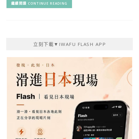
CONTINUE READING
立刻下載▼IWAFU FLASH APP