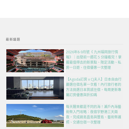
最新議題
2026年8-9月號《 九州福岡旅行情
報》｜出發前一週花 5 分鐘看完！掌
握最值得去的新景點、限定活動、私
房一日遊、住宿優惠一次整理
【Agoda訂房 x CJ夫人】日本自由行
嚴選住宿名單一次看！內行旅行者的
方法挑選日本質感住宿，每周更新專
屬訂房優惠與折扣碼
每天醒來都是不同的海！瀨戶內海藝
術祭入門攻略：夜宿宇野港三天兩
夜，完成跳島直島與豐島、藝術祭護
照、交通住宿一次整理