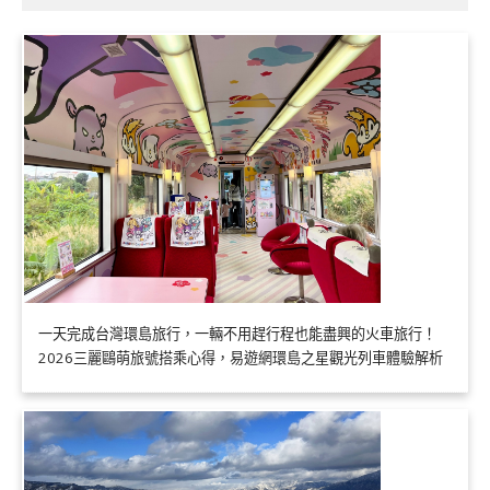
一天完成台灣環島旅行，一輛不用趕行程也能盡興的火車旅行！
2026三麗鷗萌旅號搭乘心得，易遊網環島之星觀光列車體驗解析