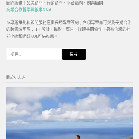
顧問服務｜品牌顧問、行銷顧問、平台顧問、創業顧問
商業合作哲學與敘事DNA
※專題策劃和顧問服務僅供長期專案簽約；各項專案亦可與我長期合作
的跨領域團隊：IT、設計、攝影、廣告、媒體共同協作，另有信賴的社
群小編和網紅KOL可供推薦。
搜
尋
關
鍵
關於CJ夫人
字: