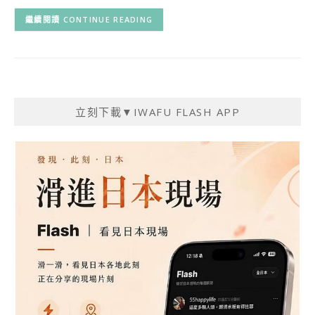
CONTINUE READING
立刻下載▼IWAFU FLASH APP