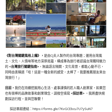
《對台灣關鍵風格上癮》
，
是由CJ夫人製作的台灣專題；運用台灣風
土、文化、人情味等地方深厚底蘊，構成專為旅行者認識台灣獨特魅力
的
<台灣旅行關鍵指南>
，無論語言隔閡、文化背景，都能心動不已，
同時由衷稱道「哇！這是一種全新的感受，太棒了，我要推薦朋友來台
灣旅行！」
目前，
我仍在持續挖掘用心生活、處事謹慎的匠人職人創業家，如果您
也有很棒的品牌故事和創業理念，請撥空填寫
<
採訪單
>
，我將盡快規
劃採訪行程，並與您聯繫！
採訪單超連結：
https://forms.gle/7KvGCEbcu7U7ySuN7