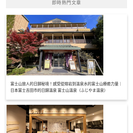
即時熱門文章
富士山旅人的日歸秘境！感受從熔岩到溫泉水的富士山療癒力量｜
日本富士吉田市的日歸溫泉 富士山溫泉（ふじやま温泉）