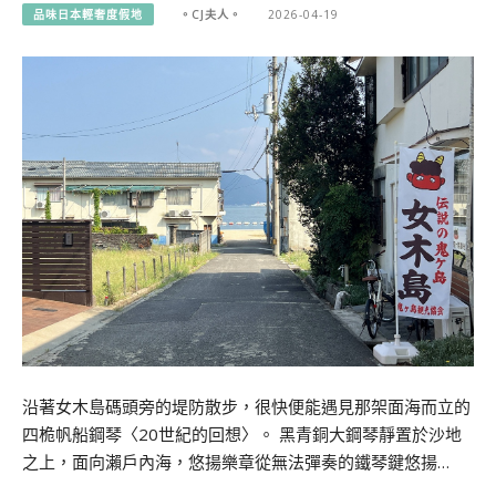
品味日本輕奢度假地
。CJ夫人。
2026-04-19
沿著女木島碼頭旁的堤防散步，很快便能遇見那架面海而立的
四桅帆船鋼琴〈20世紀的回想〉。 黑青銅大鋼琴靜置於沙地
之上，面向瀨戶內海，悠揚樂章從無法彈奏的鐵琴鍵悠揚…