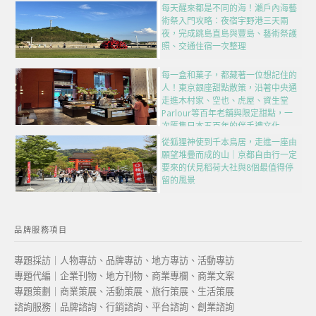
每天醒來都是不同的海！瀨戶內海藝
術祭入門攻略：夜宿宇野港三天兩
夜，完成跳島直島與豐島、藝術祭護
照、交通住宿一次整理
每一盒和菓子，都藏著一位想記住的
人！東京銀座甜點散策，沿著中央通
走進木村家、空也、虎屋、資生堂
Parlour等百年老舖與限定甜點，一
次匯集日本五百年的伴手禮文化
從狐狸神使到千本鳥居，走進一座由
願望堆疊而成的山｜京都自由行一定
要來的伏見稻荷大社與8個最值得停
留的風景
品牌服務項目
專題採訪｜人物專訪、品牌專訪、地方專訪、活動專訪
專題代編｜企業刊物、地方刊物、商業專欄、商業文案
專題策劃｜商業策展、活動策展、旅行策展、生活策展
諮詢服務｜品牌諮詢、行銷諮詢、平台諮詢、創業諮詢