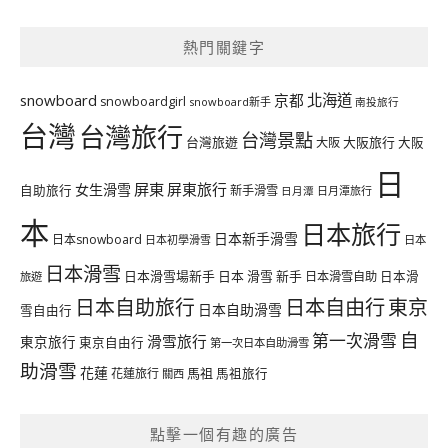
熱門關鍵字
北海道
snowboard
京都
snowboardgirl
snowboard新手
南投旅行
台灣
台灣旅行
台灣景點
台灣旅遊
大阪旅行
大阪
大阪
日
屏東
屏東旅行
女生滑雪
自助旅行
新手滑雪
日月潭旅行
日月潭
本
日本旅行
日本新手滑雪
日本snowboard
日本初學滑雪
日本
日本滑雪
日本滑雪場新手
日本 滑雪 新手
日本滑雪自助
日本滑
旅遊
日本自由行
日本自助旅行
東京
日本自助滑雪
雪自由行
自
第一次滑雪
滑雪旅行
東京旅行
東京自由行
第一次日本自助滑雪
助滑雪
花蓮
馬祖
花蓮旅行
馬祖旅行
關西
點擊一個有趣的廣告