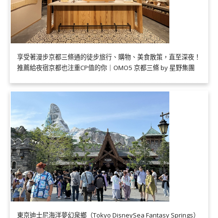
享受著漫步京都三條通的徒步旅行、購物、美食散策，直至深夜！
推薦給夜宿京都也注重CP值的你｜OMO5 京都三條 by 星野集團
東京迪士尼海洋夢幻泉鄉（Tokyo DisneySea Fantasy Springs）