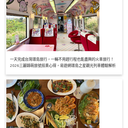
一天完成台灣環島旅行，一輛不用趕行程也能盡興的火車旅行！
2026三麗鷗萌旅號搭乘心得，易遊網環島之星觀光列車體驗解析