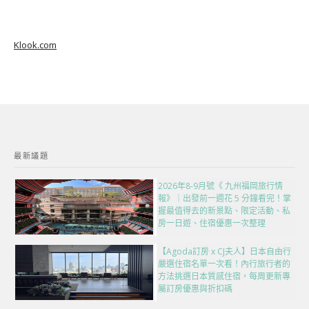
Klook.com
最新議題
2026年8-9月號《 九州福岡旅行情
報》｜出發前一週花 5 分鐘看完！掌
握最值得去的新景點、限定活動、私
房一日遊、住宿優惠一次整理
【Agoda訂房 x CJ夫人】日本自由行
嚴選住宿名單一次看！內行旅行者的
方法挑選日本質感住宿，每周更新專
屬訂房優惠與折扣碼