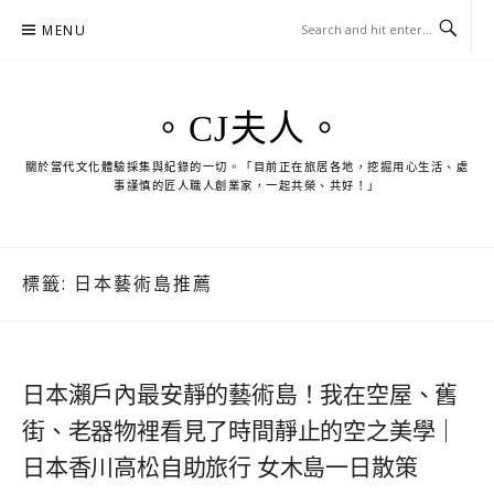
Skip
MENU
to
content
。CJ夫人。
關於當代文化體驗採集與紀錄的一切。「目前正在旅居各地，挖掘用心生活、處
事謹慎的匠人職人創業家，一起共榮、共好！」
標籤:
日本藝術島推薦
日本瀨戶內最安靜的藝術島！我在空屋、舊
街、老器物裡看見了時間靜止的空之美學｜
日本香川高松自助旅行 女木島一日散策