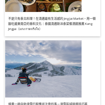
不是只有泰北料理！在清邁最有生活感的 Jing Jai Market，用一頓
飯吃遍東南亞的香料文化｜泰國清邁新派泰菜餐酒館推薦 Kang
Jingjai（แกง กาดจริงใจ）
規畫一趟自助滑雪行程應該注意的事－滑雪區域挑選技巧篇