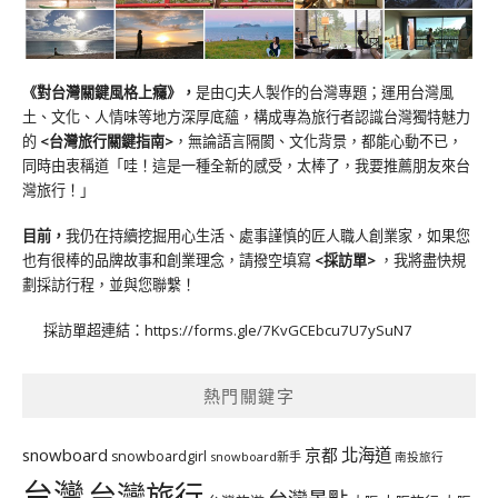
《對台灣關鍵風格上癮》
，
是由CJ夫人製作的台灣專題；運用台灣風
土、文化、人情味等地方深厚底蘊，構成專為旅行者認識台灣獨特魅力
的
<台灣旅行關鍵指南>
，無論語言隔閡、文化背景，都能心動不已，
同時由衷稱道「哇！這是一種全新的感受，太棒了，我要推薦朋友來台
灣旅行！」
目前，
我仍在持續挖掘用心生活、處事謹慎的匠人職人創業家，如果您
也有很棒的品牌故事和創業理念，請撥空填寫
<
採訪單
>
，我將盡快規
劃採訪行程，並與您聯繫！
採訪單超連結：
https://forms.gle/7KvGCEbcu7U7ySuN7
熱門關鍵字
北海道
snowboard
京都
snowboardgirl
snowboard新手
南投旅行
台灣
台灣旅行