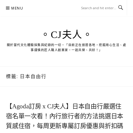
Skip
MENU
to
content
。CJ夫人。
關於當代文化體驗採集與紀錄的一切。「目前正在旅居各地，挖掘用心生活、處
事謹慎的匠人職人創業家，一起共榮、共好！」
標籤:
日本自由行
【Agoda訂房 x CJ夫人】日本自由行嚴選住
宿名單一次看！內行旅行者的方法挑選日本
質感住宿，每周更新專屬訂房優惠與折扣碼