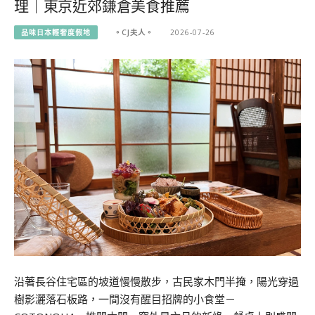
理｜東京近郊鎌倉美食推薦
品味日本輕奢度假地
。CJ夫人。
2026-07-26
沿著長谷住宅區的坡道慢慢散步，古民家木門半掩，陽光穿過
樹影灑落石板路，一間沒有醒目招牌的小食堂－