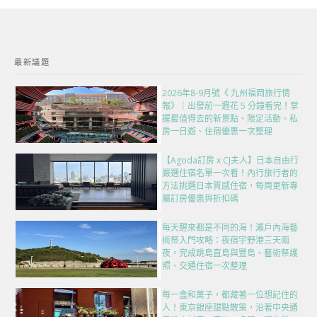
最新議題
2026年8-9月號《 九州福岡旅行情
報》｜出發前一週花 5 分鐘看完！掌
握最值得去的新景點、限定活動、私
房一日遊、住宿優惠一次整理
【Agoda訂房 x CJ夫人】日本自由行
嚴選住宿名單一次看！內行旅行者的
方法挑選日本質感住宿，每周更新專
屬訂房優惠與折扣碼
每天醒來都是不同的海！瀨戶內海藝
術祭入門攻略：夜宿宇野港三天兩
夜，完成跳島直島與豐島、藝術祭護
照、交通住宿一次整理
每一盒和菓子，都藏著一位想記住的
人！東京銀座甜點散策，沿著中央通