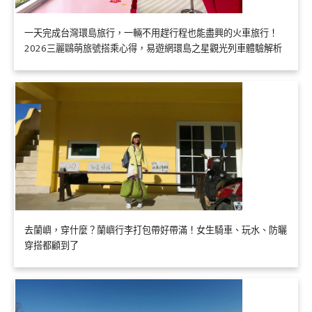
一天完成台灣環島旅行，一輛不用趕行程也能盡興的火車旅行！
2026三麗鷗萌旅號搭乘心得，易遊網環島之星觀光列車體驗解析
去蘭嶼，穿什麼？蘭嶼行李打包帶好帶滿！女生騎車、玩水、防曬
穿搭都顧到了