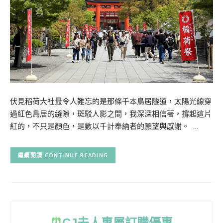
伏見稻荷大社最令人難忘的是那條千本鳥居隧道，太陽光線穿
過紅色鳥居的縫隙，斑駁人影之間，我深深相信著，撐起這片
紅的，不只是顏色，是數以千計奉納者的願望與感謝。 …
CONTINUE READING
⏰
CJ
夫人專屬訂購優惠