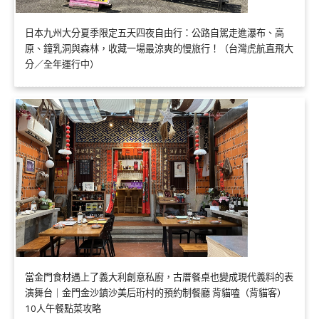
日本九州大分夏季限定五天四夜自由行：公路自駕走進瀑布、高
原、鐘乳洞與森林，收藏一場最涼爽的慢旅行！（台灣虎航直飛大
分／全年運行中）
當金門食材遇上了義大利創意私廚，古厝餐桌也變成現代義料的表
演舞台｜金門金沙鎮沙美后珩村的預約制餐廳 背貓嗑（背貓客）
10人午餐點菜攻略