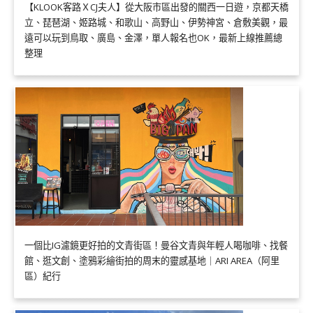
【KLOOK客路ＸCJ夫人】從大阪市區出發的關西一日遊，京都天橋
立、琵琶湖、姬路城、和歌山、高野山、伊勢神宮、倉敷美觀，最
遠可以玩到鳥取、廣島、金澤，單人報名也OK，最新上線推薦總
整理
一個比IG濾鏡更好拍的文青街區！曼谷文青與年輕人喝咖啡、找餐
館、逛文創、塗鴉彩繪街拍的周末的靈感基地｜ARI AREA（阿里
區）紀行