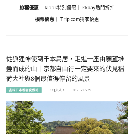
旅程優惠
｜
klook特別優惠
｜
kkday熱門折扣
機票優惠
｜
Trip.com獨家優惠
從狐狸神使到千本鳥居，走進一座由願望堆
疊而成的山｜京都自由行一定要來的伏見稻
荷大社與8個最值得停留的風景
品味日本輕奢度假地
。CJ夫人。
2026-07-29