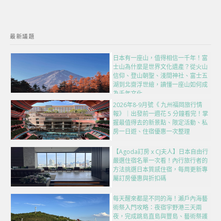
最新議題
日本有一座山，值得相信一千年！富
士山為什麼是世界文化遺產？從火山
信仰、登山朝聖、淺間神社、富士五
湖到北齋浮世繪，讀懂一座山如何成
為千年文化
2026年8-9月號《 九州福岡旅行情
報》｜出發前一週花 5 分鐘看完！掌
握最值得去的新景點、限定活動、私
房一日遊、住宿優惠一次整理
【Agoda訂房 x CJ夫人】日本自由行
嚴選住宿名單一次看！內行旅行者的
方法挑選日本質感住宿，每周更新專
屬訂房優惠與折扣碼
每天醒來都是不同的海！瀨戶內海藝
術祭入門攻略：夜宿宇野港三天兩
夜，完成跳島直島與豐島、藝術祭護