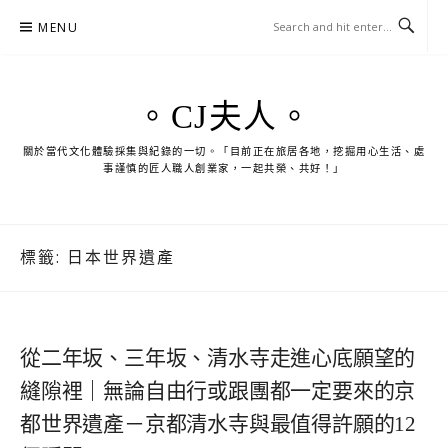
Skip
MENU
to
content
。CJ夫人。
關於當代文化體驗採集與紀錄的一切。「目前正在旅居各地，挖掘用心生活、處
事謹慎的匠人職人創業家，一起共榮、共好！」
標籤:
日本世界遺產
從二年坂、三年坂、清水寺走進心底願望的
縫隙裡｜無論自由行或跟團都一定要來的京
都世界遺產－京都清水寺與最值得許願的12