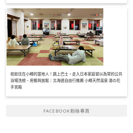
宛如住在小樽的當地人！跳上巴士，走入日本家庭習以為常的公共
浴場洗梳、用餐與放鬆｜北海道自由行推薦 小樽天然温泉 湯の花
手宮殿
FACEBOOK粉絲專頁