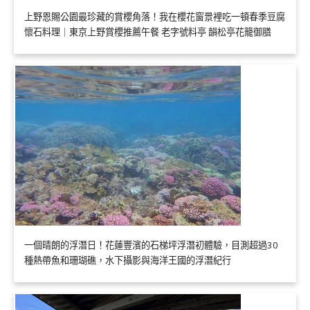
上野恩賜公園最珍藏的賞櫻角落！我在櫻花窗景裡吃一頓春季豆腐
懷石料理｜東京上野賞櫻推薦午餐 老字號料亭 韻松亭花籠御膳
一個晴朗的浮潛日！花蓮豐濱的石梯坪浮潛初體驗，目測超過30
種熱帶魚和珊瑚礁，水下攝影與海洋王國的浮潛紀行