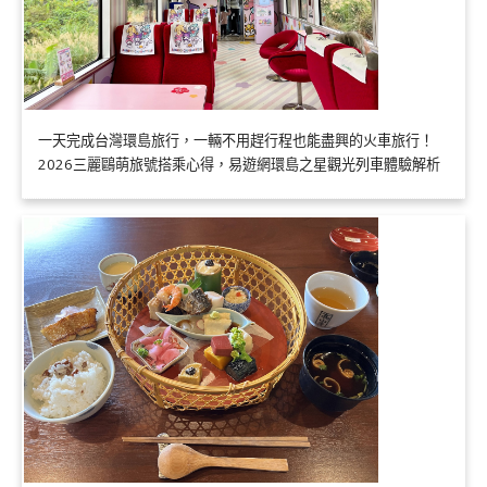
一天完成台灣環島旅行，一輛不用趕行程也能盡興的火車旅行！
2026三麗鷗萌旅號搭乘心得，易遊網環島之星觀光列車體驗解析