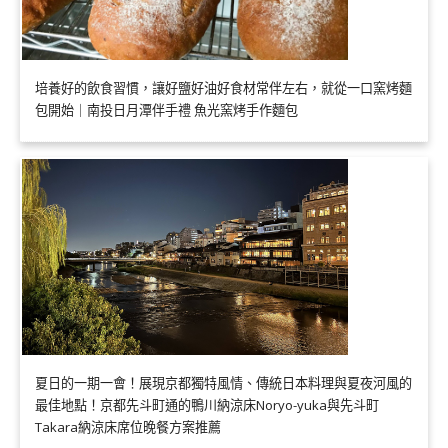
培養好的飲食習慣，讓好鹽好油好食材常伴左右，就從一口窯烤麵
包開始｜南投日月潭伴手禮 魚光窯烤手作麵包
夏日的一期一會！展現京都獨特風情、傳統日本料理與夏夜河風的
最佳地點！京都先斗町通的鴨川納涼床Noryo-yuka與先斗町
Takara納涼床席位晚餐方案推薦