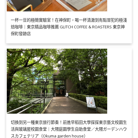
一杯一豆的極簡實驗室！在神保町，喝一杯清澈到有點冒犯的極淺
焙咖啡｜東京精品咖啡推薦 GLITCH COFFEE & ROASTERS 東京神
保町發跡店
切換到另一種東京旅行節奏！前進早稻田大學探探東京藝文校園生
活與玻璃屋校園食堂｜大隈庭園學生自助食堂／大隈ガーデンハウ
スカフェテリア（Okuma garden house）