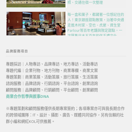
照、交通住宿一次整理
每一盒和菓子，都藏著一位想記住的
人！東京銀座甜點散策，沿著中央通
走進木村家、空也、虎屋、資生堂
Parlour等百年老舖與限定甜點，一
次匯集日本五百年的伴手禮文化
品牌服務項目
專題採訪｜人物專訪、品牌專訪、地方專訪、活動專訪
專題代編｜企業刊物、地方刊物、商業專欄、商業文案
專題策劃｜商業策展、活動策展、旅行策展、生活策展
諮詢服務｜品牌諮詢、行銷諮詢、平台諮詢、創業諮詢
顧問服務｜品牌顧問、行銷顧問、平台顧問、創業顧問
商業合作哲學與敘事DNA
※專題策劃和顧問服務僅供長期專案簽約；各項專案亦可與我長期合作
的跨領域團隊：IT、設計、攝影、廣告、媒體共同協作，另有信賴的社
群小編和網紅KOL可供推薦。