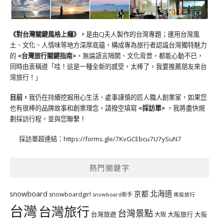
《對台灣關鍵風格上癮》
，
是由CJ夫人製作的台灣專題；運用台灣風
土、文化、人情味等地方深厚底蘊，構成專為旅行者認識台灣獨特魅力
的
<台灣旅行關鍵指南>
，無論語言隔閡、文化背景，都能心動不已，
同時由衷稱道「哇！這是一種全新的感受，太棒了，我要推薦朋友來台
灣旅行！」
目前，
我仍在持續挖掘用心生活、處事謹慎的匠人職人創業家，如果您
也有很棒的品牌故事和創業理念，請撥空填寫
<
採訪單
>
，我將盡快規
劃採訪行程，並與您聯繫！
採訪單超連結：
https://forms.gle/7KvGCEbcu7U7ySuN7
熱門關鍵字
北海道
snowboard
京都
snowboardgirl
snowboard新手
南投旅行
台灣
台灣旅行
台灣景點
台灣旅遊
大阪旅行
大阪
大阪