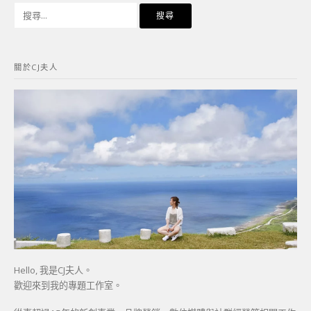
搜
尋
關
鍵
關於CJ夫人
字:
Hello, 我是CJ夫人。
歡迎來到我的專題工作室。