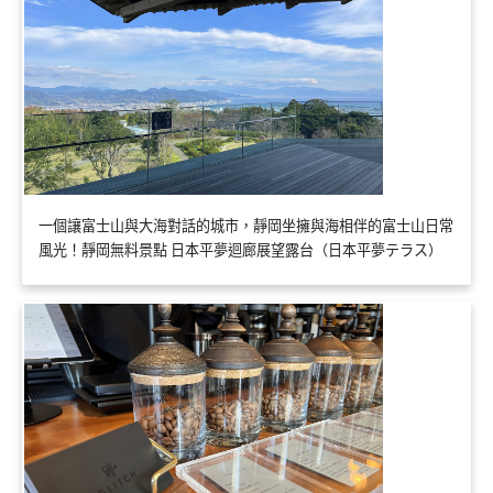
一個讓富士山與大海對話的城市，靜岡坐擁與海相伴的富士山日常
風光！靜岡無料景點 日本平夢迴廊展望露台（日本平夢テラス）