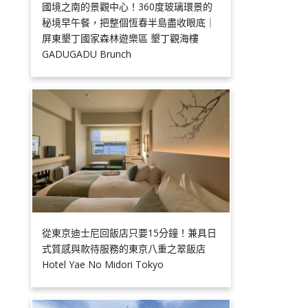
國境之南的景觀中心！360度玻璃環景的
秘境早午餐，把整個恆春半島盡收眼底｜
屏東墾丁國家森林遊樂區 墾丁觀海樓
GADUGADU Brunch
從東京迪士尼回飯店只要15分鐘！兼具日
式質感與款待服務的東京八重之翠飯店
Hotel Yae No Midori Tokyo