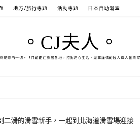
題
地方/旅行專題
活動專題
日本自助滑雪
。CJ夫人。
與紀錄的一切。「目前正在旅居各地，挖掘用心生活、處事謹慎的匠人職人創業
刻二滑的滑雪新手，一起到北海道滑雪場迎接