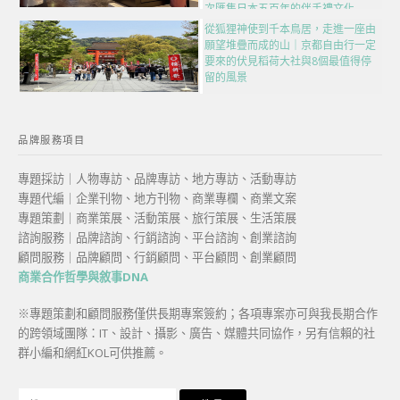
次匯集日本五百年的伴手禮文化
從狐狸神使到千本鳥居，走進一座由
願望堆疊而成的山｜京都自由行一定
要來的伏見稻荷大社與8個最值得停
留的風景
品牌服務項目
專題採訪｜人物專訪、品牌專訪、地方專訪、活動專訪
專題代編｜企業刊物、地方刊物、商業專欄、商業文案
專題策劃｜商業策展、活動策展、旅行策展、生活策展
諮詢服務｜品牌諮詢、行銷諮詢、平台諮詢、創業諮詢
顧問服務｜品牌顧問、行銷顧問、平台顧問、創業顧問
商業合作哲學與敘事DNA
※專題策劃和顧問服務僅供長期專案簽約；各項專案亦可與我長期合作
的跨領域團隊：IT、設計、攝影、廣告、媒體共同協作，另有信賴的社
群小編和網紅KOL可供推薦。
搜