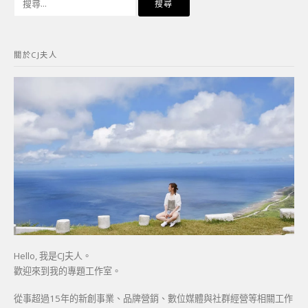
尋
關
鍵
關於CJ夫人
字:
Hello, 我是CJ夫人。
歡迎來到我的專題工作室。
從事超過15年的新創事業、品牌營銷、數位媒體與社群經營等相關工作