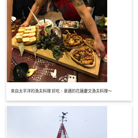
來自太平洋的漁夫料理 好吃、豪邁的花蓮慶文漁夫料理～