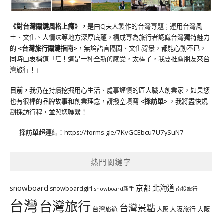
《對台灣關鍵風格上癮》
，
是由CJ夫人製作的台灣專題；運用台灣風
土、文化、人情味等地方深厚底蘊，構成專為旅行者認識台灣獨特魅力
的
<台灣旅行關鍵指南>
，無論語言隔閡、文化背景，都能心動不已，
同時由衷稱道「哇！這是一種全新的感受，太棒了，我要推薦朋友來台
灣旅行！」
目前，
我仍在持續挖掘用心生活、處事謹慎的匠人職人創業家，如果您
也有很棒的品牌故事和創業理念，請撥空填寫
<
採訪單
>
，我將盡快規
劃採訪行程，並與您聯繫！
採訪單超連結：
https://forms.gle/7KvGCEbcu7U7ySuN7
熱門關鍵字
北海道
snowboard
京都
snowboardgirl
snowboard新手
南投旅行
台灣
台灣旅行
台灣景點
台灣旅遊
大阪旅行
大阪
大阪