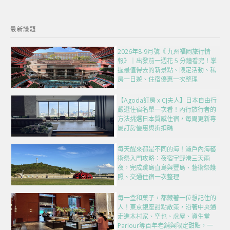
最新議題
2026年8-9月號《 九州福岡旅行情
報》｜出發前一週花 5 分鐘看完！掌
握最值得去的新景點、限定活動、私
房一日遊、住宿優惠一次整理
【Agoda訂房 x CJ夫人】日本自由行
嚴選住宿名單一次看！內行旅行者的
方法挑選日本質感住宿，每周更新專
屬訂房優惠與折扣碼
每天醒來都是不同的海！瀨戶內海藝
術祭入門攻略：夜宿宇野港三天兩
夜，完成跳島直島與豐島、藝術祭護
照、交通住宿一次整理
每一盒和菓子，都藏著一位想記住的
人！東京銀座甜點散策，沿著中央通
走進木村家、空也、虎屋、資生堂
Parlour等百年老舖與限定甜點，一