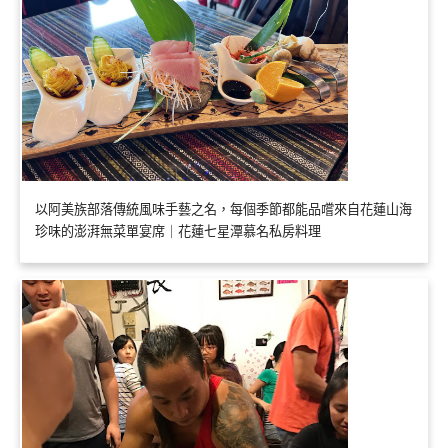
以阿美族部落傳統風味手藝之名，每個季節都能品嚐來自花蓮山海
珍味的澎湃無菜單宴席｜花蓮七星潭慕名私房料理