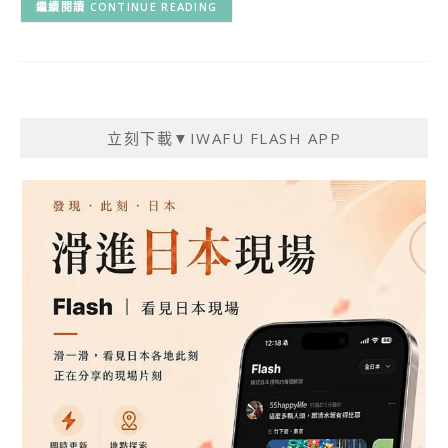
CONTINUE READING
立刻下載▼IWAFU FLASH APP