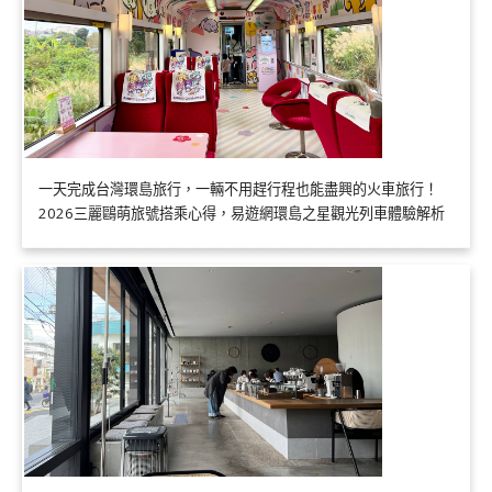
一天完成台灣環島旅行，一輛不用趕行程也能盡興的火車旅行！
2026三麗鷗萌旅號搭乘心得，易遊網環島之星觀光列車體驗解析