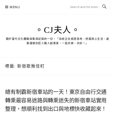
Skip
MENU
to
content
。CJ夫人。
關於當代文化體驗採集與紀錄的一切。「目前正在旅居各地，挖掘用心生活、處
事謹慎的匠人職人創業家，一起共榮、共好！」
標籤:
新宿歌舞伎町
總有制霸新宿車站的一天！東京自由行交通
轉乘最容易迷路與轉乘迷失的新宿車站實用
整理，想順利找到出口與地標快收藏起來！