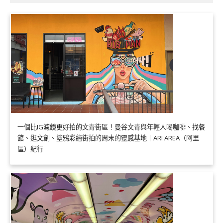
一個比IG濾鏡更好拍的文青街區！曼谷文青與年輕人喝咖啡、找餐
館、逛文創、塗鴉彩繪街拍的周末的靈感基地｜ARI AREA（阿里
區）紀行