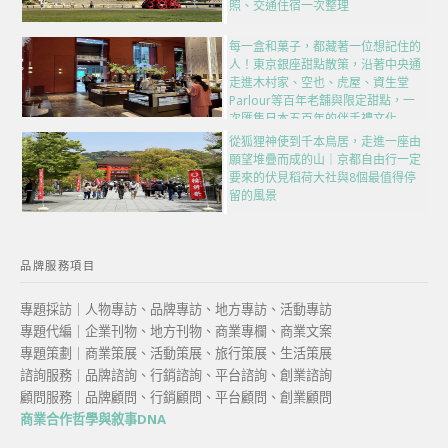
照、交通住宿一次整理
每一盒和菓子，都藏著一位想記住的
人！東京銀座甜點散策，沿著中央通
走進木村家、空也、虎屋、資生堂
Parlour等百年老舖與限定甜點，一
次匯集日本五百年的伴手禮文化
從狐狸神使到千本鳥居，走進一座由
願望堆疊而成的山｜京都自由行一定
要來的伏見稻荷大社與8個最值得停
留的風景
品牌服務項目
專題採訪｜人物專訪、品牌專訪、地方專訪、活動專訪
專題代編｜企業刊物、地方刊物、商業專欄、商業文案
專題策劃｜商業策展、活動策展、旅行策展、生活策展
諮詢服務｜品牌諮詢、行銷諮詢、平台諮詢、創業諮詢
顧問服務｜品牌顧問、行銷顧問、平台顧問、創業顧問
商業合作哲學與敘事DNA