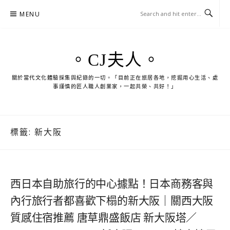
Skip
MENU
to
content
。CJ夫人。
關於當代文化體驗採集與紀錄的一切。「目前正在旅居各地，挖掘用心生活、處
事謹慎的匠人職人創業家，一起共榮、共好！」
標籤:
新大阪
西日本自助旅行的中心據點！日本商務客與
內行旅行者都喜歡下榻的新大阪｜關西大阪
質感住宿推薦 唐草鼎盛飯店 新大阪塔／