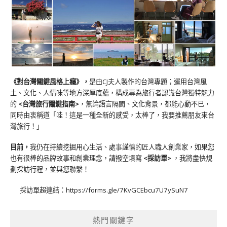
《對台灣關鍵風格上癮》
，
是由CJ夫人製作的台灣專題；運用台灣風
土、文化、人情味等地方深厚底蘊，構成專為旅行者認識台灣獨特魅力
的
<台灣旅行關鍵指南>
，無論語言隔閡、文化背景，都能心動不已，
同時由衷稱道「哇！這是一種全新的感受，太棒了，我要推薦朋友來台
灣旅行！」
目前，
我仍在持續挖掘用心生活、處事謹慎的匠人職人創業家，如果您
也有很棒的品牌故事和創業理念，請撥空填寫
<
採訪單
>
，我將盡快規
劃採訪行程，並與您聯繫！
採訪單超連結：
https://forms.gle/7KvGCEbcu7U7ySuN7
熱門關鍵字