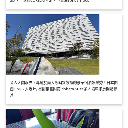
SIX、日本橋COREDO室町、下北澤Bonus Track
令人大開眼界，專屬於南大阪幽默詼諧的豪華宿泊娛樂秀！日本關
西OMO7大阪 by 星野集團附帶Idobata Suite多人塌塌米房開箱影
片