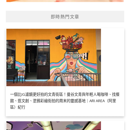
即時熱門文章
一個比IG濾鏡更好拍的文青街區！曼谷文青與年輕人喝咖啡、找餐
館、逛文創、塗鴉彩繪街拍的周末的靈感基地｜ARI AREA（阿里
區）紀行