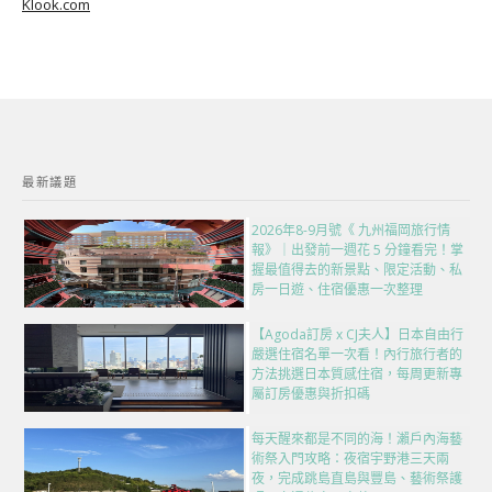
Klook.com
最新議題
2026年8-9月號《 九州福岡旅行情
報》｜出發前一週花 5 分鐘看完！掌
握最值得去的新景點、限定活動、私
房一日遊、住宿優惠一次整理
【Agoda訂房 x CJ夫人】日本自由行
嚴選住宿名單一次看！內行旅行者的
方法挑選日本質感住宿，每周更新專
屬訂房優惠與折扣碼
每天醒來都是不同的海！瀨戶內海藝
術祭入門攻略：夜宿宇野港三天兩
夜，完成跳島直島與豐島、藝術祭護