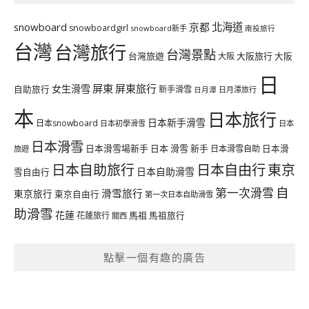
北海道
snowboard
京都
snowboardgirl
snowboard新手
南投旅行
台灣
台灣旅行
台灣景點
台灣旅遊
大阪旅行
大阪
大阪
日
屏東
屏東旅行
女生滑雪
自助旅行
新手滑雪
日月潭旅行
日月潭
本
日本旅行
日本新手滑雪
日本snowboard
日本初學滑雪
日本
日本滑雪
日本滑雪場新手
日本 滑雪 新手
日本滑雪自助
日本滑
旅遊
日本自由行
日本自助旅行
東京
日本自助滑雪
雪自由行
自
第一次滑雪
滑雪旅行
東京旅行
東京自由行
第一次日本自助滑雪
助滑雪
花蓮
馬祖
花蓮旅行
馬祖旅行
關西
點擊一個有趣的廣告