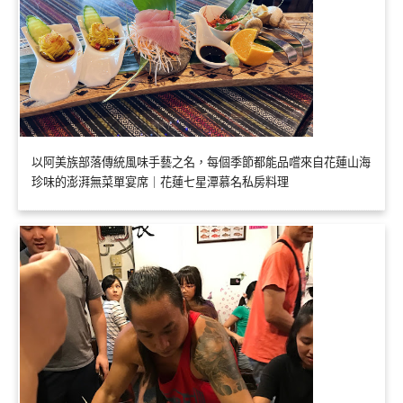
以阿美族部落傳統風味手藝之名，每個季節都能品嚐來自花蓮山海
珍味的澎湃無菜單宴席｜花蓮七星潭慕名私房料理