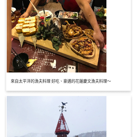
來自太平洋的漁夫料理 好吃、豪邁的花蓮慶文漁夫料理～