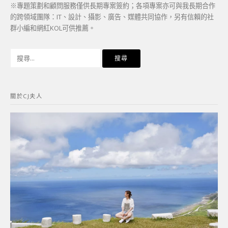
※專題策劃和顧問服務僅供長期專案簽約；各項專案亦可與我長期合作
的跨領域團隊：IT、設計、攝影、廣告、媒體共同協作，另有信賴的社
群小編和網紅KOL可供推薦。
搜
尋
關
鍵
關於CJ夫人
字: