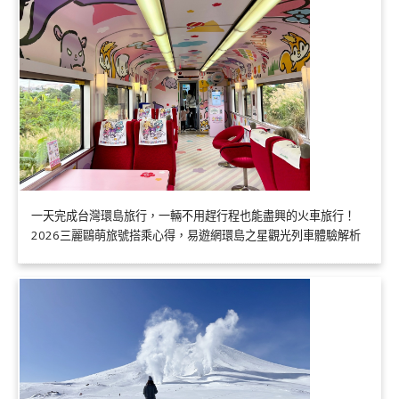
一天完成台灣環島旅行，一輛不用趕行程也能盡興的火車旅行！
2026三麗鷗萌旅號搭乘心得，易遊網環島之星觀光列車體驗解析