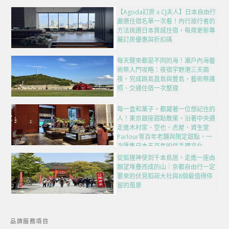
【Agoda訂房 x CJ夫人】日本自由行
嚴選住宿名單一次看！內行旅行者的
方法挑選日本質感住宿，每周更新專
屬訂房優惠與折扣碼
每天醒來都是不同的海！瀨戶內海藝
術祭入門攻略：夜宿宇野港三天兩
夜，完成跳島直島與豐島、藝術祭護
照、交通住宿一次整理
每一盒和菓子，都藏著一位想記住的
人！東京銀座甜點散策，沿著中央通
走進木村家、空也、虎屋、資生堂
Parlour等百年老舖與限定甜點，一
次匯集日本五百年的伴手禮文化
從狐狸神使到千本鳥居，走進一座由
願望堆疊而成的山｜京都自由行一定
要來的伏見稻荷大社與8個最值得停
留的風景
品牌服務項目