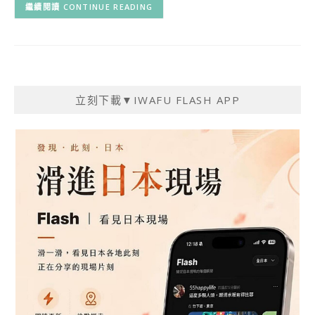
CONTINUE READING
立刻下載▼IWAFU FLASH APP