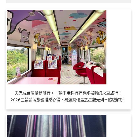
一天完成台灣環島旅行，一輛不用趕行程也能盡興的火車旅行！
2026三麗鷗萌旅號搭乘心得，易遊網環島之星觀光列車體驗解析