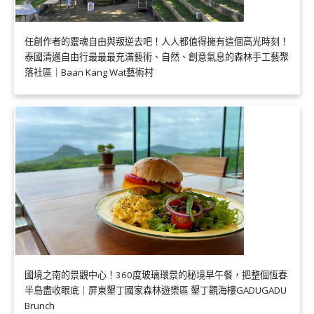
任創作者的靈魂自由與叛逆去吧！人人都值得擁有這個高光時刻！
泰國清邁自由行最最最充滿藝術、自然、創意氣息的森林手工藝聚
落社區｜Baan Kang Wat藝術村
國境之南的景觀中心！360度玻璃環景的秘境早午餐，把整個恆春
半島盡收眼底｜屏東墾丁國家森林遊樂區 墾丁觀海樓GADUGADU
Brunch