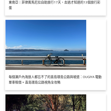
東南亞｜菲律賓馬尼拉自助旅行17天，去過才知道的13個旅行彩
蛋
每個瀨戶內海旅人都忘不了的直島環島公路與坡道：OUGIYA 電動
單車租借 × 直島環島公路視角全攻略