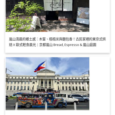
嵐山清晨的鄉土感：木窗、榻榻米與麵包香！古民家裡的東京式烘
焙 X 歐式輕食晨光｜京都嵐山 Bread, Espresso & 嵐山庭園