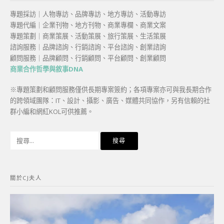
專題採訪｜人物專訪、品牌專訪、地方專訪、活動專訪
專題代編｜企業刊物、地方刊物、商業專欄、商業文案
專題策劃｜商業策展、活動策展、旅行策展、生活策展
諮詢服務｜品牌諮詢、行銷諮詢、平台諮詢、創業諮詢
顧問服務｜品牌顧問、行銷顧問、平台顧問、創業顧問
商業合作哲學與敘事DNA
※專題策劃和顧問服務僅供長期專案簽約；各項專案亦可與我長期合作
的跨領域團隊：IT、設計、攝影、廣告、媒體共同協作，另有信賴的社
群小編和網紅KOL可供推薦。
搜
尋
關
鍵
關於CJ夫人
字: