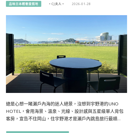
品味日本輕奢度假地
。CJ夫人。
2026-01-28
總是心想一睹瀨戶內海的迷人絕景，沒想到宇野港的UNO
HOTEL，會用海景、溫泉、光線、設計感與五星級單人背包
客房，宣告不住岡山，住宇野港才是瀨戶內跳島旅行最順…