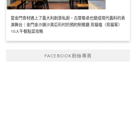
當金門食材遇上了義大利創意私廚，古厝餐桌也變成現代義料的表
演舞台｜金門金沙鎮沙美后珩村的預約制餐廳 背貓嗑（背貓客）
10人午餐點菜攻略
FACEBOOK粉絲專頁