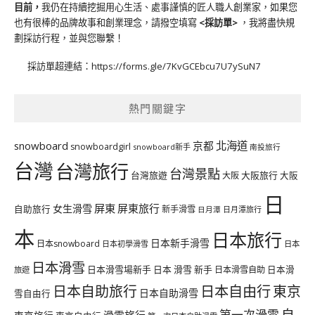
目前，
我仍在持續挖掘用心生活、處事謹慎的匠人職人創業家，如果您
也有很棒的品牌故事和創業理念，請撥空填寫
<
採訪單
>
，我將盡快規
劃採訪行程，並與您聯繫！
採訪單超連結：
https://forms.gle/7KvGCEbcu7U7ySuN7
熱門關鍵字
北海道
snowboard
京都
snowboardgirl
snowboard新手
南投旅行
台灣
台灣旅行
台灣景點
台灣旅遊
大阪旅行
大阪
大阪
日
屏東
屏東旅行
女生滑雪
自助旅行
新手滑雪
日月潭旅行
日月潭
本
日本旅行
日本新手滑雪
日本snowboard
日本初學滑雪
日本
日本滑雪
日本滑雪場新手
日本 滑雪 新手
日本滑雪自助
日本滑
旅遊
日本自由行
日本自助旅行
東京
日本自助滑雪
雪自由行
自
第一次滑雪
滑雪旅行