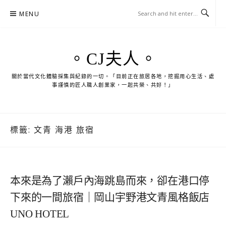
Skip
MENU
to
content
。CJ夫人。
關於當代文化體驗採集與紀錄的一切。「目前正在旅居各地，挖掘用心生活、處
事謹慎的匠人職人創業家，一起共榮、共好！」
標籤:
文青 海港 旅宿
本來是為了瀨戶內海跳島而來，卻在港口停
下來的一間旅宿｜岡山宇野港文青風格飯店
UNO HOTEL