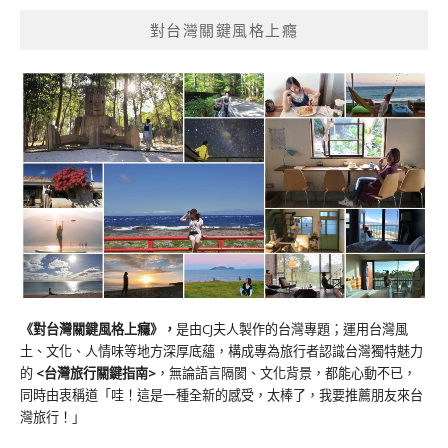
對台灣關鍵風格上癮
《對台灣關鍵風格上癮》
，
是由CJ夫人製作的台灣專題；運用台灣風
土、文化、人情味等地方深厚底蘊，構成專為旅行者認識台灣獨特魅力
的
<台灣旅行關鍵指南>
，無論語言隔閡、文化背景，都能心動不已，
同時由衷稱道「哇！這是一種全新的感受，太棒了，我要推薦朋友來台
灣旅行！」