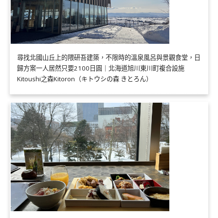
尋找北國山丘上的隈研吾建築，不限時的溫泉風呂與景觀食堂，日
歸方案一人居然只要2100日圓｜北海道旭川東川町複合設施
Kitoushi之森Kitoron（キトウシの森 きとろん）