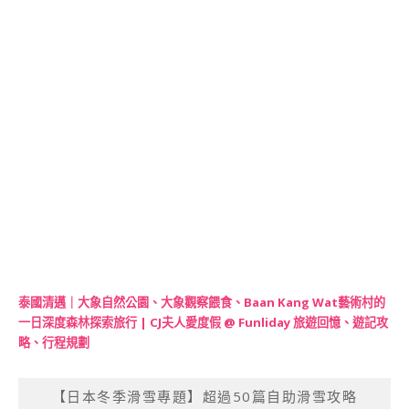
泰國清邁｜大象自然公園、大象觀察餵食、Baan Kang Wat藝術村的
一日深度森林探索旅行 | CJ夫人愛度假 @ Funliday 旅遊回憶、遊記攻
略、行程規劃
【日本冬季滑雪專題】超過50篇自助滑雪攻略