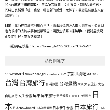
的
<台灣旅行關鍵指南>
，無論語言隔閡、文化背景，都能心動不已，
同時由衷稱道「哇！這是一種全新的感受，太棒了，我要推薦朋友來台
灣旅行！」
目前，
我仍在持續挖掘用心生活、處事謹慎的匠人職人創業家，如果您
也有很棒的品牌故事和創業理念，請撥空填寫
<
採訪單
>
，我將盡快規
劃採訪行程，並與您聯繫！
採訪單超連結：
https://forms.gle/7KvGCEbcu7U7ySuN7
熱門關鍵字
北海道
snowboard
京都
snowboardgirl
snowboard新手
南投旅行
台灣
台灣旅行
台灣景點
台灣旅遊
大阪旅行
大阪
大阪
日
屏東
屏東旅行
女生滑雪
自助旅行
新手滑雪
日月潭旅行
日月潭
本
日本旅行
日本新手滑雪
日本snowboard
日本初學滑雪
日本