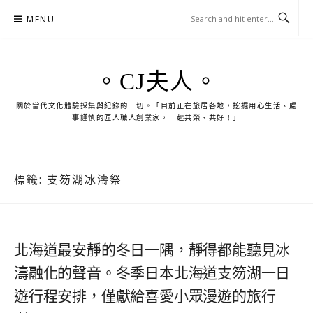
Skip
MENU
to
content
。CJ夫人。
關於當代文化體驗採集與紀錄的一切。「目前正在旅居各地，挖掘用心生活、處
事謹慎的匠人職人創業家，一起共榮、共好！」
標籤:
支笏湖冰濤祭
北海道最安靜的冬日一隅，靜得都能聽見冰
濤融化的聲音。冬季日本北海道支笏湖一日
遊行程安排，僅獻給喜愛小眾漫遊的旅行