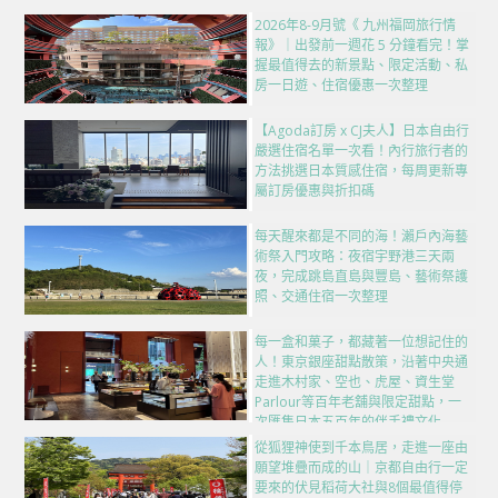
2026年8-9月號《 九州福岡旅行情
報》｜出發前一週花 5 分鐘看完！掌
握最值得去的新景點、限定活動、私
房一日遊、住宿優惠一次整理
【Agoda訂房 x CJ夫人】日本自由行
嚴選住宿名單一次看！內行旅行者的
方法挑選日本質感住宿，每周更新專
屬訂房優惠與折扣碼
每天醒來都是不同的海！瀨戶內海藝
術祭入門攻略：夜宿宇野港三天兩
夜，完成跳島直島與豐島、藝術祭護
照、交通住宿一次整理
每一盒和菓子，都藏著一位想記住的
人！東京銀座甜點散策，沿著中央通
走進木村家、空也、虎屋、資生堂
Parlour等百年老舖與限定甜點，一
次匯集日本五百年的伴手禮文化
從狐狸神使到千本鳥居，走進一座由
願望堆疊而成的山｜京都自由行一定
要來的伏見稻荷大社與8個最值得停