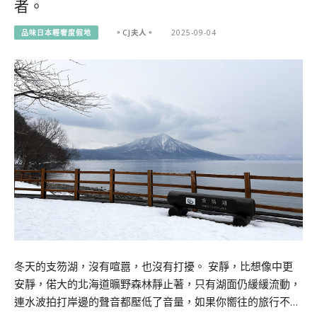
者。
品味日本輕奢度假地
。CJ夫人。
2025-09-04
冬天的支笏湖，沒有喧囂，也沒有打擾。 安靜，比想像中更
安靜，偌大的北海道曠野森林靜止著，只有湖面仍緩緩流動，
連水波拍打岸邊的聲音都壓低了音量，如果你嚮往的旅行不…