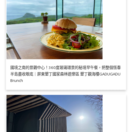
國境之南的景觀中心！360度玻璃環景的秘境早午餐，把整個恆春
半島盡收眼底｜屏東墾丁國家森林遊樂區 墾丁觀海樓GADUGADU
Brunch