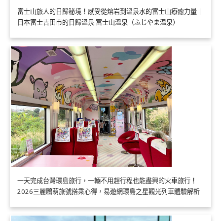
富士山旅人的日歸秘境！感受從熔岩到溫泉水的富士山療癒力量｜
日本富士吉田市的日歸溫泉 富士山溫泉（ふじやま温泉）
一天完成台灣環島旅行，一輛不用趕行程也能盡興的火車旅行！
2026三麗鷗萌旅號搭乘心得，易遊網環島之星觀光列車體驗解析