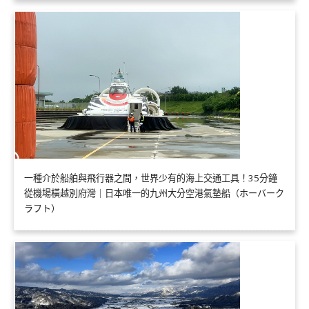
一種介於船舶與飛行器之間，世界少有的海上交通工具！35分鐘
從機場橫越別府灣｜日本唯一的九州大分空港氣墊船（ホーバーク
ラフト）