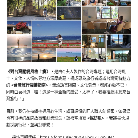
《對台灣關鍵風格上癮》
，
是由CJ夫人製作的台灣專題；運用台灣風
土、文化、人情味等地方深厚底蘊，構成專為旅行者認識台灣獨特魅力
的
<台灣旅行關鍵指南>
，無論語言隔閡、文化背景，都能心動不已，
同時由衷稱道「哇！這是一種全新的感受，太棒了，我要推薦朋友來台
灣旅行！」
目前，
我仍在持續挖掘用心生活、處事謹慎的匠人職人創業家，如果您
也有很棒的品牌故事和創業理念，請撥空填寫
<
採訪單
>
，我將盡快規
劃採訪行程，並與您聯繫！
採訪單超連結：
https://forms.gle/7KvGCEbcu7U7ySuN7