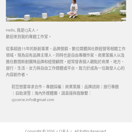
Hello, 我是CJ夫人。
歡迎來到我的專題工作室。
從事超過15年的新創事業、品牌營銷、數位媒體與社群經營等相關工作
領域，現為自有品牌主理人，同時也是自由專欄作家、商業策展人以及
擔任數間新創團隊品牌和經營顧問，經常發表個人觀點於商業、地方、
旅行、生活、女力與自由工作媒體或平台，致力於成為一位啟發人心的
內容創作者。
若您想要尋求合作，專題採編｜商業策展｜品牌諮詢｜旅行專題
｜自助滑雪｜海內外媒體團，請直接與我聯繫：
cjscene.info@gmail.com
Copyright © 2026 。CJ夫人。. All Rights Reserved.