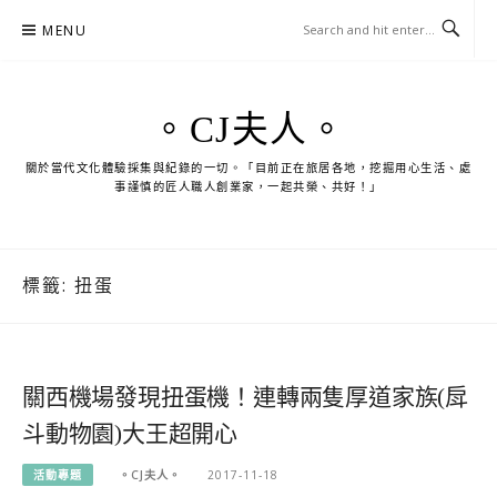
Skip
MENU
to
content
。CJ夫人。
關於當代文化體驗採集與紀錄的一切。「目前正在旅居各地，挖掘用心生活、處
事謹慎的匠人職人創業家，一起共榮、共好！」
標籤:
扭蛋
關西機場發現扭蛋機！連轉兩隻厚道家族(戽
斗動物園)大王超開心
活動專題
。CJ夫人。
2017-11-18