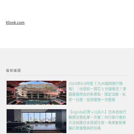
Klook.com
最新議題
2026年8-9月號《 九州福岡旅行情
報》｜出發前一週花 5 分鐘看完！掌
握最值得去的新景點、限定活動、私
房一日遊、住宿優惠一次整理
【Agoda訂房 x CJ夫人】日本自由行
嚴選住宿名單一次看！內行旅行者的
方法挑選日本質感住宿，每周更新專
屬訂房優惠與折扣碼