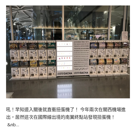
吼！早知道入關後就直衝扭蛋機了！ 今年兩次在關西機場進
出，居然這次在國際線出境的南翼終點站發現扭蛋機！
&nb…