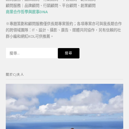
顧問服務｜品牌顧問、行銷顧問、平台顧問、創業顧問
商業合作哲學與敘事DNA
※專題策劃和顧問服務僅供長期專案簽約；各項專案亦可與我長期合作
的跨領域團隊：IT、設計、攝影、廣告、媒體共同協作，另有信賴的社
群小編和網紅KOL可供推薦。
搜
尋
關
鍵
關於CJ夫人
字: