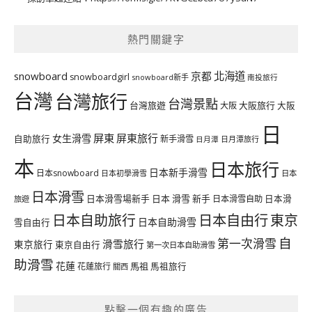
熱門關鍵字
北海道
snowboard
京都
snowboardgirl
snowboard新手
南投旅行
台灣
台灣旅行
台灣景點
台灣旅遊
大阪旅行
大阪
大阪
日
屏東
屏東旅行
女生滑雪
自助旅行
新手滑雪
日月潭旅行
日月潭
本
日本旅行
日本新手滑雪
日本snowboard
日本初學滑雪
日本
日本滑雪
日本滑雪場新手
日本 滑雪 新手
日本滑雪自助
日本滑
旅遊
日本自由行
日本自助旅行
東京
日本自助滑雪
雪自由行
自
第一次滑雪
滑雪旅行
東京旅行
東京自由行
第一次日本自助滑雪
助滑雪
花蓮
馬祖
花蓮旅行
馬祖旅行
關西
點擊一個有趣的廣告