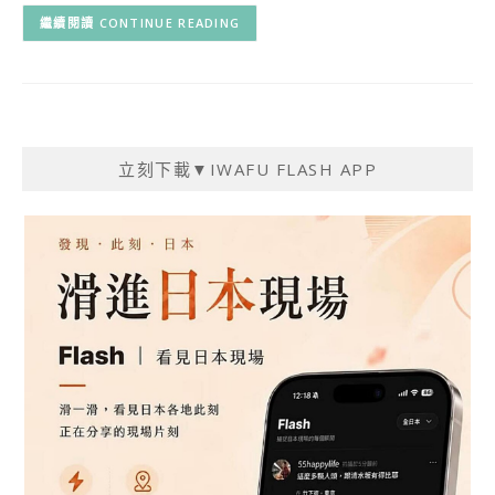
CONTINUE READING
立刻下載▼IWAFU FLASH APP