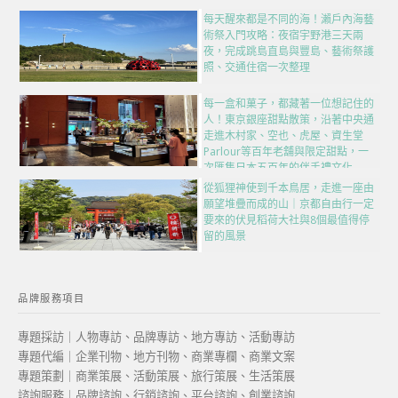
每天醒來都是不同的海！瀨戶內海藝
術祭入門攻略：夜宿宇野港三天兩
夜，完成跳島直島與豐島、藝術祭護
照、交通住宿一次整理
每一盒和菓子，都藏著一位想記住的
人！東京銀座甜點散策，沿著中央通
走進木村家、空也、虎屋、資生堂
Parlour等百年老舖與限定甜點，一
次匯集日本五百年的伴手禮文化
從狐狸神使到千本鳥居，走進一座由
願望堆疊而成的山｜京都自由行一定
要來的伏見稻荷大社與8個最值得停
留的風景
品牌服務項目
專題採訪｜人物專訪、品牌專訪、地方專訪、活動專訪
專題代編｜企業刊物、地方刊物、商業專欄、商業文案
專題策劃｜商業策展、活動策展、旅行策展、生活策展
諮詢服務｜品牌諮詢、行銷諮詢、平台諮詢、創業諮詢