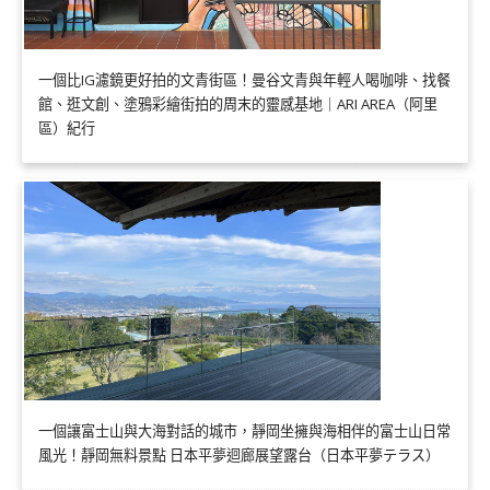
一個比IG濾鏡更好拍的文青街區！曼谷文青與年輕人喝咖啡、找餐
館、逛文創、塗鴉彩繪街拍的周末的靈感基地｜ARI AREA（阿里
區）紀行
一個讓富士山與大海對話的城市，靜岡坐擁與海相伴的富士山日常
風光！靜岡無料景點 日本平夢迴廊展望露台（日本平夢テラス）