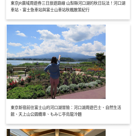
東京JR廣域周遊券三日旅遊路線 山梨縣河口湖的秋日玩法！河口湖
車站、富士急車站與富士山車站秋楓散策紀行
東京新宿前往富士山的河口湖冒險：河口湖周遊巴士、自然生活
館、天上山公園纜車、もみじ亭烏龍冷麵