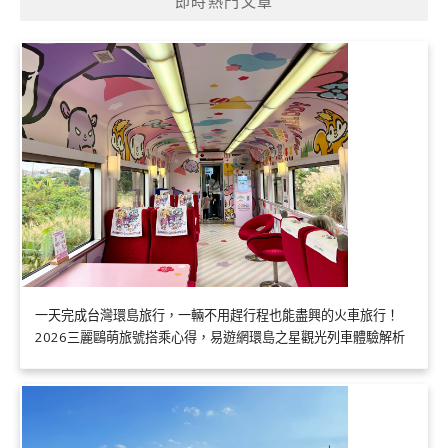
即時熱門文章
一天完成台灣環島旅行，一輛不用趕行程也能盡興的火車旅行！
2026三麗鷗萌旅號搭乘心得，易遊網環島之星觀光列車體驗解析