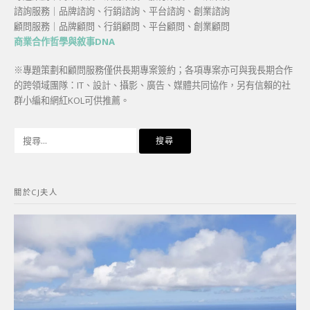
諮詢服務｜品牌諮詢、行銷諮詢、平台諮詢、創業諮詢
顧問服務｜品牌顧問、行銷顧問、平台顧問、創業顧問
商業合作哲學與敘事DNA
※專題策劃和顧問服務僅供長期專案簽約；各項專案亦可與我長期合作
的跨領域團隊：IT、設計、攝影、廣告、媒體共同協作，另有信賴的社
群小編和網紅KOL可供推薦。
搜
尋
關
鍵
關於CJ夫人
字: