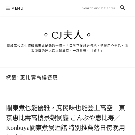
Skip
MENU
to
content
。CJ夫人。
關於當代文化體驗採集與紀錄的一切。「目前正在旅居各地，挖掘用心生活、處
事謹慎的匠人職人創業家，一起共榮、共好！」
標籤:
惠比壽高樓餐廳
關東煮也能優雅，庶民味也能登上高空｜東
京惠比壽高樓景觀餐廳 こんぶや恵比寿／
Konbuya關東煮餐酒館 特別推薦落日傍晚用