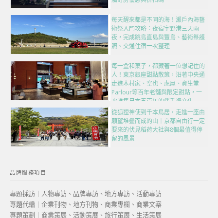
每天醒來都是不同的海！瀨戶內海藝
術祭入門攻略：夜宿宇野港三天兩
夜，完成跳島直島與豐島、藝術祭護
照、交通住宿一次整理
每一盒和菓子，都藏著一位想記住的
人！東京銀座甜點散策，沿著中央通
走進木村家、空也、虎屋、資生堂
Parlour等百年老舖與限定甜點，一
次匯集日本五百年的伴手禮文化
從狐狸神使到千本鳥居，走進一座由
願望堆疊而成的山｜京都自由行一定
要來的伏見稻荷大社與8個最值得停
留的風景
品牌服務項目
專題採訪｜人物專訪、品牌專訪、地方專訪、活動專訪
專題代編｜企業刊物、地方刊物、商業專欄、商業文案
專題策劃｜商業策展、活動策展、旅行策展、生活策展