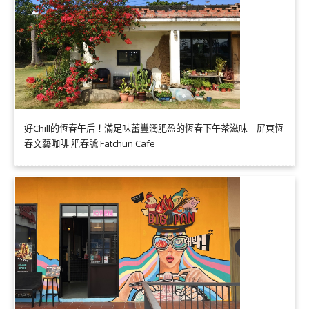
好Chill的恆春午后！滿足味蕾豐潤肥盈的恆春下午茶滋味｜屏東恆
春文藝咖啡 肥春號 Fatchun Cafe