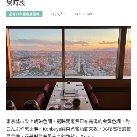
餐時段
品味日本輕奢度假地
。CJ夫人。
2025-10-08
東京城市染上琥珀色調，襯映關東煮昆布高湯的金黃色調，對
こんぶや恵比寿／Konbuya關東煮餐酒館來說，38樓高樓的夜
景氛圍，正是對昆布最崇高的致敬。 &nbsp…