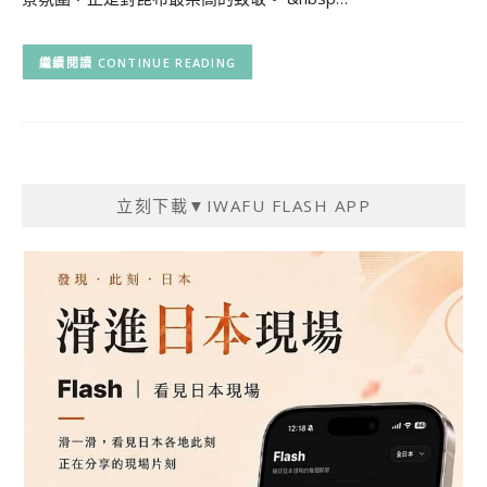
CONTINUE READING
立刻下載▼IWAFU FLASH APP