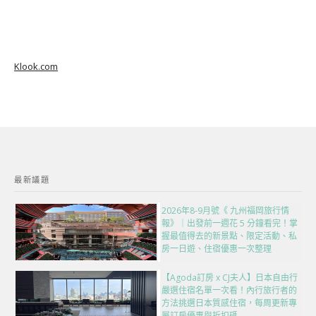
Klook.com
最新議題
2026年8-9月號《 九州福岡旅行情
報》｜出發前一週花 5 分鐘看完！掌
握最值得去的新景點、限定活動、私
房一日遊、住宿優惠一次整理
【Agoda訂房 x CJ夫人】日本自由行
嚴選住宿名單一次看！內行旅行者的
方法挑選日本質感住宿，每周更新專
屬訂房優惠與折扣碼