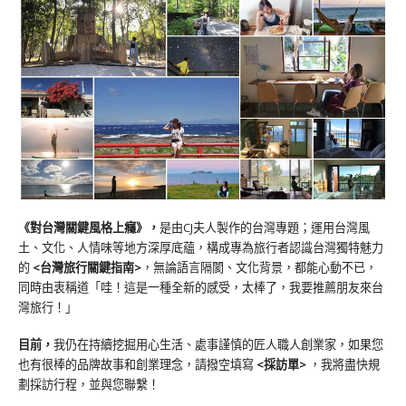
《對台灣關鍵風格上癮》
，
是由CJ夫人製作的台灣專題；運用台灣風
土、文化、人情味等地方深厚底蘊，構成專為旅行者認識台灣獨特魅力
的
<台灣旅行關鍵指南>
，無論語言隔閡、文化背景，都能心動不已，
同時由衷稱道「哇！這是一種全新的感受，太棒了，我要推薦朋友來台
灣旅行！」
目前，
我仍在持續挖掘用心生活、處事謹慎的匠人職人創業家，如果您
也有很棒的品牌故事和創業理念，請撥空填寫
<
採訪單
>
，我將盡快規
劃採訪行程，並與您聯繫！