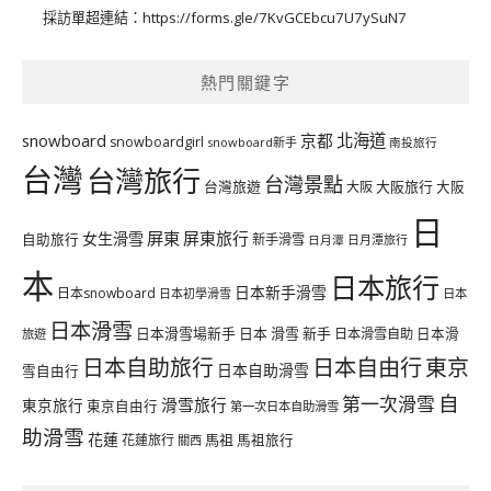
採訪單超連結：
https://forms.gle/7KvGCEbcu7U7ySuN7
熱門關鍵字
北海道
snowboard
京都
snowboardgirl
snowboard新手
南投旅行
台灣
台灣旅行
台灣景點
台灣旅遊
大阪旅行
大阪
大阪
日
屏東
屏東旅行
女生滑雪
自助旅行
新手滑雪
日月潭旅行
日月潭
本
日本旅行
日本新手滑雪
日本snowboard
日本初學滑雪
日本
日本滑雪
日本滑雪場新手
日本 滑雪 新手
日本滑雪自助
日本滑
旅遊
日本自由行
日本自助旅行
東京
日本自助滑雪
雪自由行
自
第一次滑雪
滑雪旅行
東京旅行
東京自由行
第一次日本自助滑雪
助滑雪
花蓮
馬祖
花蓮旅行
馬祖旅行
關西