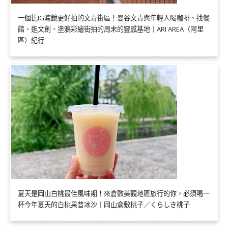
一個比IG濾鏡更好拍的文青街區！曼谷文青與年輕人喝咖啡、找餐
館、逛文創、塗鴉彩繪街拍的周末的靈感基地｜ARI AREA（阿里
區）紀行
夏天是岡山白桃最佳風味期！來倉敷美觀地區旅行的你，必須喝一
杯今年夏天的白桃果昔冰沙｜岡山倉敷桃子／くらしき桃子