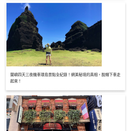
蘭嶼四天三夜機車環島景點全紀錄！網美秘境的真相，脫帽下車走
起來！