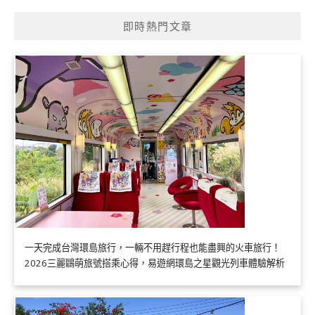
即時熱門文章
一天完成台灣環島旅行，一輛不用趕行程也能盡興的火車旅行！
2026三麗鷗萌旅號搭乘心得，易遊網環島之星觀光列車體驗解析