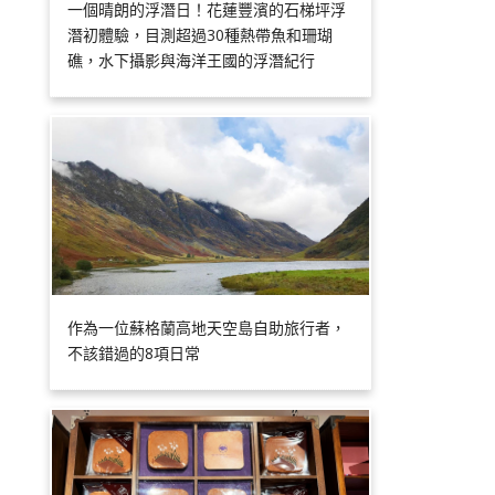
一個晴朗的浮潛日！花蓮豐濱的石梯坪浮
潛初體驗，目測超過30種熱帶魚和珊瑚
礁，水下攝影與海洋王國的浮潛紀行
作為一位蘇格蘭高地天空島自助旅行者，
不該錯過的8項日常