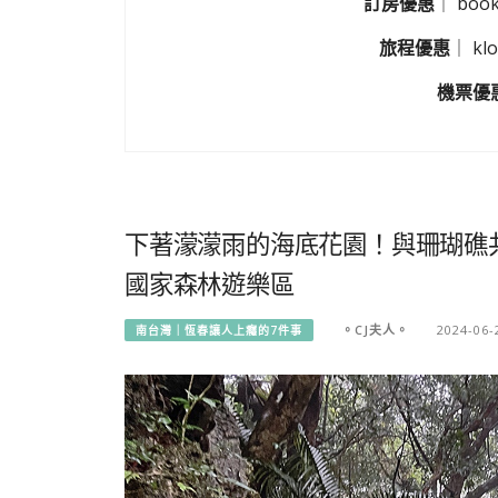
訂房優惠
｜
boo
旅程優惠
｜
k
機票優
下著濛濛雨的海底花園！與珊瑚礁
國家森林遊樂區
。CJ夫人。
2024-06-
南台灣｜恆春讓人上癮的7件事