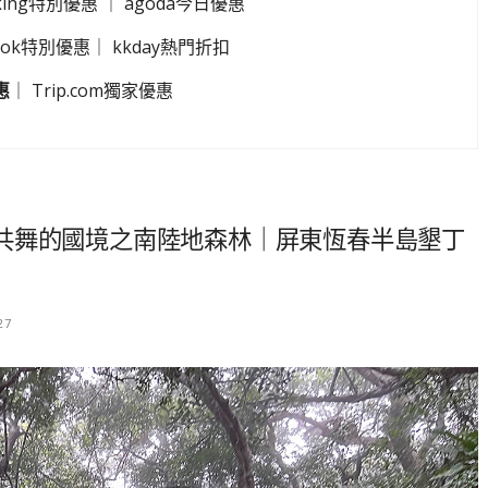
king特別優惠
｜
agoda今日優惠
look特別優惠
｜
kkday熱門折扣
惠
｜
Trip.com獨家優惠
共舞的國境之南陸地森林｜屏東恆春半島墾丁
27