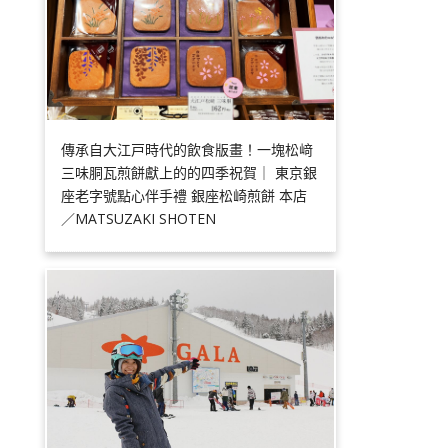
傳承自大江戸時代的飲食版畫！一塊松﨑
三味胴瓦煎餅獻上的的四季祝賀｜ 東京銀
座老字號點心伴手禮 銀座松崎煎餅 本店
／MATSUZAKI SHOTEN