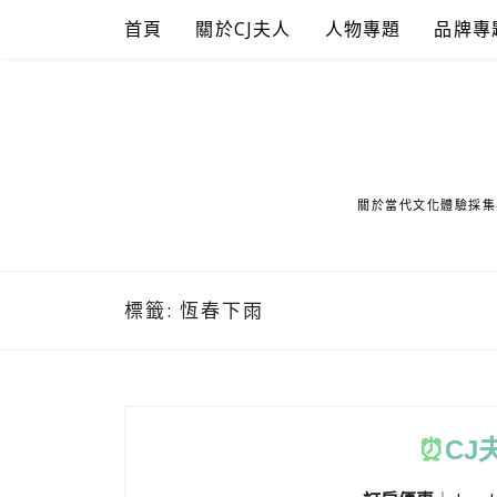
Skip
首頁
關於CJ夫人
人物專題
品牌專
to
content
關於當代文化體驗採集
標籤:
恆春下雨
⏰
CJ