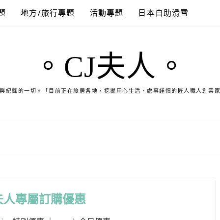
題
地方/旅行專題
活動專題
日本自助滑雪
。CJ夫人。
與紀錄的一切。「目前正在旅居各地，挖掘用心生活、處事謹慎的匠人職人創業
夫人專屬訂購優惠