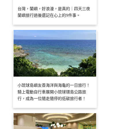
台灣，蘭嶼，好浪漫，是真的｜四天三夜
蘭嶼旅行過後還記在心上的9件事。
小琉球島嶼友善海洋與海龜的一日旅行！
騎上電動自行車展開小琉球環島公路旅
行，成為一位隨走隨停的低碳旅行者！