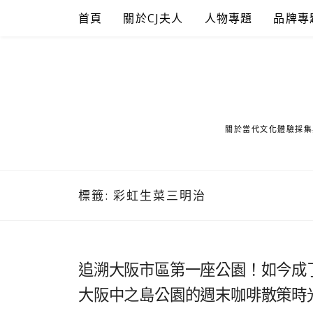
Skip
首頁
關於CJ夫人
人物專題
品牌專
to
content
關於當代文化體驗採集
標籤:
彩虹生菜三明治
追溯大阪市區第一座公園！如今成
大阪中之島公園的週末咖啡散策時