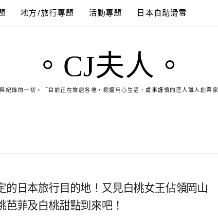
題
地方/旅行專題
活動專題
日本自助滑雪
。CJ夫人。
與紀錄的一切。「目前正在旅居各地，挖掘用心生活、處事謹慎的匠人職人創業
定的日本旅行目的地！又見白桃女王佔領岡山
桃芭菲及白桃甜點到來吧！