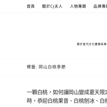
Skip
首頁
關於CJ夫人
人物專題
品牌專
to
content
關於當代文化體驗採集
標籤:
岡山白桃季節
一顆白桃，如何讓岡山變成夏天限
時，恭迎白桃果昔、白桃刨冰、白