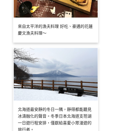
來自太平洋的漁夫料理 好吃、豪邁的花蓮
慶文漁夫料理～
北海道最安靜的冬日一隅，靜得都能聽見
冰濤融化的聲音。冬季日本北海道支笏湖
一日遊行程安排，僅獻給喜愛小眾漫遊的
旅行者。