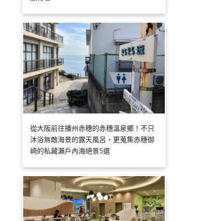
從大阪前往播州赤穗的赤穗溫泉鄉！不只
沐浴無敵海景的露天風呂，更蒐集赤穗御
崎的私藏瀨戶內海絕景5選