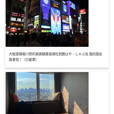
大阪道頓堀川旁的涮涮鍋壽喜燒吃到飽はや・しゃぶ兆 我的朋友
真會找！（已歇業）