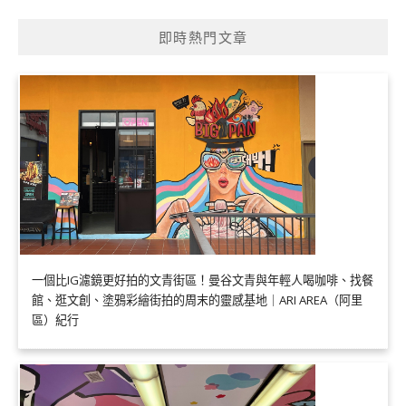
即時熱門文章
一個比IG濾鏡更好拍的文青街區！曼谷文青與年輕人喝咖啡、找餐
館、逛文創、塗鴉彩繪街拍的周末的靈感基地｜ARI AREA（阿里
區）紀行