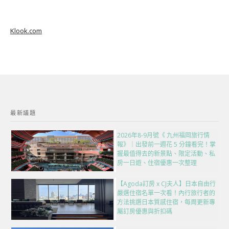
Klook.com
最新議題
2026年8-9月號《 九州福岡旅行情
報》｜出發前一週花 5 分鐘看完！掌
握最值得去的新景點、限定活動、私
房一日遊、住宿優惠一次整理
【Agoda訂房 x CJ夫人】日本自由行
嚴選住宿名單一次看！內行旅行者的
方法挑選日本質感住宿，每周更新專
屬訂房優惠與折扣碼