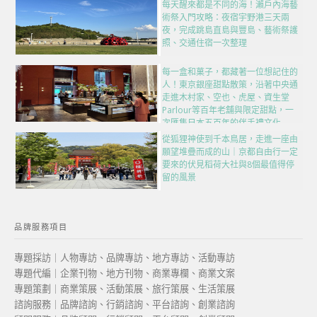
每天醒來都是不同的海！瀨戶內海藝
術祭入門攻略：夜宿宇野港三天兩
夜，完成跳島直島與豐島、藝術祭護
照、交通住宿一次整理
每一盒和菓子，都藏著一位想記住的
人！東京銀座甜點散策，沿著中央通
走進木村家、空也、虎屋、資生堂
Parlour等百年老舖與限定甜點，一
次匯集日本五百年的伴手禮文化
從狐狸神使到千本鳥居，走進一座由
願望堆疊而成的山｜京都自由行一定
要來的伏見稻荷大社與8個最值得停
留的風景
品牌服務項目
專題採訪｜人物專訪、品牌專訪、地方專訪、活動專訪
專題代編｜企業刊物、地方刊物、商業專欄、商業文案
專題策劃｜商業策展、活動策展、旅行策展、生活策展
諮詢服務｜品牌諮詢、行銷諮詢、平台諮詢、創業諮詢