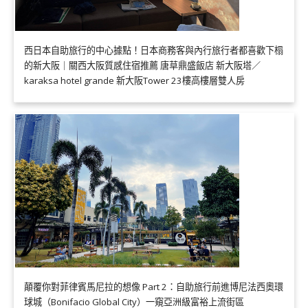
西日本自助旅行的中心據點！日本商務客與內行旅行者都喜歡下榻
的新大阪｜關西大阪質感住宿推薦 唐草鼎盛飯店 新大阪塔／
karaksa hotel grande 新大阪Tower 23樓高樓層雙人房
顛覆你對菲律賓馬尼拉的想像 Part 2：自助旅行前進博尼法西奧環
球城（Bonifacio Global City）一窺亞洲級富裕上流街區