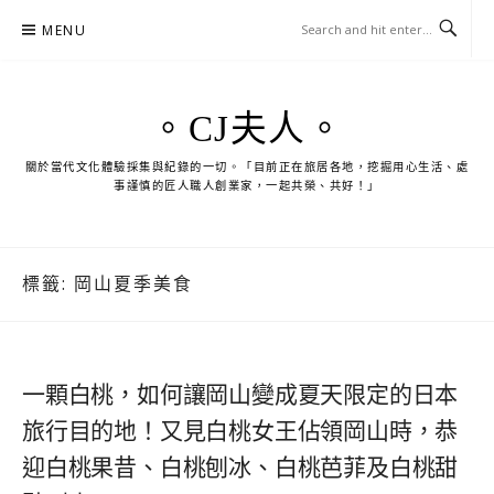
Skip
MENU
to
content
。CJ夫人。
關於當代文化體驗採集與紀錄的一切。「目前正在旅居各地，挖掘用心生活、處
事謹慎的匠人職人創業家，一起共榮、共好！」
標籤:
岡山夏季美食
一顆白桃，如何讓岡山變成夏天限定的日本
旅行目的地！又見白桃女王佔領岡山時，恭
迎白桃果昔、白桃刨冰、白桃芭菲及白桃甜