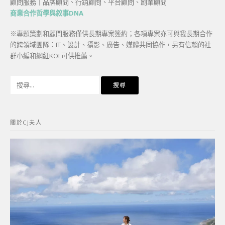
顧問服務｜品牌顧問、行銷顧問、平台顧問、創業顧問
商業合作哲學與敘事DNA
※專題策劃和顧問服務僅供長期專案簽約；各項專案亦可與我長期合作
的跨領域團隊：IT、設計、攝影、廣告、媒體共同協作，另有信賴的社
群小編和網紅KOL可供推薦。
搜
尋
關
鍵
關於CJ夫人
字: