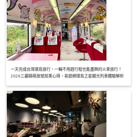
一天完成台灣環島旅行，一輛不用趕行程也能盡興的火車旅行！
2026三麗鷗萌旅號搭乘心得，易遊網環島之星觀光列車體驗解析