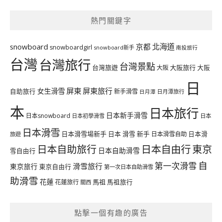
熱門關鍵字
北海道
snowboard
京都
snowboardgirl
snowboard新手
南投旅行
台灣
台灣旅行
台灣景點
台灣旅遊
大阪旅行
大阪
大阪
日
屏東
屏東旅行
女生滑雪
自助旅行
新手滑雪
日月潭旅行
日月潭
本
日本旅行
日本新手滑雪
日本snowboard
日本初學滑雪
日本
日本滑雪
日本滑雪場新手
日本 滑雪 新手
日本滑雪自助
日本滑
旅遊
日本自由行
日本自助旅行
東京
日本自助滑雪
雪自由行
自
第一次滑雪
滑雪旅行
東京旅行
東京自由行
第一次日本自助滑雪
助滑雪
花蓮
馬祖
花蓮旅行
馬祖旅行
關西
點擊一個有趣的廣告