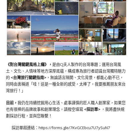
《對台灣關鍵風格上癮》
，
是由CJ夫人製作的台灣專題；運用台灣風
土、文化、人情味等地方深厚底蘊，構成專為旅行者認識台灣獨特魅力
的
<台灣旅行關鍵指南>
，無論語言隔閡、文化背景，都能心動不已，
同時由衷稱道「哇！這是一種全新的感受，太棒了，我要推薦朋友來台
灣旅行！」
目前，
我仍在持續挖掘用心生活、處事謹慎的匠人職人創業家，如果您
也有很棒的品牌故事和創業理念，請撥空填寫
<
採訪單
>
，我將盡快規
劃採訪行程，並與您聯繫！
採訪單超連結：
https://forms.gle/7KvGCEbcu7U7ySuN7