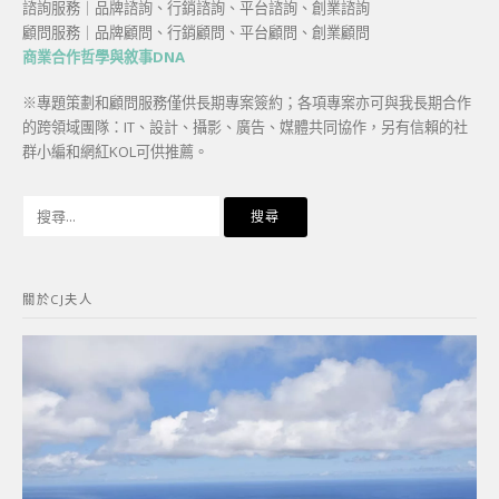
諮詢服務｜品牌諮詢、行銷諮詢、平台諮詢、創業諮詢
顧問服務｜品牌顧問、行銷顧問、平台顧問、創業顧問
商業合作哲學與敘事DNA
※專題策劃和顧問服務僅供長期專案簽約；各項專案亦可與我長期合作
的跨領域團隊：IT、設計、攝影、廣告、媒體共同協作，另有信賴的社
群小編和網紅KOL可供推薦。
搜
尋
關
鍵
關於CJ夫人
字: