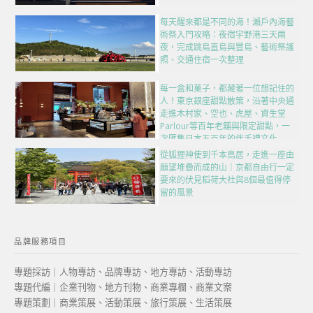
每天醒來都是不同的海！瀨戶內海藝
術祭入門攻略：夜宿宇野港三天兩
夜，完成跳島直島與豐島、藝術祭護
照、交通住宿一次整理
每一盒和菓子，都藏著一位想記住的
人！東京銀座甜點散策，沿著中央通
走進木村家、空也、虎屋、資生堂
Parlour等百年老舖與限定甜點，一
次匯集日本五百年的伴手禮文化
從狐狸神使到千本鳥居，走進一座由
願望堆疊而成的山｜京都自由行一定
要來的伏見稻荷大社與8個最值得停
留的風景
品牌服務項目
專題採訪｜人物專訪、品牌專訪、地方專訪、活動專訪
專題代編｜企業刊物、地方刊物、商業專欄、商業文案
專題策劃｜商業策展、活動策展、旅行策展、生活策展