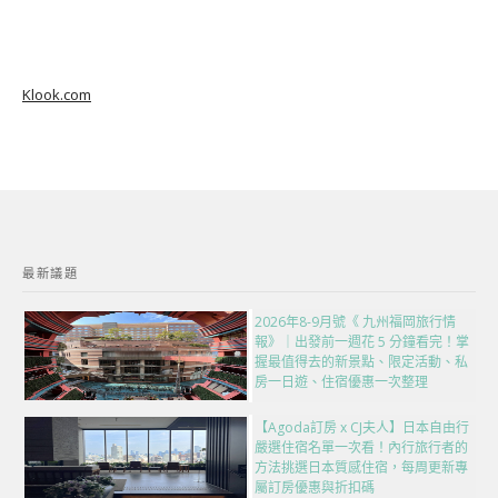
Klook.com
最新議題
2026年8-9月號《 九州福岡旅行情
報》｜出發前一週花 5 分鐘看完！掌
握最值得去的新景點、限定活動、私
房一日遊、住宿優惠一次整理
【Agoda訂房 x CJ夫人】日本自由行
嚴選住宿名單一次看！內行旅行者的
方法挑選日本質感住宿，每周更新專
屬訂房優惠與折扣碼