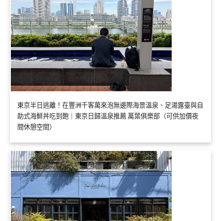
東京半日逃離！在豐洲千客萬來泡無邊際海景溫泉、足湯露臺與自
助式海鮮丼吃到飽｜東京日歸溫泉推薦 萬葉俱樂部（可供加價夜
間休憩空間）