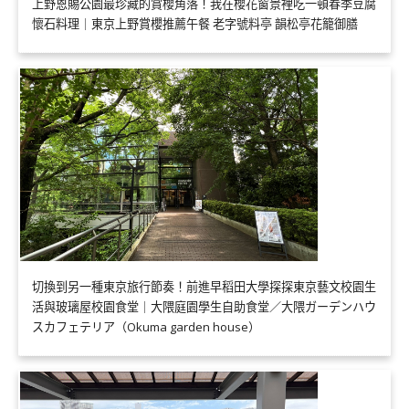
上野恩賜公園最珍藏的賞櫻角落！我在櫻花窗景裡吃一頓春季豆腐
懷石料理｜東京上野賞櫻推薦午餐 老字號料亭 韻松亭花籠御膳
切換到另一種東京旅行節奏！前進早稻田大學探探東京藝文校園生
活與玻璃屋校園食堂｜大隈庭園學生自助食堂／大隈ガーデンハウ
スカフェテリア（Okuma garden house）