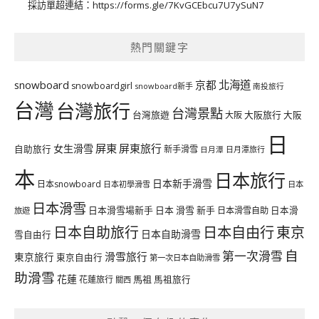
採訪單超連結：
https://forms.gle/7KvGCEbcu7U7ySuN7
熱門關鍵字
北海道
snowboard
京都
snowboardgirl
snowboard新手
南投旅行
台灣
台灣旅行
台灣景點
台灣旅遊
大阪旅行
大阪
大阪
日
屏東
屏東旅行
女生滑雪
自助旅行
新手滑雪
日月潭旅行
日月潭
本
日本旅行
日本新手滑雪
日本snowboard
日本初學滑雪
日本
日本滑雪
日本滑雪場新手
日本 滑雪 新手
日本滑雪自助
日本滑
旅遊
日本自由行
日本自助旅行
東京
日本自助滑雪
雪自由行
自
第一次滑雪
滑雪旅行
東京旅行
東京自由行
第一次日本自助滑雪
助滑雪
花蓮
馬祖
花蓮旅行
馬祖旅行
關西