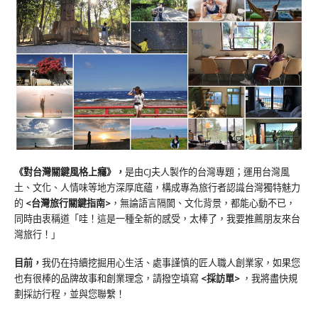
《對台灣關鍵風格上癮》
，
是由CJ夫人製作的台灣專題；運用台灣風
土、文化、人情味等地方深厚底蘊，構成專為旅行者認識台灣獨特魅力
的
<台灣旅行關鍵指南>
，無論語言隔閡、文化背景，都能心動不已，
同時由衷稱道「哇！這是一種全新的感受，太棒了，我要推薦朋友來台
灣旅行！」
目前，
我仍在持續挖掘用心生活、處事謹慎的匠人職人創業家，如果您
也有很棒的品牌故事和創業理念，請撥空填寫
<
採訪單
>
，我將盡快規
劃採訪行程，並與您聯繫！