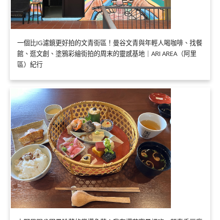
一個比IG濾鏡更好拍的文青街區！曼谷文青與年輕人喝咖啡、找餐
館、逛文創、塗鴉彩繪街拍的周末的靈感基地｜ARI AREA（阿里
區）紀行