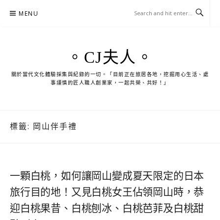
Skip
MENU
to
content
。CJ夫人。
關於當代文化體驗採集與紀錄的一切。「目前正在旅居各地，挖掘用心生活、處
事謹慎的匠人職人創業家，一起共榮、共好！」
標籤:
岡山伴手禮
一顆白桃，如何讓岡山變成夏天限定的日本
旅行目的地！又見白桃女王佔領岡山時，恭
迎白桃果昔、白桃刨冰、白桃芭菲及白桃甜