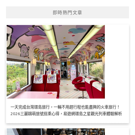
即時熱門文章
一天完成台灣環島旅行，一輛不用趕行程也能盡興的火車旅行！
2026三麗鷗萌旅號搭乘心得，易遊網環島之星觀光列車體驗解析