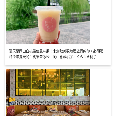
夏天是岡山白桃最佳風味期！來倉敷美觀地區旅行的你，必須喝一
杯今年夏天的白桃果昔冰沙｜岡山倉敷桃子／くらしき桃子