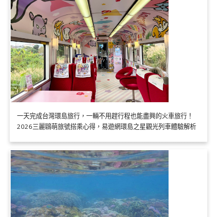
一天完成台灣環島旅行，一輛不用趕行程也能盡興的火車旅行！
2026三麗鷗萌旅號搭乘心得，易遊網環島之星觀光列車體驗解析