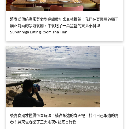
將泰式傳統家常菜做到連續數年米其林推薦！我們在泰國曼谷鄭王
廟正對面的景觀餐廳，午餐吃了一桌豐盛的東北泰料理｜
Supanniga Eating Room Tha Tien
後青春期才懂得恆春玩法！徜徉永遠的春天裡，找回自己永遠的青
春！屏東恆春墾丁三天兩夜N訪定番行程