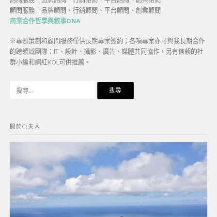
顧問服務｜品牌顧問、行銷顧問、平台顧問、創業顧問
商業合作哲學與敘事DNA
※專題策劃和顧問服務僅供長期專案簽約；各項專案亦可與我長期合作
的跨領域團隊：IT、設計、攝影、廣告、媒體共同協作，另有信賴的社
群小編和網紅KOL可供推薦。
搜
尋
關
鍵
關於CJ夫人
字: