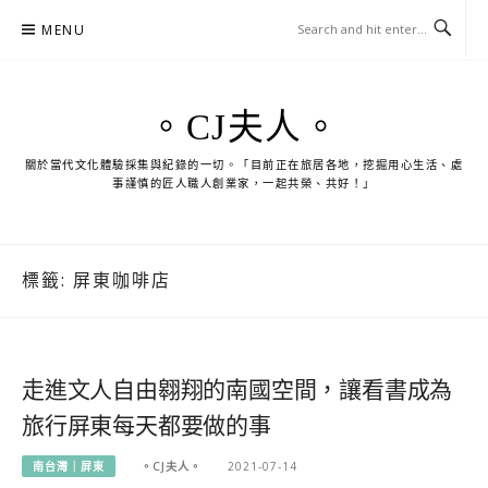
Skip
MENU
to
content
。CJ夫人。
關於當代文化體驗採集與紀錄的一切。「目前正在旅居各地，挖掘用心生活、處
事謹慎的匠人職人創業家，一起共榮、共好！」
標籤:
屏東咖啡店
走進文人自由翱翔的南國空間，讓看書成為
旅行屏東每天都要做的事
南台灣｜屏東
。CJ夫人。
2021-07-14