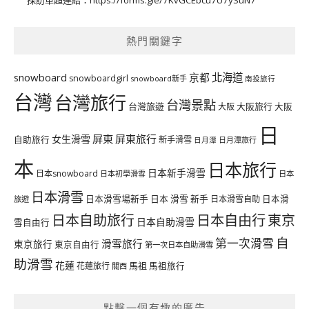
熱門關鍵字
北海道
snowboard
京都
snowboardgirl
snowboard新手
南投旅行
台灣
台灣旅行
台灣景點
台灣旅遊
大阪旅行
大阪
大阪
日
屏東
屏東旅行
女生滑雪
自助旅行
新手滑雪
日月潭旅行
日月潭
本
日本旅行
日本新手滑雪
日本snowboard
日本初學滑雪
日本
日本滑雪
日本滑雪場新手
日本 滑雪 新手
日本滑雪自助
日本滑
旅遊
日本自由行
日本自助旅行
東京
日本自助滑雪
雪自由行
自
第一次滑雪
滑雪旅行
東京旅行
東京自由行
第一次日本自助滑雪
助滑雪
花蓮
馬祖
花蓮旅行
馬祖旅行
關西
點擊一個有趣的廣告