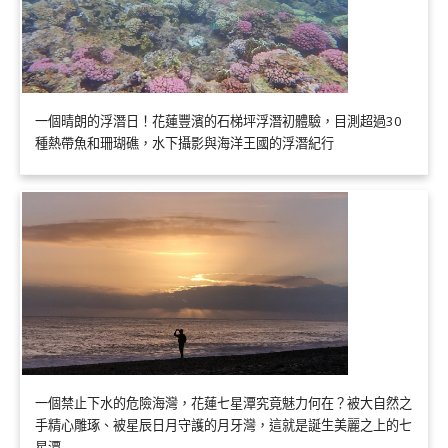
一個晴朗的浮潛日！花蓮豐濱的石梯坪浮潛初體驗，目測超過30
種熱帶魚和珊瑚礁，水下攝影與海洋王國的浮潛紀行
一個禁止下水的危險海灣，花蓮七星潭究竟魅力何在？被大自然之
手精心雕琢、被星辰日月守護的月牙灣，這就是誕生美麗之上的七
星潭