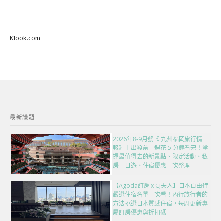
Klook.com
最新議題
2026年8-9月號《 九州福岡旅行情
報》｜出發前一週花 5 分鐘看完！掌
握最值得去的新景點、限定活動、私
房一日遊、住宿優惠一次整理
【Agoda訂房 x CJ夫人】日本自由行
嚴選住宿名單一次看！內行旅行者的
方法挑選日本質感住宿，每周更新專
屬訂房優惠與折扣碼