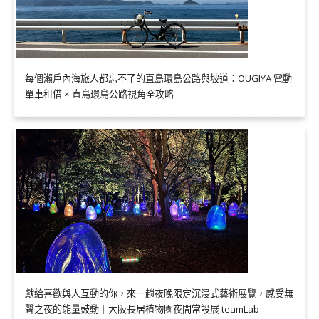
每個瀨戶內海旅人都忘不了的直島環島公路與坡道：OUGIYA 電動
單車租借 × 直島環島公路視角全攻略
獻給喜歡與人互動的你，來一趟夜晚限定沉浸式藝術展覽，感受無
聲之夜的能量鼓動｜大阪長居植物園夜間常設展 teamLab