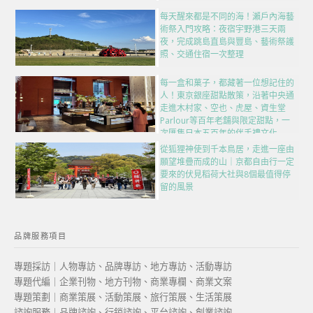
每天醒來都是不同的海！瀨戶內海藝
術祭入門攻略：夜宿宇野港三天兩
夜，完成跳島直島與豐島、藝術祭護
照、交通住宿一次整理
每一盒和菓子，都藏著一位想記住的
人！東京銀座甜點散策，沿著中央通
走進木村家、空也、虎屋、資生堂
Parlour等百年老舖與限定甜點，一
次匯集日本五百年的伴手禮文化
從狐狸神使到千本鳥居，走進一座由
願望堆疊而成的山｜京都自由行一定
要來的伏見稻荷大社與8個最值得停
留的風景
品牌服務項目
專題採訪｜人物專訪、品牌專訪、地方專訪、活動專訪
專題代編｜企業刊物、地方刊物、商業專欄、商業文案
專題策劃｜商業策展、活動策展、旅行策展、生活策展
諮詢服務｜品牌諮詢、行銷諮詢、平台諮詢、創業諮詢