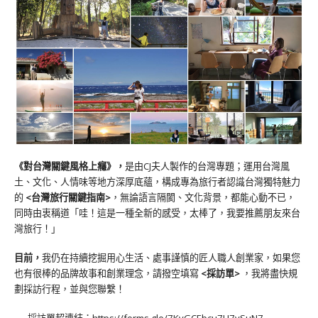
《對台灣關鍵風格上癮》
，
是由CJ夫人製作的台灣專題；運用台灣風
土、文化、人情味等地方深厚底蘊，構成專為旅行者認識台灣獨特魅力
的
<台灣旅行關鍵指南>
，無論語言隔閡、文化背景，都能心動不已，
同時由衷稱道「哇！這是一種全新的感受，太棒了，我要推薦朋友來台
灣旅行！」
目前，
我仍在持續挖掘用心生活、處事謹慎的匠人職人創業家，如果您
也有很棒的品牌故事和創業理念，請撥空填寫
<
採訪單
>
，我將盡快規
劃採訪行程，並與您聯繫！
採訪單超連結：
https://forms.gle/7KvGCEbcu7U7ySuN7