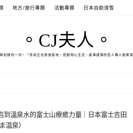
題
地方/旅行專題
活動專題
日本自助滑雪
。CJ夫人。
與紀錄的一切。「目前正在旅居各地，挖掘用心生活、處事謹慎的匠人職人創業
岩到溫泉水的富士山療癒力量｜日本富士吉田
やま温泉）