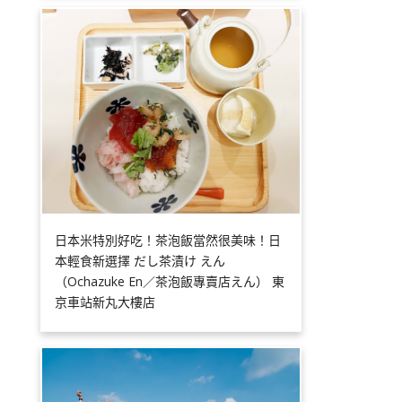
日本米特別好吃！茶泡飯當然很美味！日
本輕食新選擇 だし茶漬け えん
（Ochazuke En／茶泡飯專賣店えん） 東
京車站新丸大樓店