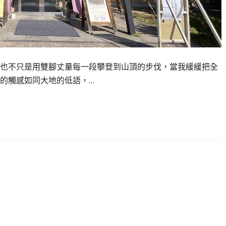
也不只是用雙腳丈量每一段攀登到山頂的步伐，當我緩緩把全
的觸感如同大地的低語，…