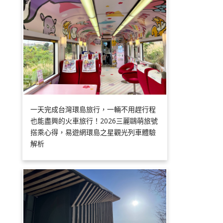
一天完成台灣環島旅行，一輛不用趕行程
也能盡興的火車旅行！2026三麗鷗萌旅號
搭乘心得，易遊網環島之星觀光列車體驗
解析