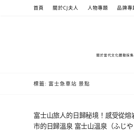
Skip
首頁
關於CJ夫人
人物專題
品牌專
to
content
關於當代文化體驗採集
標籤:
富士急車站 景點
富士山旅人的日歸秘境！感受從熔
市的日歸溫泉 富士山溫泉（ふじ