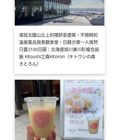
尋找北國山丘上的隈研吾建築，不限時的
溫泉風呂與景觀食堂，日歸方案一人居然
只要2100日圓｜北海道旭川東川町複合設
施 Kitoushi之森Kitoron（キトウシの森
きとろん）