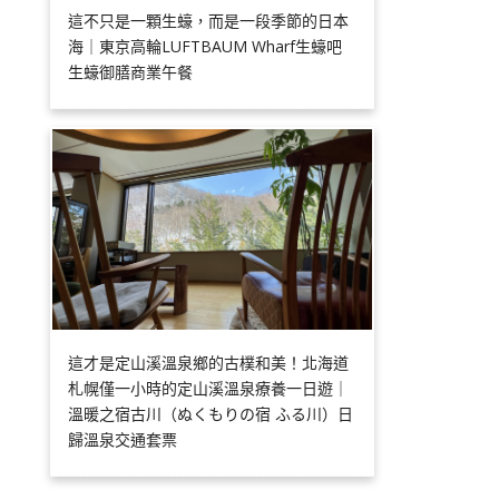
這不只是一顆生蠔，而是一段季節的日本
海｜東京高輪LUFTBAUM Wharf生蠔吧
生蠔御膳商業午餐
這才是定山溪溫泉鄉的古樸和美！北海道
札幌僅一小時的定山溪溫泉療養一日遊｜
溫暖之宿古川（ぬくもりの宿 ふる川）日
歸溫泉交通套票