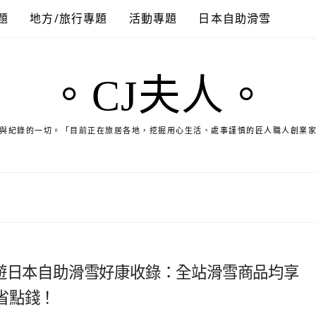
題
地方/旅行專題
活動專題
日本自助滑雪
。CJ夫人。
與紀錄的一切。「目前正在旅居各地，挖掘用心生活、處事謹慎的匠人職人創業
人】冬遊日本自助滑雪好康收錄：全站滑雪商品均享
省點錢！