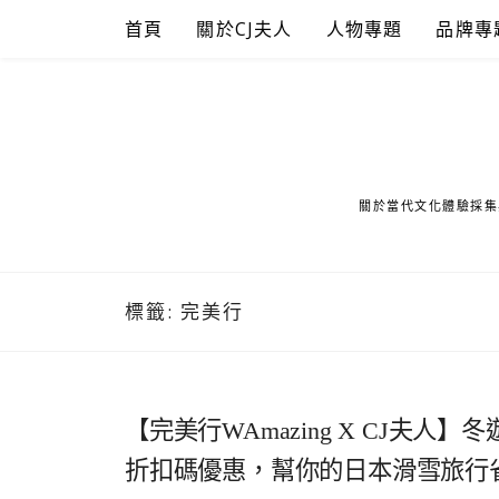
Skip
首頁
關於CJ夫人
人物專題
品牌專
to
content
關於當代文化體驗採集
標籤:
完美行
【完美行WAmazing X CJ夫
折扣碼優惠，幫你的日本滑雪旅行