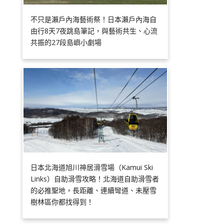
不只是瀨戶內海藝術祭！日本瀨戶內海自
由行8天7夜跳島筆記，與藝術共生、心流
共振的27段島嶼小劇場
日本北海道旭川神居滑雪場（Kamui Ski
Links）自助滑雪攻略！北海道自助滑雪者
的必推聖地，長距離、連續彎道、未壓雪
樹林區你都找得到！