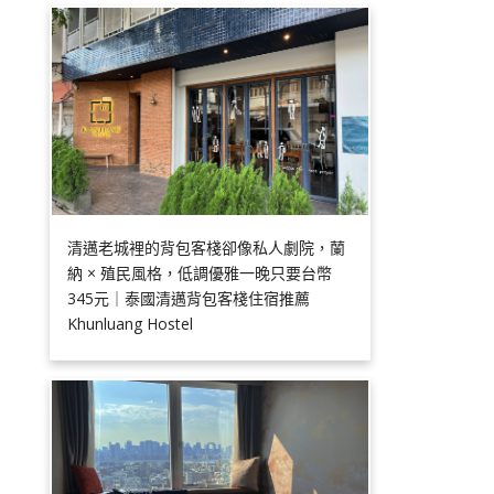
清邁老城裡的背包客棧卻像私人劇院，蘭
納 × 殖民風格，低調優雅一晚只要台幣
345元｜泰國清邁背包客棧住宿推薦
Khunluang Hostel