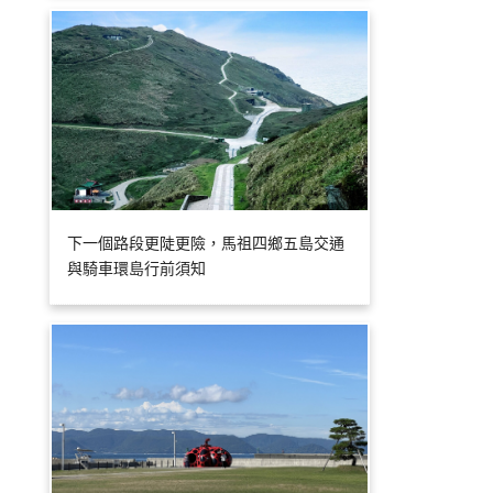
下一個路段更陡更險，馬祖四鄉五島交通
與騎車環島行前須知