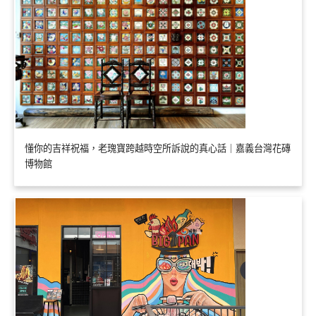
懂你的吉祥祝福，老瑰寶跨越時空所訴說的真心話｜嘉義台灣花磚
博物館