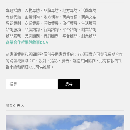
專題採訪｜人物專訪、品牌專訪、地方專訪、活動專訪
專題代編｜企業刊物、地方刊物、商業專欄、商業文案
專題策劃｜商業策展、活動策展、旅行策展、生活策展
諮詢服務｜品牌諮詢、行銷諮詢、平台諮詢、創業諮詢
顧問服務｜品牌顧問、行銷顧問、平台顧問、創業顧問
商業合作哲學與敘事DNA
※專題策劃和顧問服務僅供長期專案簽約；各項專案亦可與我長期合作
的跨領域團隊：IT、設計、攝影、廣告、媒體共同協作，另有信賴的社
群小編和網紅KOL可供推薦。
搜
尋
關
鍵
關於CJ夫人
字: