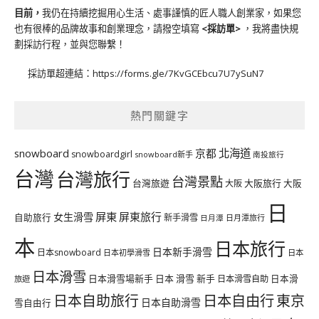
目前，
我仍在持續挖掘用心生活、處事謹慎的匠人職人創業家，如果您
也有很棒的品牌故事和創業理念，請撥空填寫
<
採訪單
>
，我將盡快規
劃採訪行程，並與您聯繫！
採訪單超連結：
https://forms.gle/7KvGCEbcu7U7ySuN7
熱門關鍵字
北海道
snowboard
京都
snowboardgirl
snowboard新手
南投旅行
台灣
台灣旅行
台灣景點
台灣旅遊
大阪旅行
大阪
大阪
日
屏東
屏東旅行
女生滑雪
自助旅行
新手滑雪
日月潭旅行
日月潭
本
日本旅行
日本新手滑雪
日本snowboard
日本初學滑雪
日本
日本滑雪
日本滑雪場新手
日本 滑雪 新手
日本滑雪自助
日本滑
旅遊
日本自由行
日本自助旅行
東京
日本自助滑雪
雪自由行