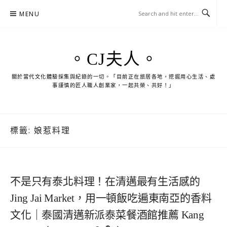
Skip
MENU
to
content
。CJ夫人。
關於當代文化體驗採集與紀錄的一切。「目前正在旅居各地，挖掘用心生活、處
事謹慎的匠人職人創業家，一起共榮、共好！」
標籤:
娘惹料理
不是只有泰北料理！在清邁最有生活感的
Jing Jai Market，用一頓飯吃遍東南亞的香料
文化｜泰國清邁新派泰菜餐酒館推薦 Kang