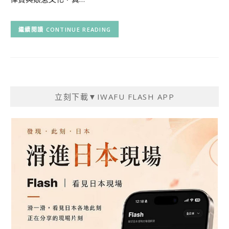
CONTINUE READING
立刻下載▼IWAFU FLASH APP