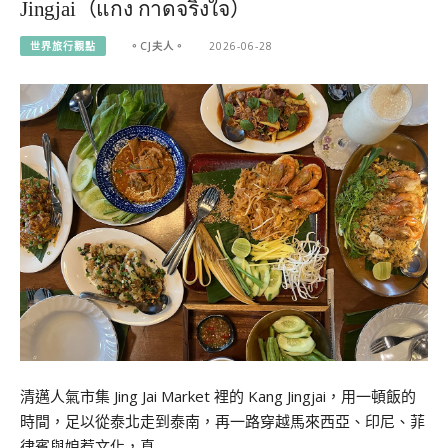
Jingjai（แกง กาดจริงใจ）
世界旅行觀點
。CJ夫人。
2026-06-28
清邁人氣市集 Jing Jai Market 裡的 Kang Jingjai，用一頓飯的
時間，足以從泰北走到泰南，再一路穿越馬來西亞、印尼、菲
律賓與娘惹文化，真…