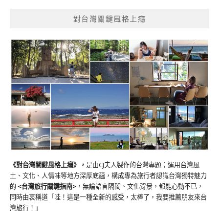
對台灣關鍵風格上癮
《對台灣關鍵風格上癮》
，
是由CJ夫人製作的台灣專題；運用台灣風
土、文化、人情味等地方深厚底蘊，構成專為旅行者認識台灣獨特魅力
的
<台灣旅行關鍵指南>
，無論語言隔閡、文化背景，都能心動不已，
同時由衷稱道「哇！這是一種全新的感受，太棒了，我要推薦朋友來台
灣旅行！」