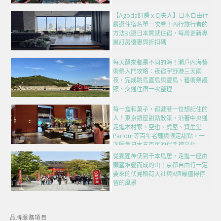
【Agoda訂房 x CJ夫人】日本自由行
嚴選住宿名單一次看！內行旅行者的
方法挑選日本質感住宿，每周更新專
屬訂房優惠與折扣碼
每天醒來都是不同的海！瀨戶內海藝
術祭入門攻略：夜宿宇野港三天兩
夜，完成跳島直島與豐島、藝術祭護
照、交通住宿一次整理
每一盒和菓子，都藏著一位想記住的
人！東京銀座甜點散策，沿著中央通
走進木村家、空也、虎屋、資生堂
Parlour等百年老舖與限定甜點，一
次匯集日本五百年的伴手禮文化
從狐狸神使到千本鳥居，走進一座由
願望堆疊而成的山｜京都自由行一定
要來的伏見稻荷大社與8個最值得停
留的風景
品牌服務項目