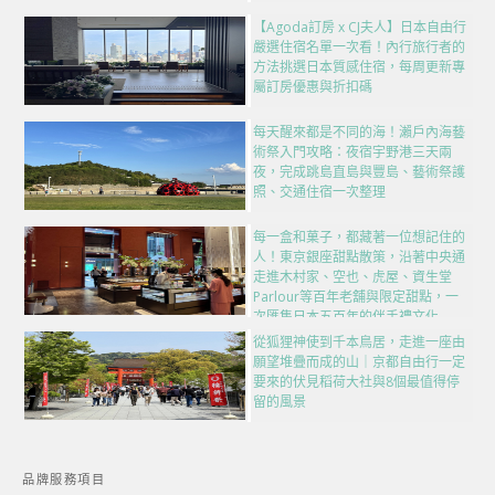
【Agoda訂房 x CJ夫人】日本自由行
嚴選住宿名單一次看！內行旅行者的
方法挑選日本質感住宿，每周更新專
屬訂房優惠與折扣碼
每天醒來都是不同的海！瀨戶內海藝
術祭入門攻略：夜宿宇野港三天兩
夜，完成跳島直島與豐島、藝術祭護
照、交通住宿一次整理
每一盒和菓子，都藏著一位想記住的
人！東京銀座甜點散策，沿著中央通
走進木村家、空也、虎屋、資生堂
Parlour等百年老舖與限定甜點，一
次匯集日本五百年的伴手禮文化
從狐狸神使到千本鳥居，走進一座由
願望堆疊而成的山｜京都自由行一定
要來的伏見稻荷大社與8個最值得停
留的風景
品牌服務項目