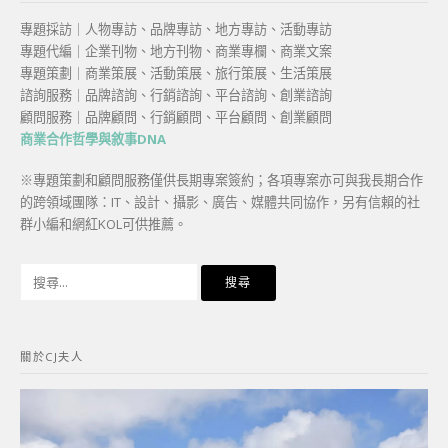
專題採訪｜人物專訪、品牌專訪、地方專訪、活動專訪
專題代編｜企業刊物、地方刊物、商業專欄、商業文案
專題策劃｜商業策展、活動策展、旅行策展、生活策展
諮詢服務｜品牌諮詢、行銷諮詢、平台諮詢、創業諮詢
顧問服務｜品牌顧問、行銷顧問、平台顧問、創業顧問
商業合作哲學與敘事DNA
※專題策劃和顧問服務僅供長期專案簽約；各項專案亦可與我長期合作
的跨領域團隊：IT、設計、攝影、廣告、媒體共同協作，另有信賴的社
群小編和網紅KOL可供推薦。
搜
尋
關
鍵
關於CJ夫人
字: