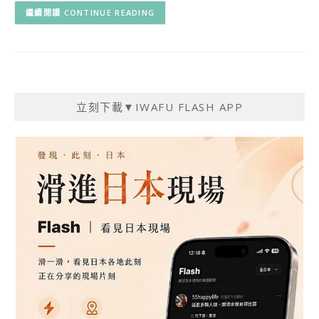
CONTINUE READING
立刻下載▼IWAFU FLASH APP