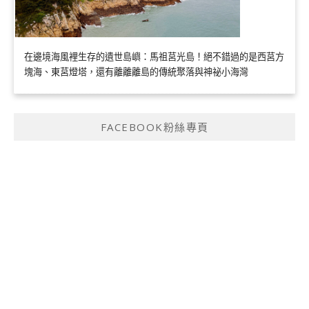
在邊境海風裡生存的遺世島嶼：馬祖莒光島！絕不錯過的是西莒方
塊海、東莒燈塔，還有離離離島的傳統聚落與神祕小海灣
FACEBOOK粉絲專頁