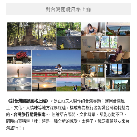
對台灣關鍵風格上癮
《對台灣關鍵風格上癮》
，
是由CJ夫人製作的台灣專題；運用台灣風
土、文化、人情味等地方深厚底蘊，構成專為旅行者認識台灣獨特魅力
的
<台灣旅行關鍵指南>
，無論語言隔閡、文化背景，都能心動不已，
同時由衷稱道「哇！這是一種全新的感受，太棒了，我要推薦朋友來台
灣旅行！」