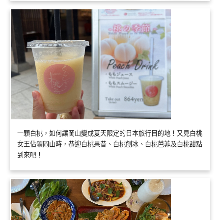
一顆白桃，如何讓岡山變成夏天限定的日本旅行目的地！又見白桃
女王佔領岡山時，恭迎白桃果昔、白桃刨冰、白桃芭菲及白桃甜點
到來吧！