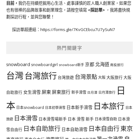
目前，
我仍在持續挖掘用心生活、處事謹慎的匠人職人創業家，如果您
也有很棒的品牌故事和創業理念，請撥空填寫
<
採訪單
>
，我將盡快規
劃採訪行程，並與您聯繫！
採訪單超連結：
https://forms.gle/7KvGCEbcu7U7ySuN7
熱門關鍵字
北海道
snowboard
京都
snowboardgirl
snowboard新手
南投旅行
台灣
台灣旅行
台灣景點
台灣旅遊
大阪旅行
大阪
大阪
日
屏東
屏東旅行
女生滑雪
自助旅行
新手滑雪
日月潭旅行
日月潭
本
日本旅行
日本新手滑雪
日本snowboard
日本初學滑雪
日本
日本滑雪
日本滑雪場新手
日本 滑雪 新手
日本滑雪自助
日本滑
旅遊
日本自由行
日本自助旅行
東京
日本自助滑雪
雪自由行
自
第一次滑雪