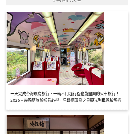
一天完成台灣環島旅行，一輛不用趕行程也能盡興的火車旅行！
2026三麗鷗萌旅號搭乘心得，易遊網環島之星觀光列車體驗解析