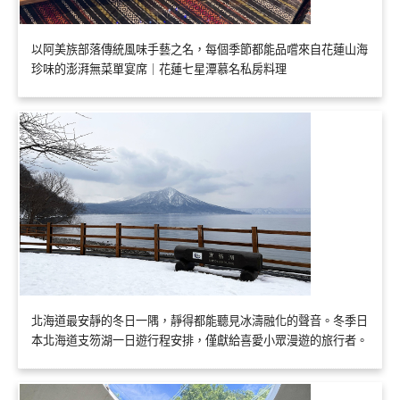
以阿美族部落傳統風味手藝之名，每個季節都能品嚐來自花蓮山海
珍味的澎湃無菜單宴席｜花蓮七星潭慕名私房料理
北海道最安靜的冬日一隅，靜得都能聽見冰濤融化的聲音。冬季日
本北海道支笏湖一日遊行程安排，僅獻給喜愛小眾漫遊的旅行者。