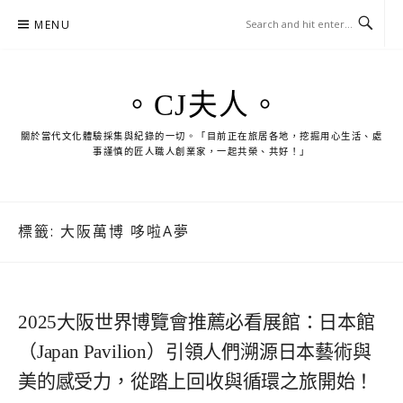
Skip
MENU
to
content
。CJ夫人。
關於當代文化體驗採集與紀錄的一切。「目前正在旅居各地，挖掘用心生活、處
事謹慎的匠人職人創業家，一起共榮、共好！」
標籤:
大阪萬博 哆啦A夢
2025大阪世界博覽會推薦必看展館：日本館
（Japan Pavilion）引領人們溯源日本藝術與
美的感受力，從踏上回收與循環之旅開始！