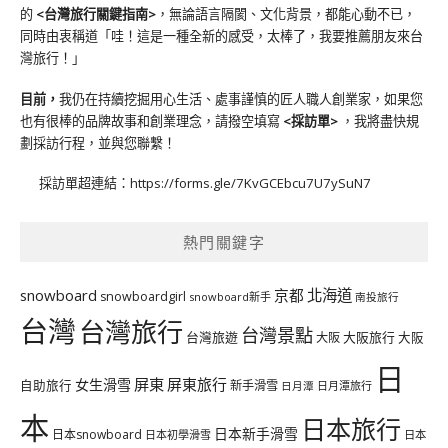
的
<台灣旅行關鍵指南>
，無論語言隔閡、文化背景，都能心動不已，
同時由衷稱道「哇！這是一種全新的感受，太棒了，我要推薦朋友來台
灣旅行！」
目前，
我仍在持續挖掘用心生活、處事謹慎的匠人職人創業家，如果您
也有很棒的品牌故事和創業理念，請撥空填寫
<
採訪單
>
，我將盡快規
劃採訪行程，並與您聯繫！
採訪單超連結：
https://forms.gle/7KvGCEbcu7U7ySuN7
熱門關鍵字
北海道
snowboard
京都
snowboardgirl
snowboard新手
南投旅行
台灣
台灣旅行
台灣景點
台灣旅遊
大阪旅行
大阪
大阪
日
屏東
屏東旅行
女生滑雪
自助旅行
新手滑雪
日月潭旅行
日月潭
本
日本旅行
日本新手滑雪
日本snowboard
日本初學滑雪
日本