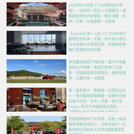
2026年8-9月號《 九州福岡旅行情
報》｜出發前一週花 5 分鐘看完！掌
握最值得去的新景點、限定活動、私
房一日遊、住宿優惠一次整理
【Agoda訂房 x CJ夫人】日本自由行
嚴選住宿名單一次看！內行旅行者的
方法挑選日本質感住宿，每周更新專
屬訂房優惠與折扣碼
每天醒來都是不同的海！瀨戶內海藝
術祭入門攻略：夜宿宇野港三天兩
夜，完成跳島直島與豐島、藝術祭護
照、交通住宿一次整理
每一盒和菓子，都藏著一位想記住的
人！東京銀座甜點散策，沿著中央通
走進木村家、空也、虎屋、資生堂
Parlour等百年老舖與限定甜點，一
次匯集日本五百年的伴手禮文化
從狐狸神使到千本鳥居，走進一座由
願望堆疊而成的山｜京都自由行一定
要來的伏見稻荷大社與8個最值得停