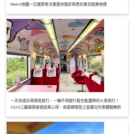
Metro地鐵一日通票再次重逢你我好熟悉的東京經典地標
一天完成台灣環島旅行，一輛不用趕行程也能盡興的火車旅行！
2026三麗鷗萌旅號搭乘心得，易遊網環島之星觀光列車體驗解析