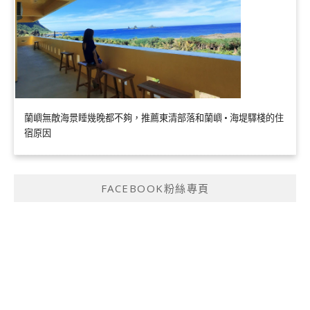
蘭嶼無敵海景睡幾晚都不夠，推薦東清部落和蘭嶼 • 海堤驛棧的住
宿原因
FACEBOOK粉絲專頁