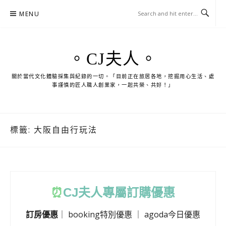
Skip
MENU
to
content
。CJ夫人。
關於當代文化體驗採集與紀錄的一切。「目前正在旅居各地，挖掘用心生活、處
事謹慎的匠人職人創業家，一起共榮、共好！」
標籤:
大阪自由行玩法
⏰
CJ
夫人專屬訂購優惠
訂房優惠
｜
booking特別優惠
｜
agoda今日優惠