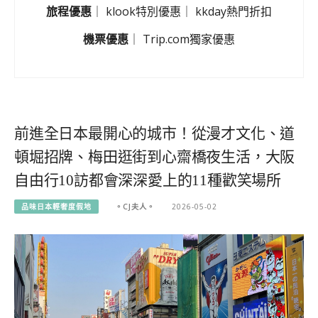
旅程優惠
｜
klook特別優惠
｜
kkday熱門折扣
機票優惠
｜
Trip.com獨家優惠
前進全日本最開心的城市！從漫才文化、道
頓堀招牌、梅田逛街到心齋橋夜生活，大阪
自由行10訪都會深深愛上的11種歡笑場所
品味日本輕奢度假地
。CJ夫人。
2026-05-02